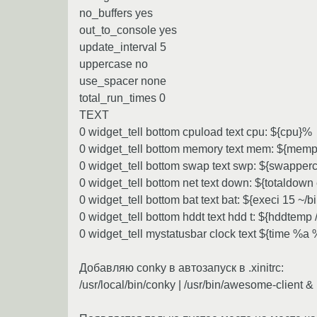
no_buffers yes
out_to_console yes
update_interval 5
uppercase no
use_spacer none
total_run_times 0
TEXT
0 widget_tell bottom cpuload text cpu: ${cpu}%
0 widget_tell bottom memory text mem: ${mem
0 widget_tell bottom swap text swp: ${swapper
0 widget_tell bottom net text down: ${totaldown 
0 widget_tell bottom bat text bat: ${execi 15 ~/
0 widget_tell bottom hddt text hdd t: ${hddtemp 
0 widget_tell mystatusbar clock text ${time
Добавляю conky в автозапуск в .xinitrc:
/usr/local/bin/conky | /usr/bin/awesome-client &