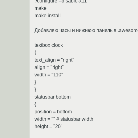
./configure --disable-x11
make
make install
Добавляю часы и нижнюю панель в .awesome
textbox clock
{
text_align = "right"
align = "right"
width = "110"
}
}
statusbar bottom
{
position = bottom
width = "" # statusbar width
height = "20"