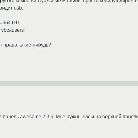
другого компа виртуальные машины просто копируя директори
видит usb.
=664 0 0
 vboxusers
ет права какие-нибудь?
в панель awesome 2.3.6. Мне нужны часы на верхней панели