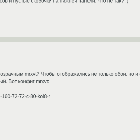
ов и пустые скобочки на нижней панели. Что не так? :(
зрачным mrxvt? Чтобы отображались не только обои, но и ок
ый. Вот конфиг mrxvt:
-160-72-72-c-80-koi8-r