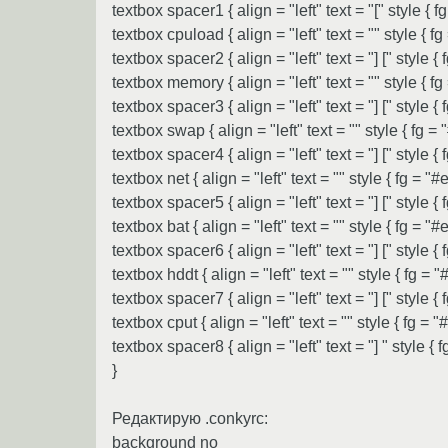
textbox spacer1 { align = "left" text = "[" style { fg =
textbox cpuload { align = "left" text = "" style { f
textbox spacer2 { align = "left" text = "] [" style { fg
textbox memory { align = "left" text = "" style { f
textbox spacer3 { align = "left" text = "] [" style { fg
textbox swap { align = "left" text = "" style { fg =
textbox spacer4 { align = "left" text = "] [" style { fg
textbox net { align = "left" text = "" style { fg = "
textbox spacer5 { align = "left" text = "] [" style { fg
textbox bat { align = "left" text = "" style { fg = "
textbox spacer6 { align = "left" text = "] [" style { fg
textbox hddt { align = "left" text = "" style { fg = 
textbox spacer7 { align = "left" text = "] [" style { fg
textbox cput { align = "left" text = "" style { fg = 
textbox spacer8 { align = "left" text = "] " style { fg 
}
Редактирую .conkyrc:
background no