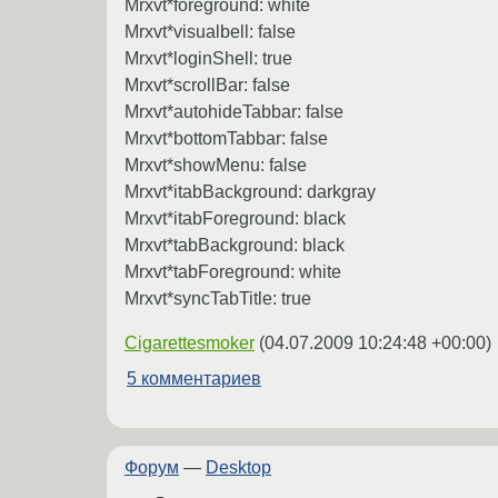
Mrxvt*foreground: white
Mrxvt*visualbell: false
Mrxvt*loginShell: true
Mrxvt*scrollBar: false
Mrxvt*autohideTabbar: false
Mrxvt*bottomTabbar: false
Mrxvt*showMenu: false
Mrxvt*itabBackground: darkgray
Mrxvt*itabForeground: black
Mrxvt*tabBackground: black
Mrxvt*tabForeground: white
Mrxvt*syncTabTitle: true
Cigarettesmoker
(
04.07.2009 10:24:48 +00:00
)
5 комментариев
Форум
—
Desktop