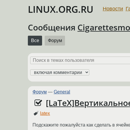
LINUX.ORG.RU
Новости
Г
Сообщения
Cigarettesmo
Все
Форум
Форум
—
General
[LaTeX]Вертикально
latex
Подскажите пожалуйста как сделать в ячейке