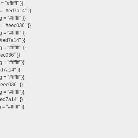
 "#ffffff" }}
g = "#ed7a14" }}
 = "#ffffff" }}
g = "#eec036" }}
 = "#ffffff" }}
 "#ed7a14" }}
 = "#ffffff" }}
#eec036" }}
 = "#ffffff"}}
#ed7a14" }}
 = "#ffffff"}}
"#eec036" }}
 = "#ffffff"}}
"#ed7a14" }}
= "#ffffff" }}