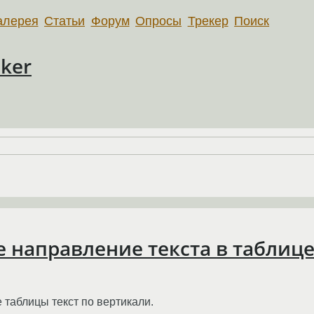
алерея
Статьи
Форум
Опросы
Трекер
Поиск
ker
е направление текста в таблиц
 таблицы текст по вертикали.