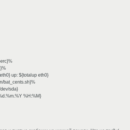
perc}%
c}%
eth0} up: ${totalup eth0}
bin/bat_cents.sh}%
/dev/sda}
 %a %d.%m.%Y %H:%M}