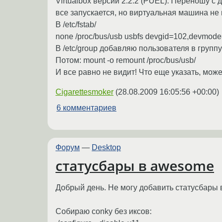
Virtualbox версии 2.2.2 (PUEL). Переношу с 
все запускается, но виртуальная машина не 
В /etc/fstab/
none /proc/bus/usb usbfs devgid=102,devmode
В /etc/group добавляю пользователя в группу
Потом: mount -o remount /proc/bus/usb/
И все равно не видит! Что еще указать, мож
Cigarettesmoker
(
28.08.2009 16:05:56 +00:00
)
6 комментариев
Форум
—
Desktop
статусбары в awesome
Добрый день. Не могу добавить статусбары 
Собираю conky без иксов: