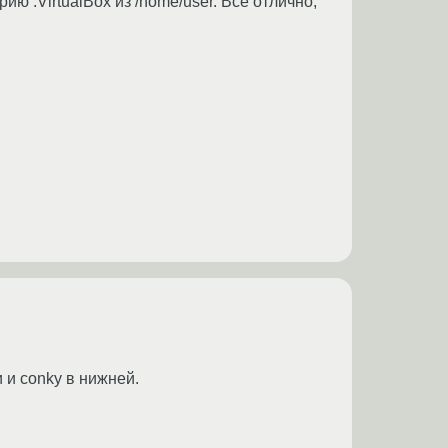
ю .VirtualBox из /home/user. Все отлично,
 и conky в нижней.