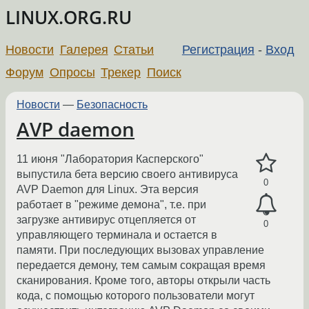
LINUX.ORG.RU
Новости
Галерея
Статьи
Регистрация
-
Вход
Форум
Опросы
Трекер
Поиск
Новости
—
Безопасность
AVP daemon
11 июня "Лаборатория Касперского"
выпустила бета версию своего антивируса
0
AVP Daemon для Linux. Эта версия
работает в "режиме демона", т.е. при
загрузке антивирус отцепляется от
0
управляющего терминала и остается в
памяти. При последующих вызовах управление
передается демону, тем самым сокращая время
сканирования. Кроме того, авторы открыли часть
кода, с помощью которого пользователи могут