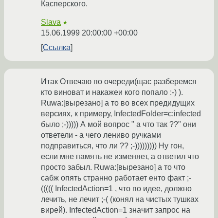
Касперского.
Slava
★
15.06.1999 20:00:00 +00:00
Ссылка
Итак Отвечаю по очереди(щас разберемся
кто виноват и накажеи кого попало :-) ).
Ruwa:[вырезано] а то во всех предидущих
версиях, к примеру, InfectedFolder=c:infected
было ;-))))) А мой вопрос " а что так ??" они
ответели - а чего лениво ручками
подправиться, что ли ?? ;-))))))))) Ну гон,
если мне память не изменяет, а ответил что
просто забыл. Ruwa:[вырезано] а то что
сабж опять странно работает енто факт ;-
((((( InfectedAction=1 , что по идее, должно
лечить, не лечит ;-( (конял на чистых тушках
вирей). InfectedAction=1 значит запрос на