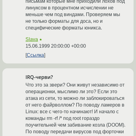
письмам которые мне приходили лохов под
линуксом в процентном исчислении не
меньше чем под виндами. Проверяем мы
не только форматы для доса, но и
специфические форматы юникса.
Slava
★
15.06.1999 20:00:00 +00:00
Ссылка
IRQ-черви?
Что это за звери? Они живут независимо от
операционки, мыслимо ли это? Если это
атака из сети, то можно ли заблокироваться
от него файрволлом? По поводу ламеров в
Linux: все с чего-то начинают! И начало с
команды rm -rf /* под root гораздо
поучительней чем забивание козла (DOOM).
По поводу передачи вирусов под форточки