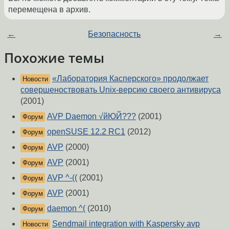
перемещена в архив.
←
Безопасность
→
Похожие темы
«Лаборатория Касперского» продолжает
Новости
совершеноствовать Unix-версию своего антивируса
(2001)
AVP Daemon √йЮЙ???
(2001)
Форум
openSUSE 12.2 RC1
(2012)
Форум
AVP
(2000)
Форум
AVP
(2001)
Форум
AVP ^-((
(2001)
Форум
AVP
(2001)
Форум
daemon ^(
(2010)
Форум
Sendmail integration with Kaspersky avp
Новости