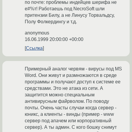
по почте: проблемы индейцев шерифа не
е#%т! Работаешь под NecroSoft шли
притензии Билу, а не Линусу Торвальдсу,
Полу Фолкердингу и т.д.
anonymous
16.06.1999 20:00:00 +00:00
Ссылка
Примерный аналог червям - вирусы под MS
Word. Они живут и размножаются в среде
программы и получают доступ к системе ее
средствами. Это не атака из сети. А
защитится можно специальным
антивирусным файрволом. По поводу
почты. Очень часты случаи когда сервер -
юникс, а клиенты - винды (пример - www
сервер под апачем или корпоративный
сервер). А ты админ. С кого бошку снимут