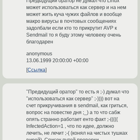
Предыдущий оратор не думал что Linux
может использоваться как сервер и на нем
может жить куча чужих файлов и вообще
макро вирусы в почтовых сообщениях
задолбали если кто то прикрутит AVP к
Sendmail то я буду этому человеку очень
благодарен
anonymous
13.06.1999 20:00:00 +00:00
Ссылка
"Предидущий оратор" то есть я ;-) думал что
"использоваться как сервер" ;-)))) вот на
счет прикручивания в sendmail, как гриться,
вопрос на повестке дня ;_) а то что сабж
опять странно работает енто факт ;-(((((
InfectedAction=1 , что по идее, должно
лечить, не лечит ;-( (конял на чистых тушках
вирей). Список путей проверки -