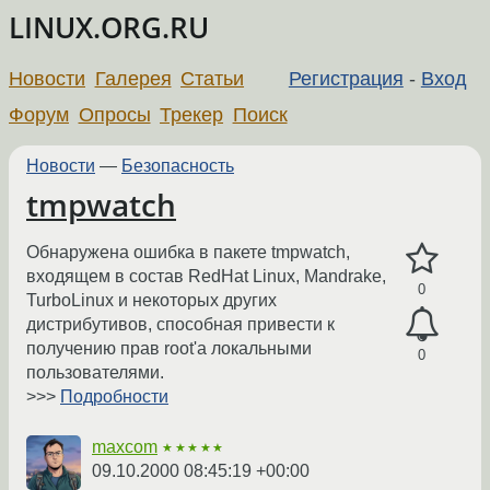
LINUX.ORG.RU
Новости
Галерея
Статьи
Регистрация
-
Вход
Форум
Опросы
Трекер
Поиск
Новости
—
Безопасность
tmpwatch
Обнаружена ошибка в пакете tmpwatch,
входящем в состав RedHat Linux, Mandrake,
0
TurboLinux и некоторых других
дистрибутивов, способная привести к
получению прав root'а локальными
0
пользователями.
>>>
Подробности
maxcom
★★★★★
09.10.2000 08:45:19 +00:00