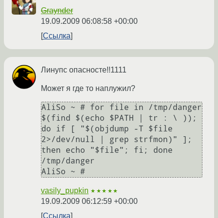
Graynder
19.09.2009 06:08:58 +00:00
Ссылка
Линупс опасносте!!1111
Может я где то наплужил?
AliSo ~ # for file in /tmp/danger 
$(find $(echo $PATH | tr : \ )); 
do if [ "$(objdump -T $file 
2>/dev/null | grep strfmon)" ]; 
then echo "$file"; fi; done

/tmp/danger

vasily_pupkin
★★★★★
19.09.2009 06:12:59 +00:00
Ссылка