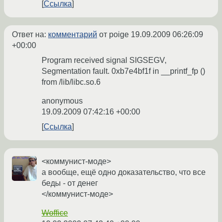
Ссылка
Ответ на:
комментарий
от poige
19.09.2009 06:26:09
+00:00
Program received signal SIGSEGV,
Segmentation fault. 0xb7e4bf1f in __printf_fp ()
from /lib/libc.so.6
anonymous
19.09.2009 07:42:16 +00:00
Ссылка
<коммунист-моде>
а вообще, ещё одно доказательство, что все
беды - от денег
</коммунист-моде>
Woffice