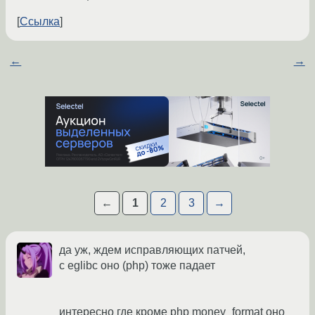
Ссылка
←
→
←
1
2
3
→
да уж, ждем исправляющих патчей,
c eglibc оно (php) тоже падает
интересно где кроме php money_format оно