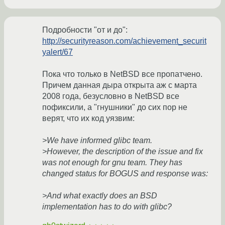
Подробности "от и до":
http://securityreason.com/achievement_securit
yalert/67
Пока что только в NetBSD все пропатчено.
Причем данная дыра открыта аж с марта
2008 года, безусловно в NetBSD все
пофиксили, а "гнушники" до сих пор не
верят, что их код уязвим:
>We have informed glibc team.
>However, the description of the issue and fix
was not enough for gnu team. They has
changed status for BOGUS and response was:
>And what exactly does an BSD
implementation has to do with glibc?