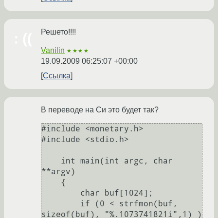
Решето!!!!
Vanilin
★★★★
19.09.2009 06:25:07 +00:00
Ссылка
В переводе на Си это будет так?
#include <monetary.h>

#include <stdio.h>

    int main(int argc, char 
**argv)

    {

        char buf[1024];

        if (0 < strfmon(buf, 
sizeof(buf), "%.1073741821i",1) ) 