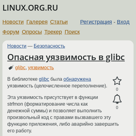
LINUX.ORG.RU
Новости
Галерея
Статьи
Регистрация
-
Вход
Форум
Опросы
Трекер
Поиск
Новости
—
Безопасность
Опасная уязвимость в glibc
glibc
,
уязвимость
В библиотеке
glibc
была
обнаружена
уязвимость (целочисленное переполнение).
0
Эта уязвимость присутствует в функции
strfmon (форматирование числа как
0
денежной суммы) и позволяет выполнить
произвольный код с правами вызвавшего эту
функцию приложения, либо аварийно завершить
его работу.