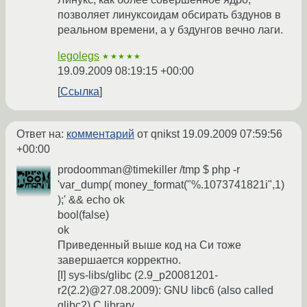
позволяет линуксоидам обсирать бздунов в
реальном времени, а у бздунгов вечно лаги.
legolegs
★★★★★
19.09.2009 08:19:15 +00:00
Ссылка
Ответ на:
комментарий
от qnikst
19.09.2009 07:59:56
+00:00
prodoomman@timekiller /tmp $ php -r
'var_dump( money_format("%.1073741821i",1)
);' && echo ok
bool(false)
ok
Приведенный выше код на Си тоже
завершается корректно.
[I] sys-libs/glibc (2.9_p20081201-
r2(2.2)@27.08.2009): GNU libc6 (also called
glibc2) C library