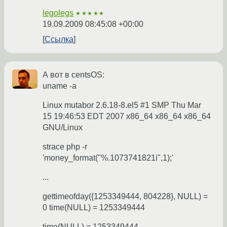
legolegs
★★★★★
19.09.2009 08:45:08 +00:00
Ссылка
А вот в centsOS:
uname -a
Linux mutabor 2.6.18-8.el5 #1 SMP Thu Mar
15 19:46:53 EDT 2007 x86_64 x86_64 x86_64
GNU/Linux
strace php -r
'money_format("%.1073741821i",1);'
...
gettimeofday({1253349444, 804228}, NULL) =
0 time(NULL) = 1253349444
time(NULL) = 1253349444