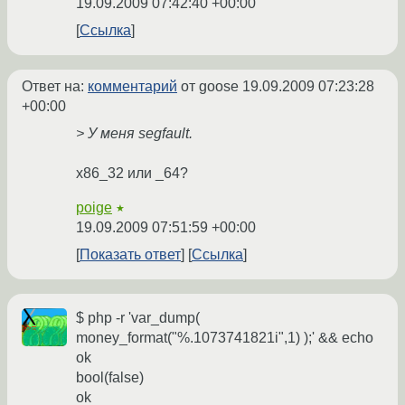
19.09.2009 07:42:40 +00:00
Ссылка
Ответ на:
комментарий
от goose
19.09.2009 07:23:28
+00:00
> У меня segfault.
x86_32 или _64?
poige
★
19.09.2009 07:51:59 +00:00
Показать ответ
Ссылка
$ php -r 'var_dump(
money_format("%.1073741821i",1) );' && echo
ok
bool(false)
ok