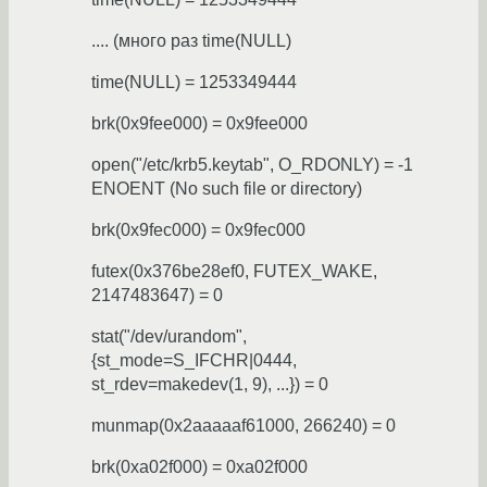
.... (много раз time(NULL)
time(NULL) = 1253349444
brk(0x9fee000) = 0x9fee000
open("/etc/krb5.keytab", O_RDONLY) = -1
ENOENT (No such file or directory)
brk(0x9fec000) = 0x9fec000
futex(0x376be28ef0, FUTEX_WAKE,
2147483647) = 0
stat("/dev/urandom",
{st_mode=S_IFCHR|0444,
st_rdev=makedev(1, 9), ...}) = 0
munmap(0x2aaaaaf61000, 266240) = 0
brk(0xa02f000) = 0xa02f000