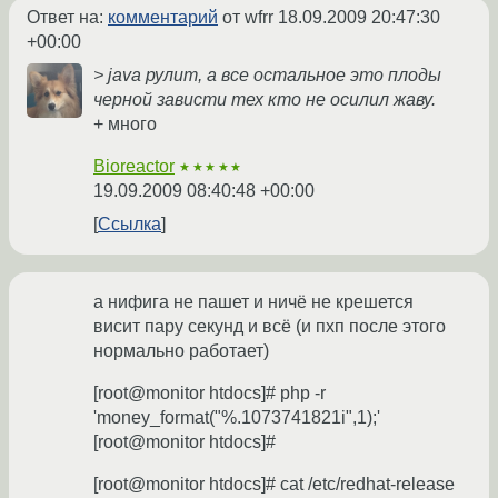
Ответ на:
комментарий
от wfrr
18.09.2009 20:47:30
+00:00
> java рулит, а все остальное это плоды
черной зависти тех кто не осилил жаву.
+ много
Bioreactor
★★★★★
19.09.2009 08:40:48 +00:00
Ссылка
а нифига не пашет и ничё не крешется
висит пару секунд и всё (и пхп после этого
нормально работает)
[root@monitor htdocs]# php -r
'money_format("%.1073741821i",1);'
[root@monitor htdocs]#
[root@monitor htdocs]# cat /etc/redhat-release