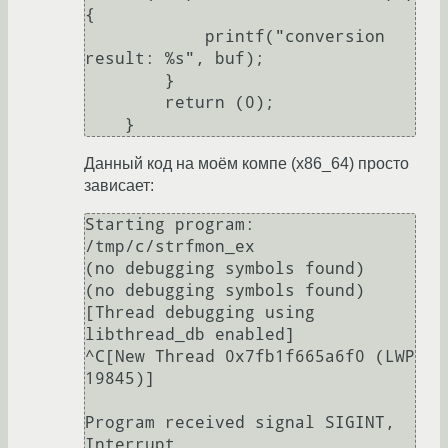
{

            printf("conversion 
result: %s", buf);

        }

        return (0);

Данный код на моём компе (x86_64) просто
зависает:
Starting program: 
/tmp/c/strfmon_ex 

(no debugging symbols found)

(no debugging symbols found)

[Thread debugging using 
libthread_db enabled]

^C[New Thread 0x7fb1f665a6f0 (LWP 
19845)]

Program received signal SIGINT, 
Interrupt.
