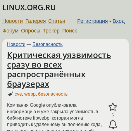
LINUX.ORG.RU
Новости
Галерея
Статьи
Регистрация
-
Вход
Форум
Опросы
Трекер
Поиск
Новости
—
Безопасность
Критическая уязвимость
сразу во всех
распространённых
браузерах
cve
,
webp
,
безопасность
Компания Google опубликовала
информацию и уже закрыла уязвимость в
6
библиотеке libwebp, которая могла
приводить к удалённому выполнению кода,
когда пользовать просто открывает сайт.