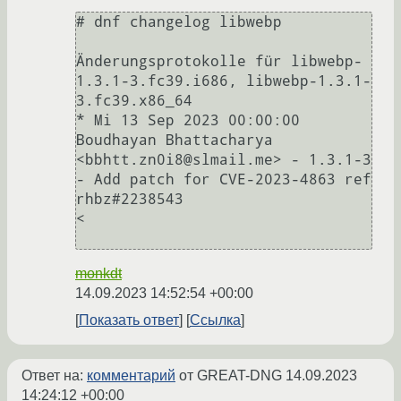
# dnf changelog libwebp

Änderungsprotokolle für libwebp-
1.3.1-3.fc39.i686, libwebp-1.3.1-
3.fc39.x86_64

* Mi 13 Sep 2023 00:00:00  
Boudhayan Bhattacharya 
<bbhtt.zn0i8@slmail.me> - 1.3.1-3

- Add patch for CVE-2023-4863 ref 
rhbz#2238543

<

monkdt
14.09.2023 14:52:54 +00:00
Показать ответ
Ссылка
Ответ на:
комментарий
от GREAT-DNG
14.09.2023
14:24:12 +00:00