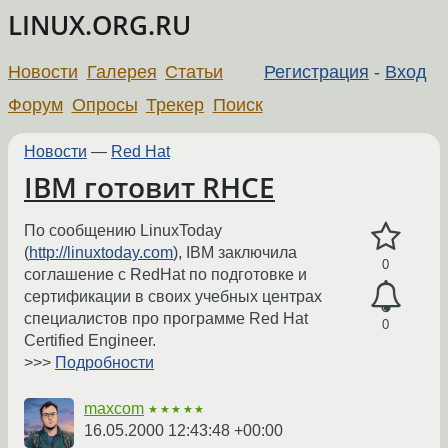
LINUX.ORG.RU
Новости
Галерея
Статьи
Регистрация
-
Вход
Форум
Опросы
Трекер
Поиск
Новости
—
Red Hat
IBM готовит RHCE
По сообщению LinuxToday
(
http://linuxtoday.com
), IBM заключила
0
соглашение с RedHat по подготовке и
сертификации в своих учебных центрах
специалистов про программе Red Hat
0
Certified Engineer.
>>>
Подробности
maxcom
★★★★★
16.05.2000 12:43:48 +00:00