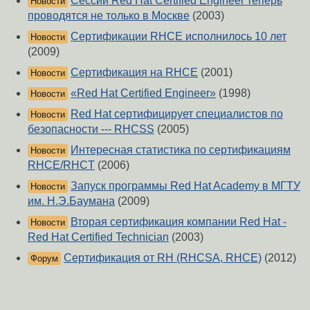
Сессии Red Hat Certified Engineer теперь
Новости
проводятся не только в Москве
(2003)
Сертификации RHCE исполнилось 10 лет
Новости
(2009)
Сертификация на RHCE
(2001)
Новости
«Red Hat Certified Engineer»
(1998)
Новости
Red Hat сертифицирует специалистов по
Новости
безопасности --- RHCSS
(2005)
Интересная статистика по сертификациям
Новости
RHCE/RHCT
(2006)
Запуск программы Red Hat Academy в МГТУ
Новости
им. Н.Э.Баумана
(2009)
Вторая сертификация компании Red Hat -
Новости
Red Hat Certified Technician
(2003)
Сертификация от RH (RHCSA, RHCE)
(2012)
Форум