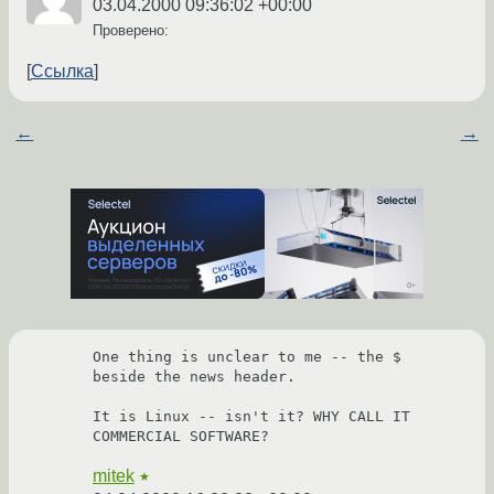
03.04.2000 09:36:02 +00:00
Проверено:
Ссылка
←
→
One thing is unclear to me -- the $ 
beside the news header.

It is Linux -- isn't it? WHY CALL IT 
COMMERCIAL SOFTWARE? 
mitek
★