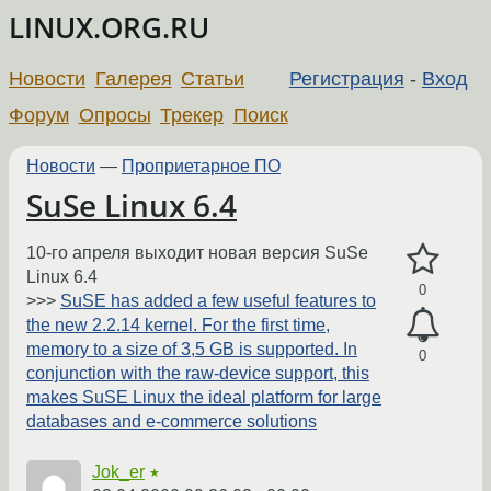
LINUX.ORG.RU
Новости
Галерея
Статьи
Регистрация
-
Вход
Форум
Опросы
Трекер
Поиск
Новости
—
Проприетарное ПО
SuSe Linux 6.4
10-го апреля выходит новая версия SuSe
Linux 6.4
0
>>>
SuSE has added a few useful features to
the new 2.2.14 kernel. For the first time,
memory to a size of 3,5 GB is supported. In
0
conjunction with the raw-device support, this
makes SuSE Linux the ideal platform for large
databases and e-commerce solutions
Jok_er
★