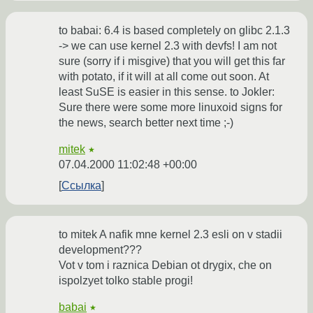
to babai: 6.4 is based completely on glibc 2.1.3
-> we can use kernel 2.3 with devfs! I am not
sure (sorry if i misgive) that you will get this far
with potato, if it will at all come out soon. At
least SuSE is easier in this sense. to Jokler:
Sure there were some more linuxoid signs for
the news, search better next time ;-)
mitek
★
07.04.2000 11:02:48 +00:00
Ссылка
to mitek A nafik mne kernel 2.3 esli on v stadii
development???
Vot v tom i raznica Debian ot drygix, che on
ispolzyet tolko stable progi!
babai
★