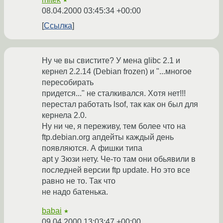
★
08.04.2000 03:45:34 +00:00
Ссылка
Ну че вы свистите? У мена glibc 2.1 и
кернел 2.2.14 (Debian frozen) и "...многое
пересобирать
придется..." не сталкивался. Хотя нет!!!
перестал работать lsof, так как он был для
кернела 2.0.
Ну ни че, я переживу, тем более что на
ftp.debian.org апдейты каждый день
появляются. А фишки типа
apt у Зюзи нету. Че-то там они обьявили в
последней версии ftp update. Но это все
равно не то. Так что
не надо батенька.
babai
★
09.04.2000 13:03:47 +00:00