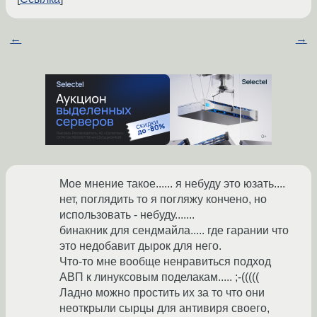
←
→
Мое мнение такое...... я небуду это юзать....
нет, поглядить то я погляжу кончено, но
использовать - небуду.......
бинакник для сендмайла..... где гарании что
это недобавит дырок для него.
Что-то мне вообще ненравиться подход
АВП к линуксовым поделакам..... ;-(((((
Ладно можно простить их за то что они
неоткрыли сырцы для антивиря своего,