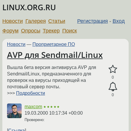
LINUX.ORG.RU
Новости
Галерея
Статьи
Регистрация
-
Вход
Форум
Опросы
Трекер
Поиск
Новости
—
Проприетарное ПО
AVP для Sendmail/Linux
Вышла бета версия антивируса AVP для
Sendmail/Linux, предназначенного для
0
проверок на вирусы приходящей на
почтовый сервер почты.
>>>
Подробности
0
maxcom
★★★★★
19.03.2000 10:17:34 +00:00
Проверено:
Ссылка