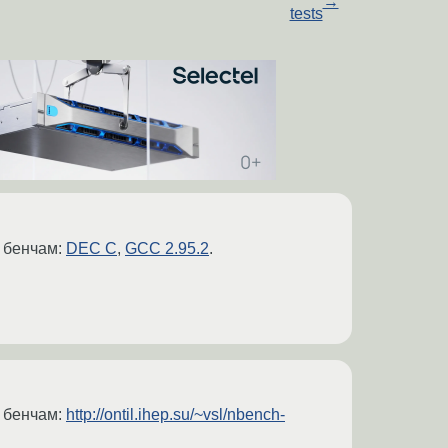
→
tests
м бенчам:
DEC C
,
GCC 2.95.2
.
м бенчам:
http://ontil.ihep.su/~vsl/nbench-