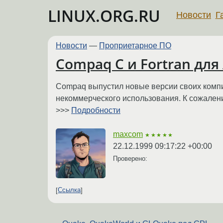
LINUX.ORG.RU
Новости
Г
Новости
—
Проприетарное ПО
Compaq C и Fortran для
Compaq выпустил новые версии своих компил
некоммерческого использования. К сожален
>>>
Подробности
maxcom
★★★★★
22.12.1999 09:17:22 +00:00
Проверено:
Ссылка