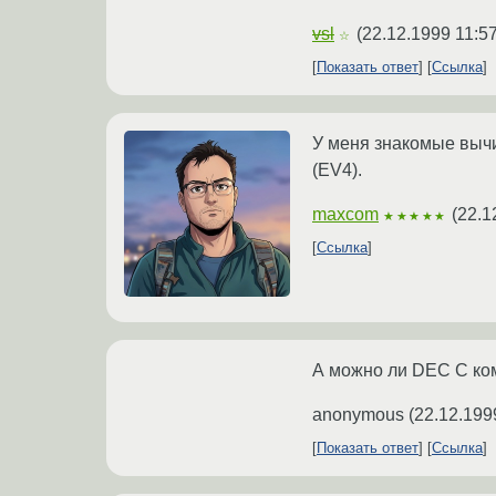
vsl
(
22.12.1999 11:5
☆
Показать ответ
Ссылка
У меня знакомые вычи
(EV4).
maxcom
(
22.1
★★★★★
Ссылка
А можно ли DEC C ком
anonymous
(
22.12.199
Показать ответ
Ссылка