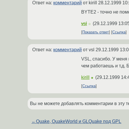
Ответ на:
комментарий
от kirill
28.12.1999 10
BYTE2 - точно не помн
vsl
(
29.12.1999 13:0
☆
Показать ответ
Ссылка
Ответ на:
комментарий
от vsl
29.12.1999 13:0
VSL, спасибо. У меня
чем работаешь и т.д. 
kirill
(
29.12.1999 14:
★
Ссылка
Вы не можете добавлять комментарии в эту т
←
Quake, QuakeWorld и GLQuake под GPL