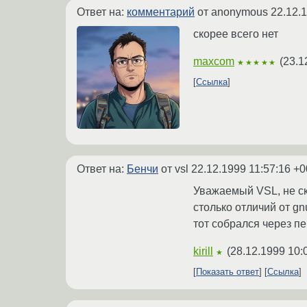
Ответ на:
комментарий
от anonymous
22.12.
скорее всего нет
maxcom
(
23.1
★★★★★
Ссылка
Ответ на:
Бенчи
от vsl
22.12.1999 11:57:16 +0
Уважаемый VSL, не ска
столько отличий от gn
тот собрался через п
kirill
(
28.12.1999 10:
★
Показать ответ
Ссылка