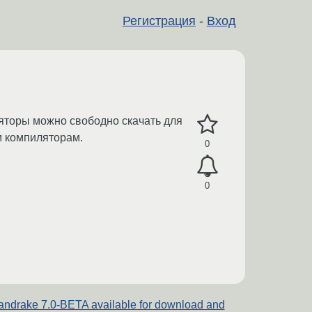
Регистрация
-
Вход
ляторы можно свободно скачать для
м компиляторам.
0
0
ndrake 7.0-BETA available for download and