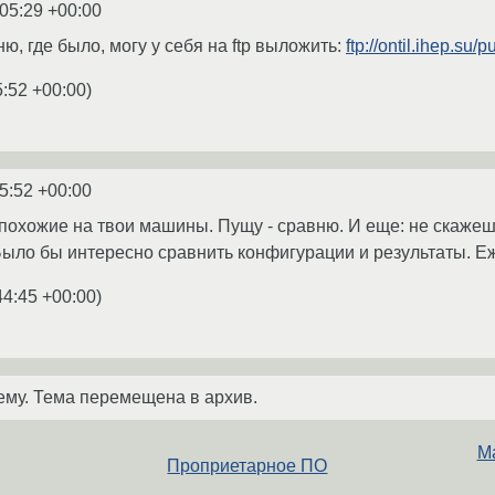
:05:29 +00:00
ю, где было, могу у себя на ftp выложить:
ftp://ontil.ihep.su/
5:52 +00:00
)
5:52 +00:00
 похожие на твои машины. Пущу - сравню. И еще: не скажешь
Было бы интересно сравнить конфигурации и результаты. Еж
44:45 +00:00
)
ему. Тема перемещена в архив.
Ma
Проприетарное ПО