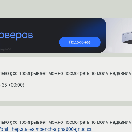
олько gcc проигрывает, можно посмотреть по моим недавни
6:35 +00:00
)
олько gcc проигрывает, можно посмотреть по моим недавни
//ontil.ihep.su/~vsl/nbench-alpha600-gnuc.txt