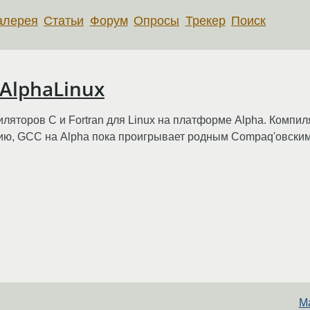
алерея
Статьи
Форум
Опросы
Трекер
Поиск
 AlphaLinux
яторов C и Fortran для Linux на платформе Alpha. Компи
ию, GCC на Alpha пока проигрывает родным Compaq'овски
Ma