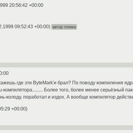
1999 20:56:42 +00:00
2.1999 09:52:43 +00:00
)
автор топика
0:00
жешь где эти ByteMark'и брал? По поводу компиления ядра 
u-компилятора......... Более того, более менее серьёзный п
ень-колоду, поработал и издох. А вообще компилятор дейст
05:29 +00:00
)