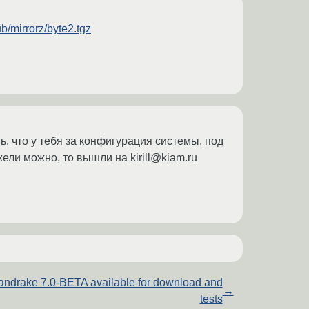
pub/mirrorz/byte2.tgz
, что у тебя за конфигурация системы, под
ели можно, то вышли на kirill@kiam.ru
ndrake 7.0-BETA available for download and
→
tests