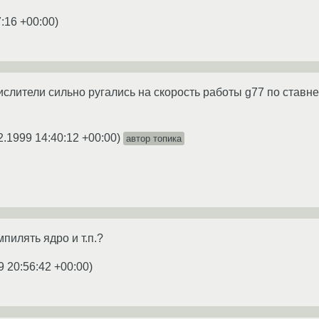
7:16 +00:00
)
слители сильно ругались на скорость работы g77 по ставне
2.1999 14:40:12 +00:00
)
автор топика
пилять ядро и т.п.?
9 20:56:42 +00:00
)