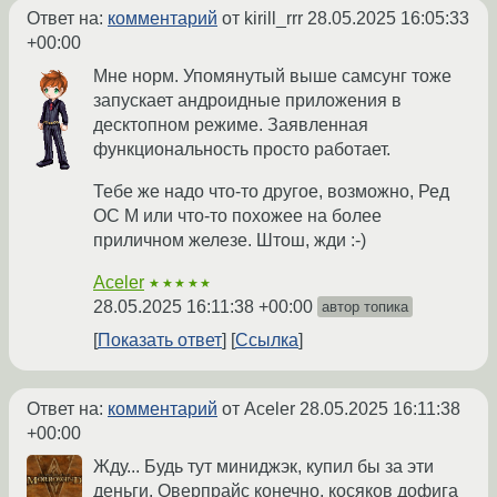
Ответ на:
комментарий
от kirill_rrr
28.05.2025 16:05:33
+00:00
Мне норм. Упомянутый выше самсунг тоже
запускает андроидные приложения в
десктопном режиме. Заявленная
функциональность просто работает.
Тебе же надо что-то другое, возможно, Ред
ОС М или что-то похожее на более
приличном железе. Штош, жди :-)
Aceler
★★★★★
28.05.2025 16:11:38 +00:00
автор топика
Показать ответ
Ссылка
Ответ на:
комментарий
от Aceler
28.05.2025 16:11:38
+00:00
Жду... Будь тут миниджэк, купил бы за эти
деньги. Оверпрайс конечно, косяков дофига