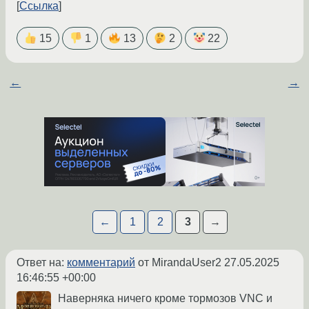
Ссылка
15
1
13
2
22
←
→
←
1
2
3
→
Ответ на:
комментарий
от MirandaUser2
27.05.2025
16:46:55 +00:00
Наверняка ничего кроме тормозов VNC и