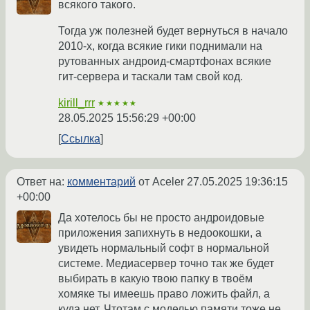
всякого такого.
Тогда уж полезней будет вернуться в начало
2010-х, когда всякие гики поднимали на
рутованных андроид-смартфонах всякие
гит-сервера и таскали там свой код.
kirill_rrr
★★★★★
28.05.2025 15:56:29 +00:00
Ссылка
Ответ на:
комментарий
от Aceler
27.05.2025 19:36:15
+00:00
Да хотелось бы не просто андроидовые
приложения запихнуть в недоокошки, а
увидеть нормальный софт в нормальной
системе. Медиасервер точно так же будет
выбирать в какую твою папку в твоём
хомяке ты имеешь право ложить файл, а
куда нет. Чтотам с моделью памяти тоже не