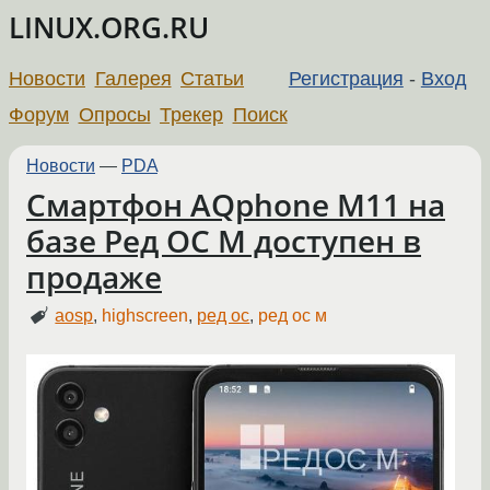
LINUX.ORG.RU
Новости
Галерея
Статьи
Регистрация
-
Вход
Форум
Опросы
Трекер
Поиск
Новости
—
PDA
Смартфон AQphone M11 на
базе Ред ОС М доступен в
продаже
aosp
,
highscreen
,
ред ос
,
ред ос м