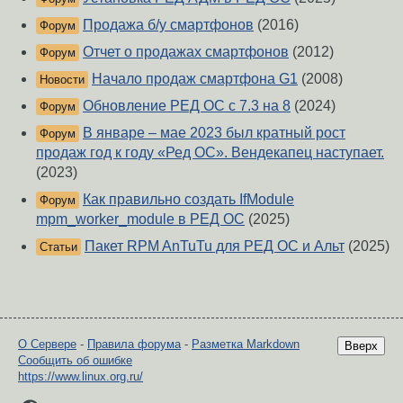
Продажа б/у смартфонов
(2016)
Форум
Отчет о продажах смартфонов
(2012)
Форум
Начало продаж смартфона G1
(2008)
Новости
Обновление РЕД ОС с 7.3 на 8
(2024)
Форум
В январе – мае 2023 был кратный рост
Форум
продаж год к году «Ред ОС». Вендекапец наступает.
(2023)
Как правильно создать IfModule
Форум
mpm_worker_module в РЕД ОС
(2025)
Пакет RPM AnTuTu для РЕД ОС и Альт
(2025)
Статьи
О Сервере
-
Правила форума
-
Разметка Markdown
Вверх
Сообщить об ошибке
https://www.linux.org.ru/