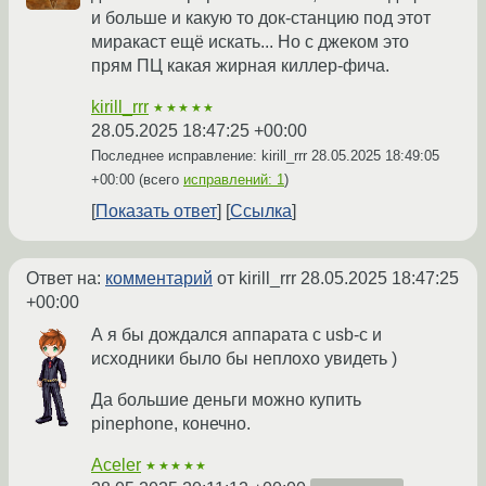
и больше и какую то док-станцию под этот
миракаст ещё искать... Но с джеком это
прям ПЦ какая жирная киллер-фича.
kirill_rrr
★★★★★
28.05.2025 18:47:25 +00:00
Последнее исправление: kirill_rrr
28.05.2025 18:49:05
+00:00
(всего
исправлений: 1
)
Показать ответ
Ссылка
Ответ на:
комментарий
от kirill_rrr
28.05.2025 18:47:25
+00:00
А я бы дождался аппарата с usb-c и
исходники было бы неплохо увидеть )
Да большие деньги можно купить
pinephone, конечно.
Aceler
★★★★★