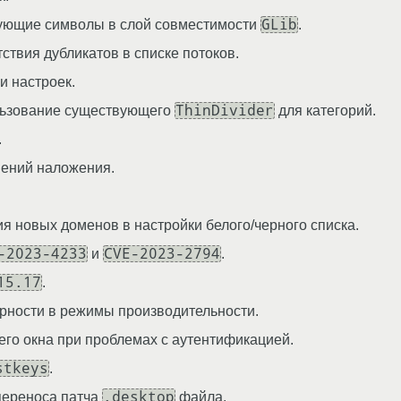
GLib
вующие символы в слой совместимости
.
тствия дубликатов в списке потоков.
и настроек.
ThinDivider
льзование существующего
для категорий.
.
шений наложения.
я новых доменов в настройки белого/черного списка.
-2023-4233
CVE-2023-2794
и
.
15.17
.
рности в режимы производительности.
го окна при проблемах с аутентификацией.
stkeys
.
.desktop
переноса патча
файла.