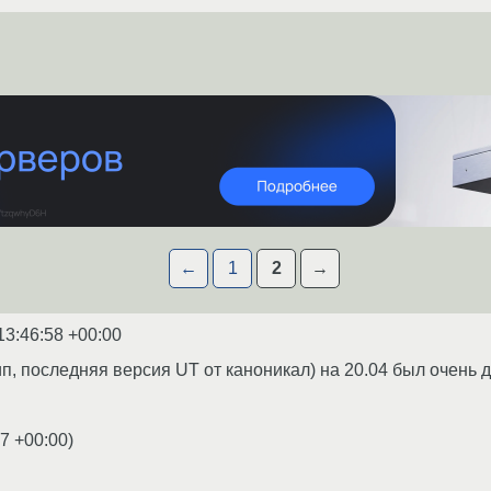
←
1
2
→
13:46:58 +00:00
п, последняя версия UT от каноникал) на 20.04 был очень 
27 +00:00
)