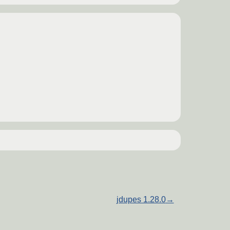
jdupes 1.28.0
→