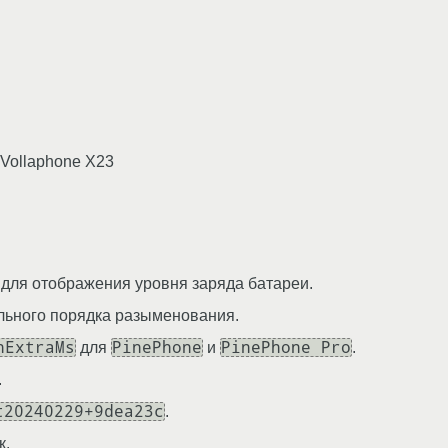
 Vollaphone X23
ч для отображения уровня заряда батареи.
ильного порядка разыменования.
nExtraMs
PinePhone
PinePhone Pro
для
и
.
.
t20240229+9dea23c
.
к.