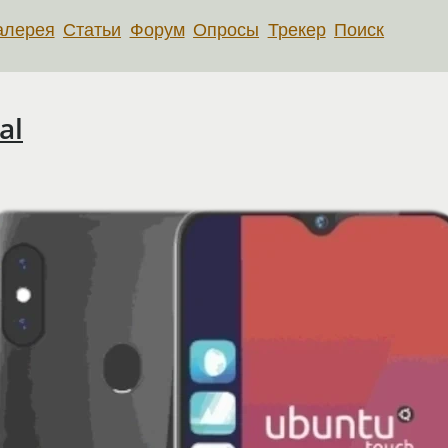
алерея
Статьи
Форум
Опросы
Трекер
Поиск
al