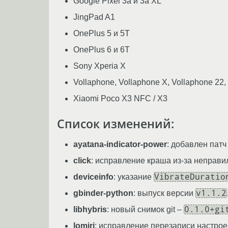
Google Pixel 3a и 3a XL
JingPad A1
OnePlus 5 и 5T
OnePlus 6 и 6T
Sony Xperia X
Vollaphone, Vollaphone X, Vollaphone 22,
Xiaomi Poco X3 NFC / X3
Cписок изменений:
ayatana-indicator-power
: добавлен пат
click
: исправление краша из-за неправ
VibrateDuratio
deviceinfo
: указание
v1.1.2
gbinder-python
: выпуск версии
0.1.0+gi
libhybris
: новый снимок git –
lomiri
: исправление перезаписи настрое