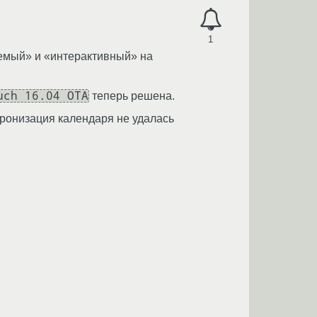
1
емый» и «интерактивный» на
uch 16.04 OTA
теперь решена.
хронизация календаря не удалась