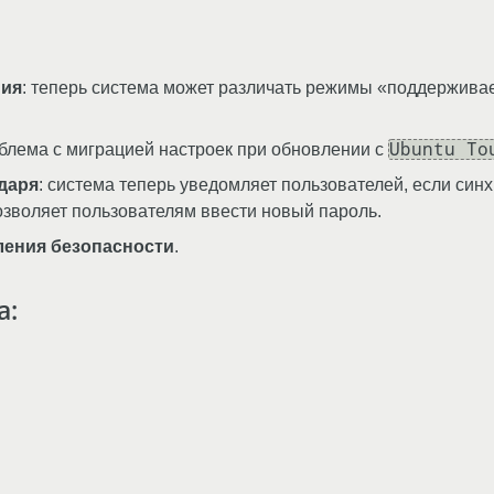
ния
: теперь система может различать режимы «поддержива
Ubuntu To
облема с миграцией настроек при обновлении с
даря
: система теперь уведомляет пользователей, если син
позволяет пользователям ввести новый пароль.
ления безопасности
.
а: