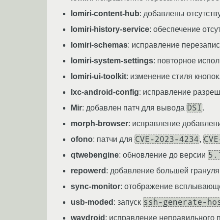
lomiri-content-hub
: добавлены отсутст
lomiri-history-service
: обеспечение отсу
lomiri-schemas
: исправление перезапис
lomiri-system-settings
: повторное испо
lomiri-ui-toolkit
: изменение стиля кнопок
lxc-android-config
: исправление разре
DSI
Mir
: добавлен патч для вывода
.
morph-browser
: исправление добавлени
CVE-2023-4234
CVE
ofono
: патчи для
,
5.
qtwebengine
: обновление до версии
repowerd
: добавление большей грануля
sync-monitor
: отображение всплывающе
ssh-generate-ho
usb-moded
: запуск
waydroid
: исправление неправильного 