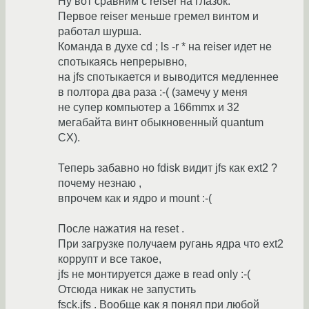
Ну вот сравним с reiser на глазок.
Первое reiser меньше гремел винтом и
работал шурша.
Команда в духе cd ; ls -r * на reiser идет не
спотыкаясь непрерывно,
на jfs спотыкается и выводится медленнее
в полтора два раза :-( (замечу у меня
не супер компьютер а 166mmx и 32
мегабайта винт обыкновенный quantum
CX).
Теперь забавно но fdisk видит jfs как ext2 ?
почему незнаю ,
впрочем как и ядро и mount :-(
После нажатия на reset .
При загрузке получаем ругань ядра что ext2
коррупт и все такое,
jfs не монтируется даже в read only :-(
Отсюда никак не запустить
fsck.jfs . Вообще как я понял при любой