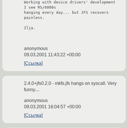
Working with device drivers' development 
I see RS/6000s

hanging every day... but JFS recovers 
painless.

Ilja.

anonymous
09.03.2001 11:43:22 +00:00
Ссылка
2.4.0+jfs0.2.0 - mkfs.jfs hangs on syscall. Very
funny....
anonymous
09.03.2001 16:04:57 +00:00
Ссылка