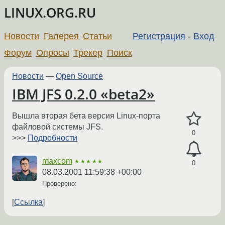
LINUX.ORG.RU
Новости
Галерея
Статьи
Регистрация
-
Вход
Форум
Опросы
Трекер
Поиск
Новости
—
Open Source
IBM JFS 0.2.0 «beta2»
Вышла вторая бета версия Linux-порта
файловой системы JFS.
0
>>>
Подробности
maxcom
★★★★★
0
08.03.2001 11:59:38 +00:00
Проверено:
Ссылка