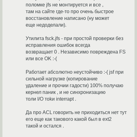
поломке jfs не монтируется и все ,
там на сайте где-то про очень быстрое
восстановление написано (ну может
еще недоделали).
Утилита fsck.jfs - при простой проверки без
исправления ошибок всегда
возвращает 0 . Независимо повреждена FS
или все OK :-(
Работает абсолютно неустойчиво :-( jsf при
сильной нагрузке (копирование
удаление и прочии гадости) 100% получаю
кернел паник , и не синхронизацию
толи I/O тоkи interrapt .
Да про ACL говорить не приходиться нет тут
его еще как такового какой был в ext2
такой и остался .