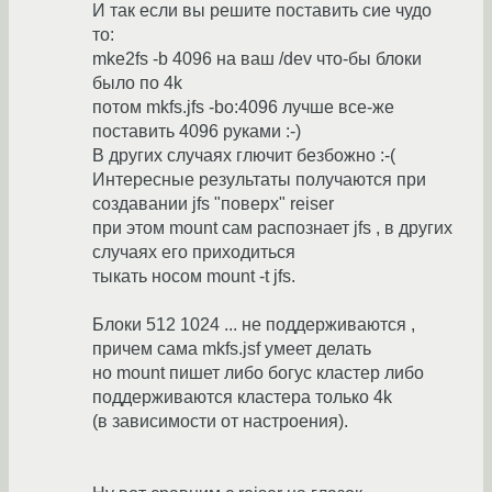
И так если вы решите поставить сие чудо
то:
mke2fs -b 4096 на ваш /dev что-бы блоки
было по 4k
потом mkfs.jfs -bo:4096 лучше все-же
поставить 4096 руками :-)
В других случаях глючит безбожно :-(
Интересные результаты получаются при
создавании jfs "поверх" reiser
при этом mount сам распознает jfs , в других
случаях его приходиться
тыкать носом mount -t jfs.
Блоки 512 1024 ... не поддерживаются ,
причем сама mkfs.jsf умеет делать
но mount пишет либо богус кластер либо
поддерживаются кластера только 4k
(в зависимости от настроения).