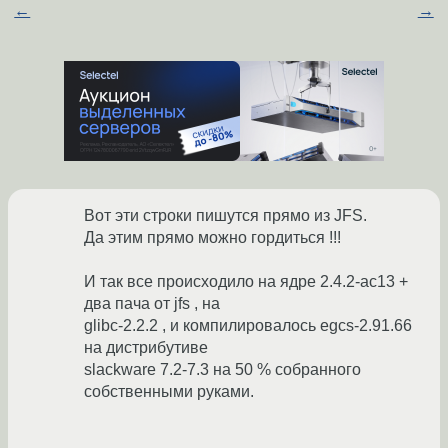
←
→
Вот эти строки пишутся прямо из JFS.
Да этим прямо можно гордиться !!!
И так все происходило на ядре 2.4.2-ac13 +
два пача от jfs , на
glibc-2.2.2 , и компилировалось egcs-2.91.66
на дистрибутиве
slackware 7.2-7.3 на 50 % собранного
собственными руками.