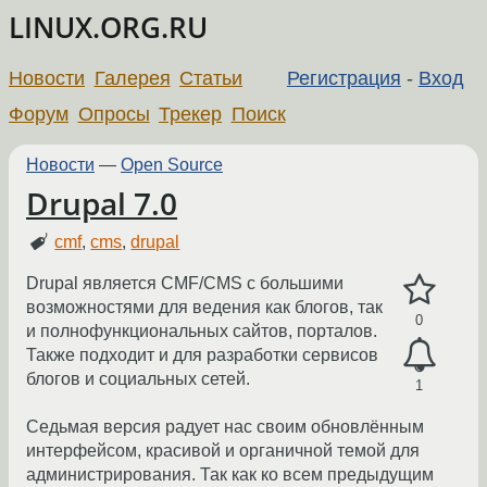
LINUX.ORG.RU
Новости
Галерея
Статьи
Регистрация
-
Вход
Форум
Опросы
Трекер
Поиск
Новости
—
Open Source
Drupal 7.0
cmf
,
cms
,
drupal
Drupal является CMF/CMS с большими
возможностями для ведения как блогов, так
0
и полнофункциональных сайтов, порталов.
Также подходит и для разработки сервисов
блогов и социальных сетей.
1
Седьмая версия радует нас своим обновлённым
интерфейсом, красивой и органичной темой для
администрирования. Так как ко всем предыдущим