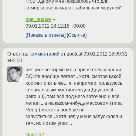
P.S.: Одному мне показалось что для
семерки очень мало стабильных модулей?
one_quaker
★
09.01.2011 18:12:18 +00:00
Показать ответы
Ссылка
Ответ на:
комментарий
от zootcat
09.01.2011 18:09:31
+00:00
нет, уже не тормозит, а при использовании
SQLite вообще летает... хотя, смотря какой
хостинг опять же... я, например, пользуюсь
специальным хостингом для Друпал (it-
patrol.ru), там всё под него заточено и всё
летает... а на каком-нибудь массовом (типа
Reggi) может и вообще не
запуститься...хотя нет, у меня запускался и
там, но потом упал...
Harzah2