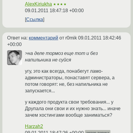
AlexKiriukha
★★★★
09.01.2011 18:47:18 +00:00
Ссылка
Ответ на:
комментарий
от r0mik
09.01.2011 18:42:46
+00:00
>на деле тормоз еще тот и без
напильника не суйся
угу, это как всегда, понабегут ламо-
администраторы, понаставят сервера, а
потом говорят: не, без напильника не
запускается...
у каждого продукта свои требования... у
Друпала они свои и их нужно знать... иначе
зачем хостингами вообще заниматься?
Harzah2
09.01.2011 18:47:26 +00:00
автор топика