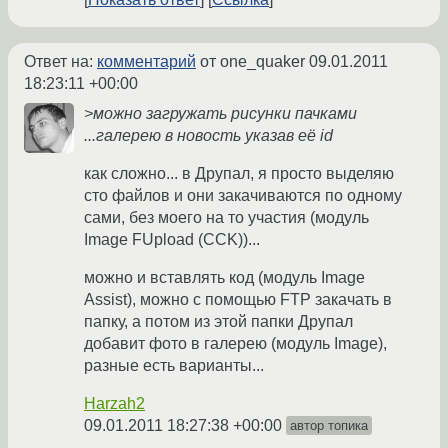
Ответ на:
комментарий
от one_quaker
09.01.2011
18:23:11 +00:00
>можно загружать рисунки пачками
...галерею в новость указав её id
как сложно... в Друпал, я просто выделяю
сто файлов и они закачиваются по одному
сами, без моего на то участия (модуль
Image FUpload (CCK))...
можно и вставлять код (модуль Image
Assist), можно с помощью FTP закачать в
папку, а потом из этой папки Друпал
добавит фото в галерею (модуль Image),
разные есть варианты...
Harzah2
09.01.2011 18:27:38 +00:00
автор топика