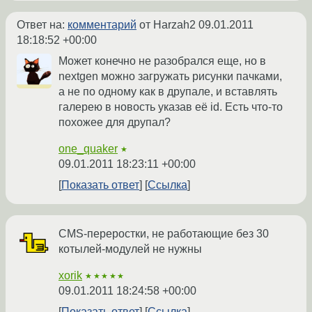
Ответ на:
комментарий
от Harzah2
09.01.2011
18:18:52 +00:00
Может конечно не разобрался еще, но в
nextgen можно загружать рисунки пачками,
а не по одному как в друпале, и вставлять
галерею в новость указав её id. Есть что-то
похожее для друпал?
one_quaker
★
09.01.2011 18:23:11 +00:00
Показать ответ
Ссылка
CMS-переростки, не работающие без 30
котылей-модулей не нужны
xorik
★★★★★
09.01.2011 18:24:58 +00:00
Показать ответ
Ссылка