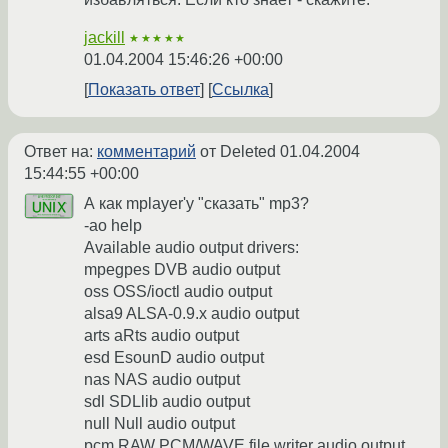
jackill
★★★★★
01.04.2004 15:46:26 +00:00
Показать ответ
Ссылка
Ответ на:
комментарий
от Deleted
01.04.2004
15:44:55 +00:00
А как mplayer'у "сказать" mp3?
-ao help
Available audio output drivers:
mpegpes DVB audio output
oss OSS/ioctl audio output
alsa9 ALSA-0.9.x audio output
arts aRts audio output
esd EsounD audio output
nas NAS audio output
sdl SDLlib audio output
null Null audio output
pcm RAW PCM/WAVE file writer audio output