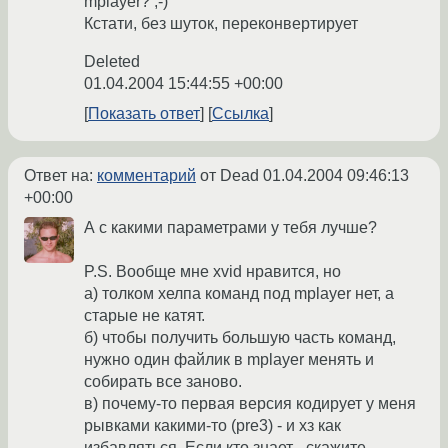
mplayer? ;-)
Кстати, без шуток, переконвертирует
Deleted
01.04.2004 15:44:55 +00:00
Показать ответ
Ссылка
Ответ на:
комментарий
от Dead
01.04.2004 09:46:13
+00:00
А с какими параметрами у тебя лучше?
P.S. Вообще мне xvid нравится, но
a) толком хелпа команд под mplayer нет, а
старые не катят.
б) чтобы получить большую часть команд,
нужно один файлик в mplayer менять и
собирать все заново.
в) почему-то первая версия кодирует у меня
рывками какими-то (pre3) - и хз как
избавляться. Если кто знает - скажите.