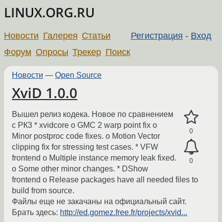
LINUX.ORG.RU
Новости
Галерея
Статьи
Регистрация
-
Вход
Форум
Опросы
Трекер
Поиск
Новости
—
Open Source
XviD 1.0.0
Вышел релиз кодека. Новое по сравнением
с РК3 * xvidcore o GMC 2 warp point fix o
0
Minor postproc code fixes. o Motion Vector
clipping fix for stressing test cases. * VFW
frontend o Multiple instance memory leak fixed.
0
o Some other minor changes. * DShow
frontend o Release packages have all needed files to
build from source.
Файлы еще не закачаны на официальный сайт.
Брать здесь:
http://ed.gomez.free.fr/projects/xvid...