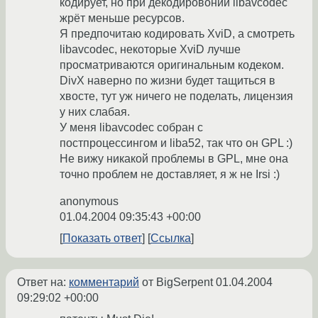
кодирует, но при декодировонии libavcodec
жрёт меньше ресурсов.
Я предпочитаю кодировать XviD, а смотреть
libavcodec, некоторые XviD лучше
просматриваются оригинальным кодеком.
DivX наверно по жизни будет тащиться в
хвосте, тут уж ничего не поделать, лицензия
у них слабая.
У меня libavcodec собран с
постпроцессингом и liba52, так что он GPL :)
Не вижу никакой проблемы в GPL, мне она
точно проблем не доставляет, я ж не Irsi :)
anonymous
01.04.2004 09:35:43 +00:00
Показать ответ
Ссылка
Ответ на:
комментарий
от BigSerpent
01.04.2004
09:29:02 +00:00