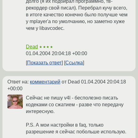
долго (я их подбирал программно, тв-
рекордер свой писал). Перебрал кучу всего,
в итоге качество конечно было получше чем
у mplayer'a по умолчанию, но заметно хуже
чем у libavcodec.
Dead
★★★★
01.04.2004 20:04:18 +00:00
Показать ответ
Ссылка
Ответ на:
комментарий
от Dead
01.04.2004 20:04:18
+00:00
Сейчас не пишу v4l - бесполезно писать
кодеками со сжатием - разве что передачу
интересную.
P.S. А мои настройки в faq, только
разрешение я сейчас побольше использую.