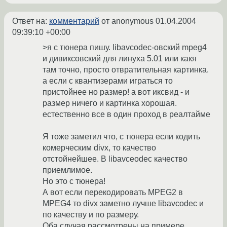
Ответ на:
комментарий
от anonymous
01.04.2004
09:39:10 +00:00
>я с тюнера пишу. libavcodec-овский mpeg4
и дивиксовский для линуха 5.01 или какя
там точно, просто отвратительная картинка.
а если с квантизерами играться то
пристойнее но размер! а вот иксвид - и
размер ничего и картинка хорошая.
естественно все в один проход в реалтайме
Я тоже заметил что, с тюнера если кодить
комерческим divx, то качество
отстойнейшее. В libavceodec качество
приемлимое.
Но это с тюнера!
А вот если перекодировать MPEG2 в
MPEG4 то divx заметно лучше libavcodec и
по качеству и по размеру.
Оба случая рассмотрены на примере