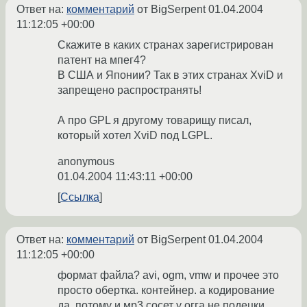
Ответ на:
комментарий
от BigSerpent
01.04.2004
11:12:05 +00:00
Скажите в каких странах зарегистрирован
патент на мпег4?
В США и Японии? Так в этих странах XviD и
запрещено распространять!
А про GPL я другому товарищу писал,
который хотел XviD под LGPL.
anonymous
01.04.2004 11:43:11 +00:00
Ссылка
Ответ на:
комментарий
от BigSerpent
01.04.2004
11:12:05 +00:00
формат файла? avi, ogm, vmw и прочее это
просто обертка. контейнер. а кодирование
да. потому и мр3 сосет у огга не подецки.