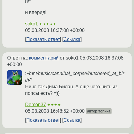
h/*
и вперед!
soko1
★★★★★
05.03.2008 16:37:08 +00:00
Показать ответ
Ссылка
Ответ на:
комментарий
от soko1
05.03.2008 16:37:08
+00:00
>/mnt/music/cannibal_corpse/butchered_at_bir
th/*
Ниче так Дима Билан. А еще чего-нить из
попсы есть? =))
Demon37
★★★★
05.03.2008 16:48:52 +00:00
автор топика
Показать ответ
Ссылка