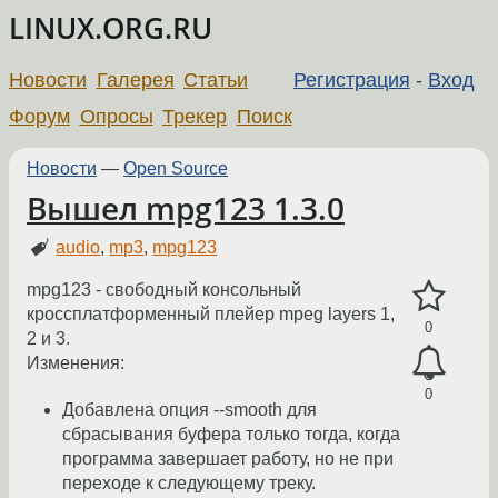
LINUX.ORG.RU
Новости
Галерея
Статьи
Регистрация
-
Вход
Форум
Опросы
Трекер
Поиск
Новости
—
Open Source
Вышел mpg123 1.3.0
audio
,
mp3
,
mpg123
mpg123 - свободный консольный
кроссплатформенный плейер mpeg layers 1,
0
2 и 3.
Изменения:
0
Добавлена опция --smooth для
сбрасывания буфера только тогда, когда
программа завершает работу, но не при
переходе к следующему треку.