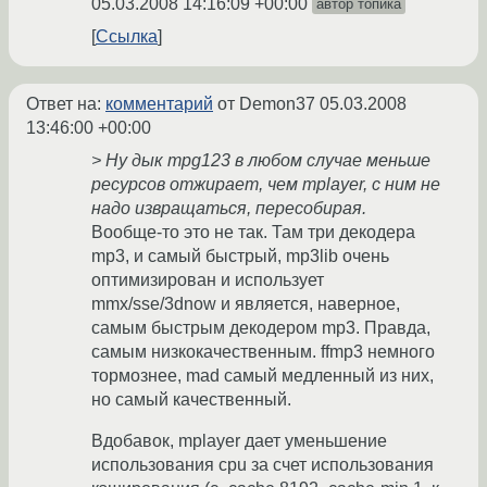
05.03.2008 14:16:09 +00:00
автор топика
Ссылка
Ответ на:
комментарий
от Demon37
05.03.2008
13:46:00 +00:00
> Ну дык mpg123 в любом случае меньше
ресурсов отжирает, чем mplayer, с ним не
надо извращаться, пересобирая.
Вообще-то это не так. Там три декодера
mp3, и самый быстрый, mp3lib очень
оптимизирован и использует
mmx/sse/3dnow и является, наверное,
самым быстрым декодером mp3. Правда,
самым низкокачественным. ffmp3 немного
тормознее, mad самый медленный из них,
но самый качественный.
Вдобавок, mplayer дает уменьшение
использования cpu за счет использования