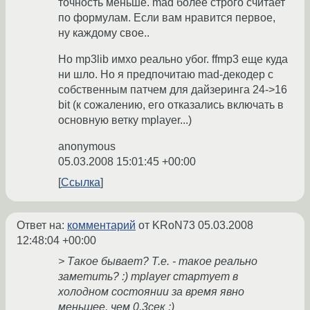
точность меньше. mad более строго считает
по формулам. Если вам нравится первое,
ну каждому свое..
Но mp3lib имхо реально убог. ffmp3 еще куда
ни шло. Но я предпочитаю mad-декодер с
собственным патчем для дайзеринга 24->16
bit (к сожалению, его отказались включать в
основную ветку mplayer...)
anonymous
05.03.2008 15:01:45 +00:00
Ссылка
Ответ на:
комментарий
от KRoN73
05.03.2008
12:48:04 +00:00
> Такое бывает? Т.е. - такое реально
заметить? :) mplayer стартует в
холодном состоянии за время явно
меньшее, чем 0.3сек :)