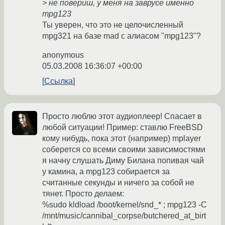
> не повериш, у меня на заврусе именно
mpg123
Ты уверен, что это не целочисленный
mpg321 на базе mad с алиасом "mpg123"?
anonymous
05.03.2008 16:36:07 +00:00
Ссылка
Просто люблю этот аудиоплеер! Спасает в
любой ситуации! Пример: ставлю FreeBSD
кому нибудь, пока этот (например) mplayer
соберется со всеми своими зависимостями
я начну слушать Диму Билана попивая чай
у камина, а mpg123 собирается за
считанные секунды и ничего за собой не
тянет. Просто делаем:
%sudo kldload /boot/kernel/snd_* ; mpg123 -C
/mnt/music/cannibal_corpse/butchered_at_birt