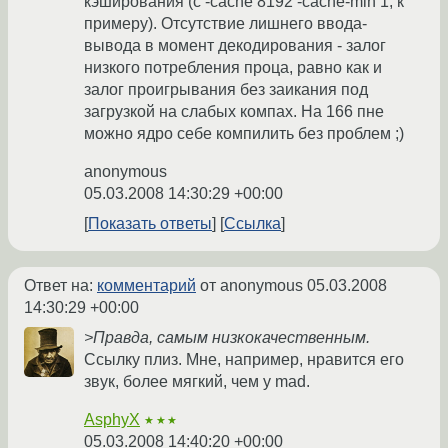
кэширования (с -cache 8192 -cache-min 1, к
примеру). Отсутствие лишнего ввода-
вывода в момент декодирования - залог
низкого потребления проца, равно как и
залог проигрывания без заикания под
загрузкой на слабых компах. На 166 пне
можно ядро себе компилить без проблем ;)
anonymous
05.03.2008 14:30:29 +00:00
Показать ответы
Ссылка
Ответ на:
комментарий
от anonymous
05.03.2008
14:30:29 +00:00
>Правда, самым низкокачественным.
Ссылку плиз. Мне, например, нравится его
звук, более мягкий, чем у mad.
AsphyX
★★★
05.03.2008 14:40:20 +00:00