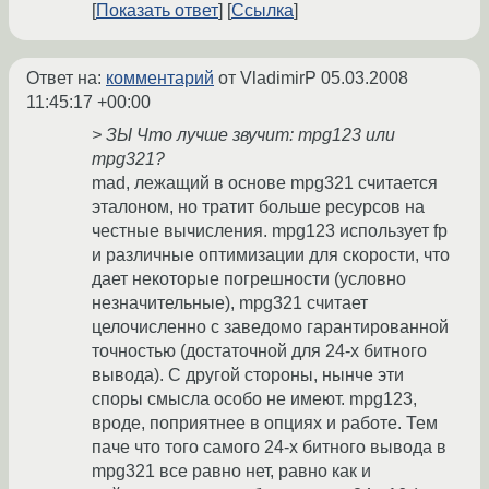
Показать ответ
Ссылка
Ответ на:
комментарий
от VladimirP
05.03.2008
11:45:17 +00:00
> ЗЫ Что лучше звучит: mpg123 или
mpg321?
mad, лежащий в основе mpg321 считается
эталоном, но тратит больше ресурсов на
честные вычисления. mpg123 использует fp
и различные оптимизации для скорости, что
дает некоторые погрешности (условно
незначительные), mpg321 считает
целочисленно с заведомо гарантированной
точностью (достаточной для 24-х битного
вывода). С другой стороны, нынче эти
споры смысла особо не имеют. mpg123,
вроде, поприятнее в опциях и работе. Тем
паче что того самого 24-х битного вывода в
mpg321 все равно нет, равно как и