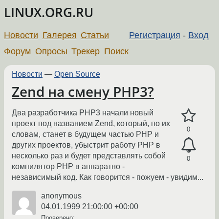
LINUX.ORG.RU
Новости
Галерея
Статьи
Регистрация
-
Вход
Форум
Опросы
Трекер
Поиск
Новости
—
Open Source
Zend на смену PHP3?
Два разработчика PHP3 начали новый
проект под названием Zend, который, по их
0
словам, станет в будущем частью PHP и
других проектов, убыстрит работу PHP в
несколько раз и будет представлять собой
0
компилятор PHP в аппаратно -
независимый код. Как говорится - пожуем - увидим...
anonymous
04.01.1999 21:00:00 +00:00
Проверено: