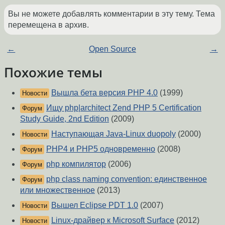
Вы не можете добавлять комментарии в эту тему. Тема
перемещена в архив.
←
Open Source
→
Похожие темы
Вышла бета версия PHP 4.0
(1999)
Новости
Ищу php|architect Zend PHP 5 Certification
Форум
Study Guide, 2nd Edition
(2009)
Наступающая Java-Linux duopoly
(2000)
Новости
PHP4 и PHP5 одновременно
(2008)
Форум
php компилятор
(2006)
Форум
php class naming convention: единственное
Форум
или множественное
(2013)
Вышел Eclipse PDT 1.0
(2007)
Новости
Linux-драйвер к Microsoft Surface
(2012)
Новости