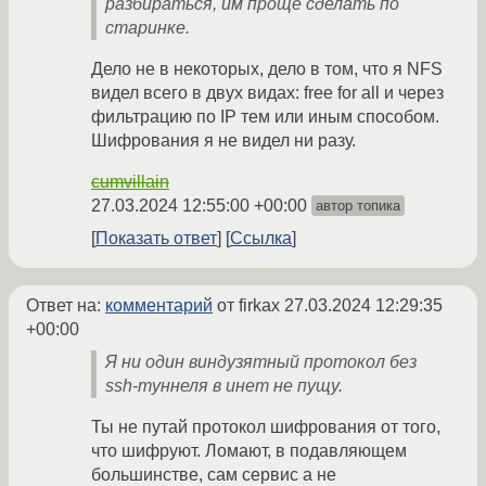
разбираться, им проще сделать по
старинке.
Дело не в некоторых, дело в том, что я NFS
видел всего в двух видах: free for all и через
фильтрацию по IP тем или иным способом.
Шифрования я не видел ни разу.
cumvillain
27.03.2024 12:55:00 +00:00
автор топика
Показать ответ
Ссылка
Ответ на:
комментарий
от firkax
27.03.2024 12:29:35
+00:00
Я ни один виндузятный протокол без
ssh-туннеля в инет не пущу.
Ты не путай протокол шифрования от того,
что шифруют. Ломают, в подавляющем
большинстве, сам сервис а не