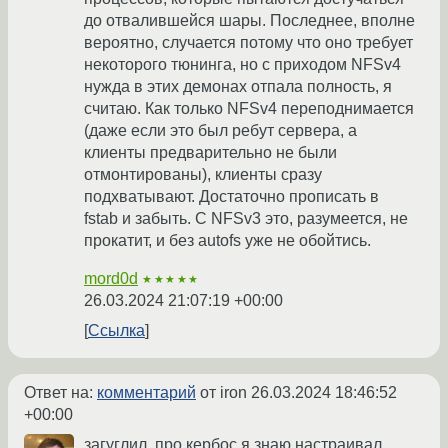
до отвалившейся шары. Последнее, вполне
вероятно, случается потому что оно требует
некоторого тюнинга, но с приходом NFSv4
нужда в этих демонах отпала полность, я
считаю. Как только NFSv4 переподнимается
(даже если это был ребут сервера, а
клиенты предварительно не были
отмонтированы), клиенты сразу
подхватывают. Достаточно прописать в
fstab и забыть. С NFSv3 это, разумеется, не
прокатит, и без autofs уже не обойтись.
mord0d
★★★★★
26.03.2024 21:07:19 +00:00
Ссылка
Ответ на:
комментарий
от iron
26.03.2024 18:46:52
+00:00
загуглил, про кербос я знаю настраивал,