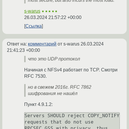
most secure, but also incurs the most load.
s-warus
★★★★★
26.03.2024 21:57:22 +00:00
Ссылка
Ответ на:
комментарий
от s-warus
26.03.2024
21:41:23 +00:00
что это UDP протокол
Начиная с NFSv4 работает по TCP. Смотри
RFC 7530.
но в свежем 2016г. RFC 7862
шифрования не нашёл
Пункт 4.9.1.2:
Servers SHOULD reject COPY_NOTIFY 
requests that do not use 
RPCSEC_GSS with privacy, thus 