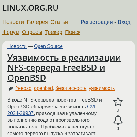
LINUX.ORG.RU
Новости
Галерея
Статьи
Регистрация
-
Вход
Форум
Опросы
Трекер
Поиск
Новости
—
Open Source
Уязвимость в реализации
NFS-сервера FreeBSD и
OpenBSD
freebsd
,
openbsd
,
безопасность
,
уязвимость
В коде NFS-сервера проектов FreeBSD и
OpenBSD обнаружена уязвимость
CVE-
0
2024-29937
, приводящая к удаленному
выполнению кода от произвольного
пользователя. Проблема существует с
3
самого первого выпуска и затрагивает