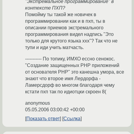
"Экстремальное программирование" в
контексте ПХП?
Помойму ты такой же новичек в
программировании как и в пхп, ты в
описании приемов экстремального
программирования видел надпись "Это
только для крутого языка ххх"? Так что не
тупи и иди учить матчасть.
----------- По топику, ИМХО ессно сенокос.
"Создание защищенных PHP приложений
от основателя PHP" это канешна умора, все
знают что второе имя Лердорфа -
Ламерсдорф во многом благодаря чему
кстати пхп так по идиотцки скроен 8(
anonymous
05.05.2006 03:00:42 +00:00
Показать ответ
Ссылка