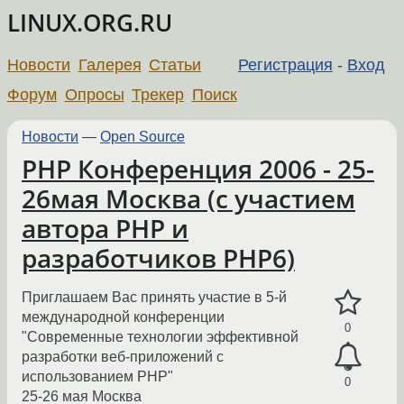
LINUX.ORG.RU
Новости
Галерея
Статьи
Регистрация
-
Вход
Форум
Опросы
Трекер
Поиск
Новости
—
Open Source
PHP Конференция 2006 - 25-
26мая Москва (с участием
автора PHP и
разработчиков PHP6)
Приглашаем Вас принять участие в 5-й
международной конференции
0
"Современные технологии эффективной
разработки веб-приложений с
использованием PHP"
0
25-26 мая Москва