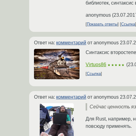
библиотек, синтаксис
anonymous
(
23.07.201
Показать ответы
Ссылка
Ответ на:
комментарий
от anonymous
23.07.
Синтаксис второстепе
Virtuos86
(
23.
★★★★★
Ссылка
Ответ на:
комментарий
от anonymous
23.07.
Сейчас ценность я
Для Rust, например, 
повсюду применять.