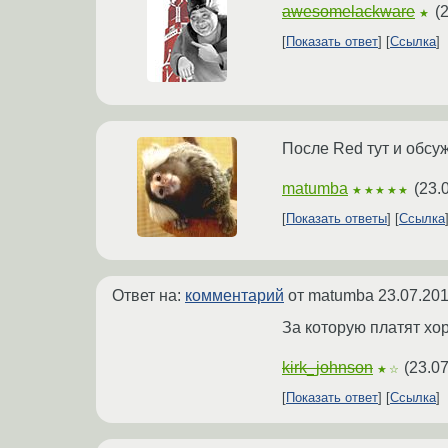
awesomelackware
(
2
★
Показать ответ
Ссылка
После Red тут и обсу
matumba
(
23.
★★★★★
Показать ответы
Ссылка
Ответ на:
комментарий
от matumba
23.07.201
За которую платят хо
kirk_johnson
(
23.07
★☆
Показать ответ
Ссылка