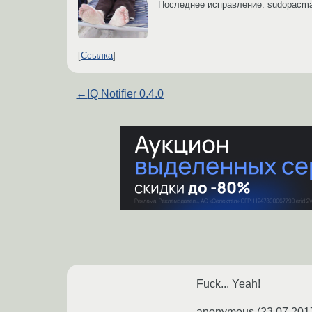
Последнее исправление: sudopacm
Ссылка
←
IQ Notifier 0.4.0
Fuck... Yeah!
anonymous
(
23.07.201