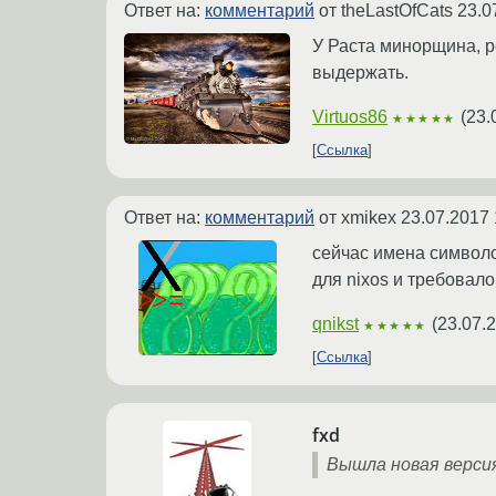
Ответ на:
комментарий
от theLastOfCats
23.0
У Раста минорщина, р
выдержать.
Virtuos86
(
23.
★★★★★
Ссылка
Ответ на:
комментарий
от xmikex
23.07.2017 
сейчас имена символ
для nixos и требовало
qnikst
(
23.07.
★★★★★
Ссылка
fxd
Вышла новая версия