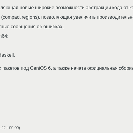
вляющая новые широкие возможности абстракции кода от к
(compact regions), позволяющая увеличить производительн
тные сообщения об ошибках;
h64;
askell.
х пакетов под CentOS 6, а также начата официальная сбо
5:22 +00:00
)