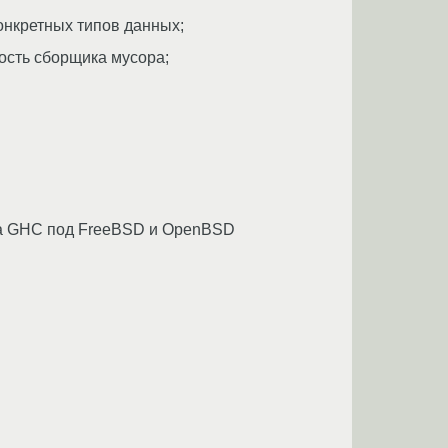
онкретных типов данных;
ость сборщика мусора;
рка GHC под FreeBSD и OpenBSD