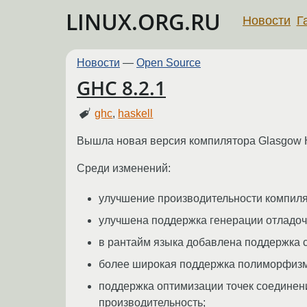
LINUX.ORG.RU
Новости
Г
Новости
—
Open Source
GHC 8.2.1
ghc
,
haskell
Вышла новая версия компилятора Glasgow Ha
Среди изменений:
улучшение производительности компиля
улучшена поддержка генерации отладо
в рантайм языка добавлена поддержка 
более широкая поддержка полиморфизма 
поддержка оптимизации точек соединения
производительность;