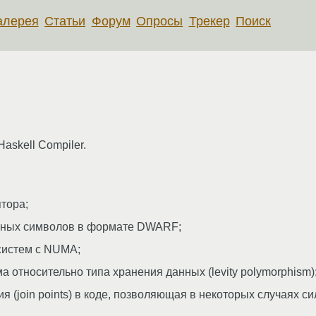
алерея
Статьи
Форум
Опросы
Трекер
Поиск
skell Compiler.
тора;
чных символов в формате DWARF;
систем с NUMA;
относительно типа хранения данных (levity polymorphism)
 (join points) в коде, позволяющая в некоторых случаях с