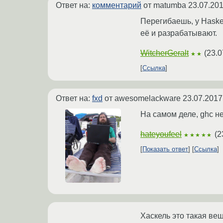
Ответ на:
комментарий
от matumba
23.07.201
Перегибаешь, у Haske
её и разрабатывают.
WitcherGeralt
(
23.0
★★
Ссылка
Ответ на:
fxd
от awesomelackware
23.07.2017
На самом деле, ghc н
hateyoufeel
(
2
★★★★★
Показать ответ
Ссылка
Хаскель это такая ве