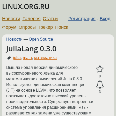
LINUX.ORG.RU
Новости
Галерея
Статьи
Регистрация
-
Вход
Форум
Опросы
Трекер
Поиск
Новости
—
Open Source
JuliaLang 0.3.0
julia
,
math
,
математика
Вышла новая версия динамического
высокоуровневого языка для
0
математических вычислений Julia 0.3.0.
Используется динамическая компиляция
(JIT) на основе LLVM, что позволяет
3
показывать достаточно высокий уровень
производительности. Существует встроенная
система управления расширениями. Язык
развивается как замена уже существующим