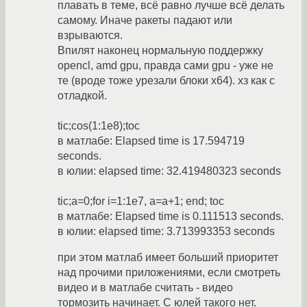
плавать в теме, всё равно лучше всё делать
самому. Иначе ракеты падают или
взрываются.
Впилят наконец нормальную поддержку
opencl, amd gpu, правда сами gpu - уже не
те (вроде тоже урезали блоки х64). хз как с
отладкой.
tic;cos(1:1e8);toc
в матлабе: Elapsed time is 17.594719
seconds.
в юлии: elapsed time: 32.419480323 seconds
tic;a=0;for i=1:1e7, a=a+1; end; toc
в матлабе: Elapsed time is 0.111513 seconds.
в юлии: elapsed time: 3.713993353 seconds
при этом матлаб имеет больший приоритет
над прочими приложениями, если смотреть
видео и в матлабе считать - видео
тормозить начинает. С юлей такого нет.