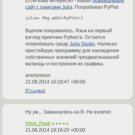
Если кому интересно - нашел
официальный
сайт с пакетами Julia
. Попробовал PyPlot
julia> Pkg.add(«PyPlot») 
.
Вцелом понравилось. Язык на первый
взгляд приятнее Python'а. Остается
попробовать среду
Julia Studio
. Написал
простейшую программку для нахождения
собственных значений трехдиагональной
матрицы и построения их графика.
anonymous
21.08.2014 16:18:47 +00:00
Ссылка
Ну уж... Замахнулись на R. Не взлетит.
Vinni_Pooh
★★★★★
21.08.2014 19:16:20 +00:00