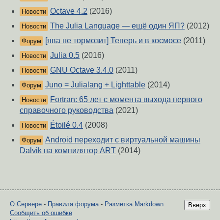
Octave 4.2
(2016)
Новости
The Julia Language — ещё один ЯП?
(2012)
Новости
[ява не тормозит] Теперь и в космосе
(2011)
Форум
Julia 0.5
(2016)
Новости
GNU Octave 3.4.0
(2011)
Новости
Juno = Julialang + Lighttable
(2014)
Форум
Fortran: 65 лет с момента выхода первого
Новости
справочного руководства
(2021)
Étoilé 0.4
(2008)
Новости
Android переходит с виртуальной машины
Форум
Dalvik на компилятор ART
(2014)
О Сервере
-
Правила форума
-
Разметка Markdown
Вверх
Сообщить об ошибке