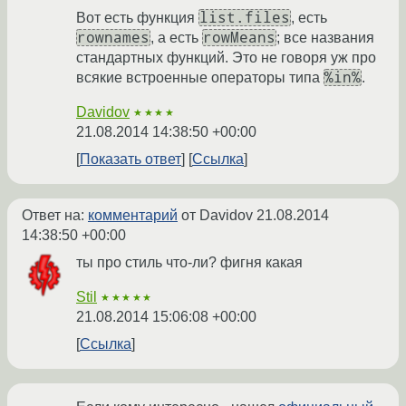
list.files
Вот есть функция
, есть
rownames
rowMeans
, а есть
; все названия
стандартных функций. Это не говоря уж про
%in%
всякие встроенные операторы типа
.
Davidov
★★★★
21.08.2014 14:38:50 +00:00
Показать ответ
Ссылка
Ответ на:
комментарий
от Davidov
21.08.2014
14:38:50 +00:00
ты про стиль что-ли? фигня какая
Stil
★★★★★
21.08.2014 15:06:08 +00:00
Ссылка