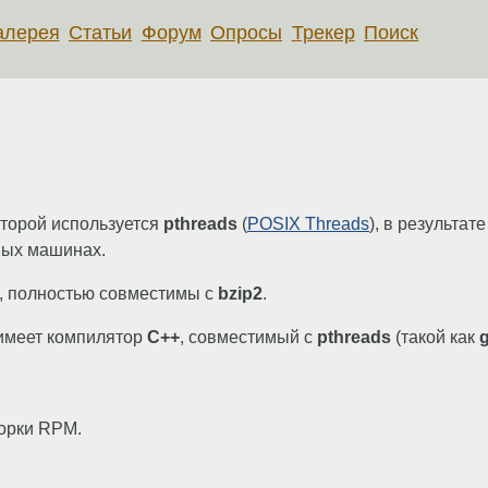
алерея
Статьи
Форум
Опросы
Трекер
Поиск
которой используется
pthreads
(
POSIX Threads
), в результа
ных машинах.
, полностью совместимы с
bzip2
.
 имеет компилятор
C++
, совместимый с
pthreads
(такой как
орки RPM.