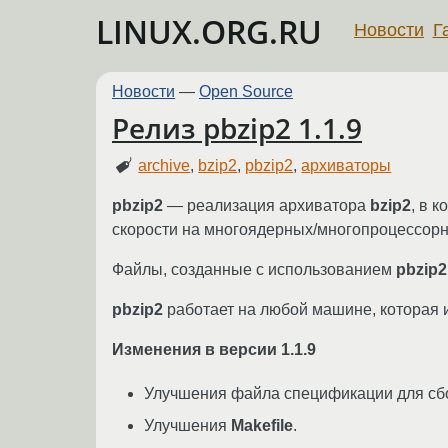
LINUX.ORG.RU
Новости
Г
Новости
—
Open Source
Релиз pbzip2 1.1.9
archive
,
bzip2
,
pbzip2
,
архиваторы
pbzip2
— реализация архиватора
bzip2
, в 
скорости на многоядерных/многопроцессор
Файлы, созданные с использованием
pbzip2
pbzip2
работает на любой машине, которая
Изменения в версии 1.1.9
Улучшения файла спецификации для сб
Улучшения
Makefile
.