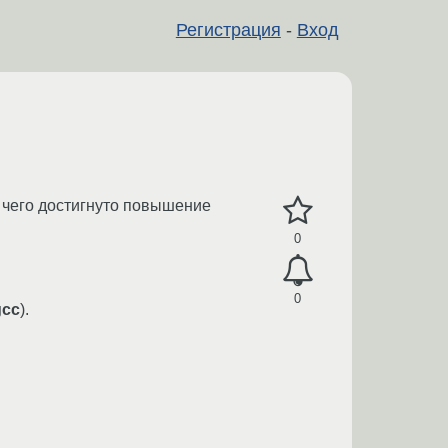
Регистрация
-
Вход
те чего достигнуто повышение
0
0
gcc
).