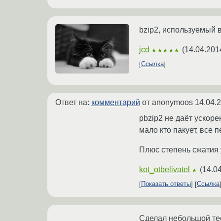
bzip2, используемый 
jcd
(
14.04.201
★★★★★
Ссылка
Ответ на:
комментарий
от anonymoos
14.04.
pbzip2 не даёт ускор
мало кто пакует, все 
Плюс степень сжатия у
kot_otbelivatel
(
14.04
★
Показать ответы
Ссылка
Сделал небольшой тес