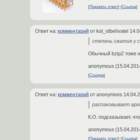
Показать ответ
Ссылка
Ответ на:
комментарий
от kot_otbelivatel
14.0
степень сжатия у с
Обычный bzip2 тоже н
anonymous
(
15.04.201
Ссылка
Ответ на:
комментарий
от anonymoos
14.04.
распаковывает арх
К.О. подсказывает, ч
anonymous
(
15.04.201
Показать ответ
Ссылка