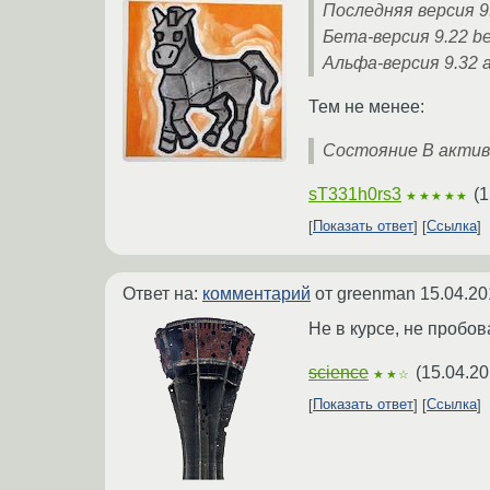
Последняя версия 9.
Бета-версия 9.22 be
Альфа-версия 9.32 a
Тем не менее:
Состояние В актив
sT331h0rs3
(
1
★★★★★
Показать ответ
Ссылка
Ответ на:
комментарий
от greenman
15.04.20
Не в курсе, не пробо
science
(
15.04.20
★★☆
Показать ответ
Ссылка