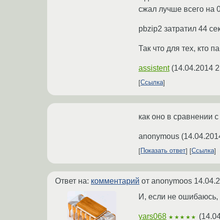
сжал лучше всего на 0
pbzip2 затратил 44 сек.
Так что для тех, кто п
assistent
(
14.04.2014 2
Ссылка
как оно в сравнении с 
anonymous
(
14.04.201
Показать ответ
Ссылка
Ответ на:
комментарий
от anonymoos
14.04.
И, если не ошибаюсь,
yars068
(
14.0
★★★★★