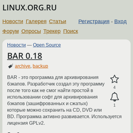
LINUX.ORG.RU
Новости
Галерея
Статьи
Регистрация
-
Вход
Форум
Опросы
Трекер
Поиск
Новости
—
Open Source
BAR 0.18
archive
,
backup
BAR - это программа для архивирования
бэкапов. Разработчик создал эту программу
4
после того как не смог найти простой в
использовании софт для архивирования
бэкапов (зашифрованных и сжатых)
1
которые можно сохранить на CD, DVD или
BD. Программа активно развивается. Используется
лицензия GPLv2.