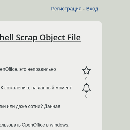
Регистрация
-
Вход
ll Scrap Object File
nOffice, это неправильно
0
т. К сожалению, на данный момент
0
тки или даже сотни? Данная
льзовать OpenOffice в windows,