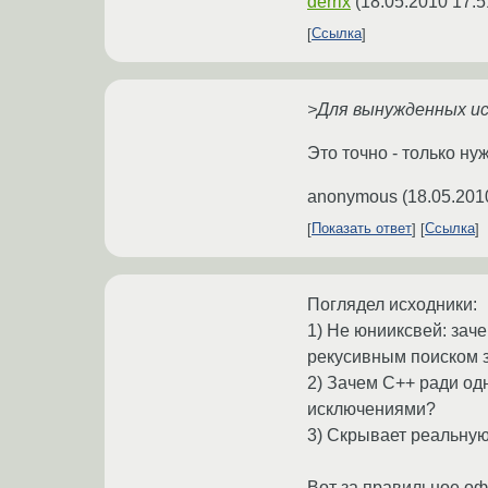
derrix
(
18.05.2010 17:5
Ссылка
>Для вынужденных ис
Это точно - только ну
anonymous
(
18.05.201
Показать ответ
Ссылка
Поглядел исходники:
1) Не юнииксвей: зач
рекусивным поиском займу
2) Зачем C++ ради одн
исключениями?
3) Скрывает реальную
Вот за правильное оф