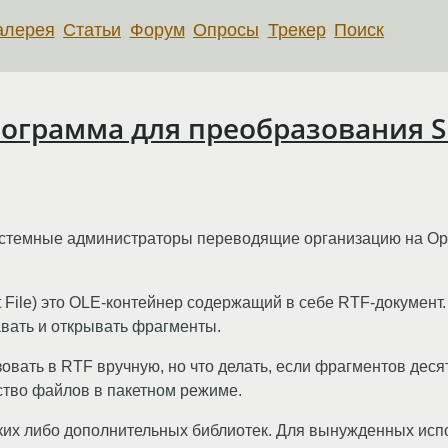
алерея
Статьи
Форум
Опросы
Трекер
Поиск
рограмма для преобразования She
системные администраторы переводящие организацию на Ope
ct File) это OLE-контейнер содержащий в себе RTF-докумен
авать и открывать фрагменты.
вать в RTF вручную, но что делать, если фрагментов деся
тво файлов в пакетном режиме.
ких либо дополнительных библиотек. Для вынужденных испо