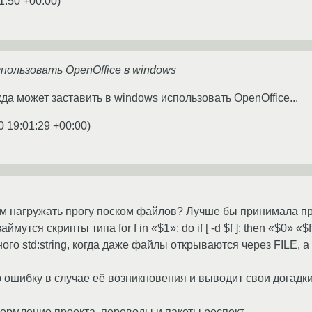
1:50 +00:00
)
пользовать OpenOffice в windows
жда может заставить в windows использовать OpenOffice...
0 19:01:29 +00:00
)
ем нагружать прогу поском файлов? Лучше бы принимала пр
тся скрипты типа for f in «$1»; do if [ -d $f ]; then «$0» «$f»;
ого std:string, когда даже файлы открываются через FILE, а 
 ошибку в случае её возникновения и выводит свои догадки
ормление проекта, переводы и пакеты респект.