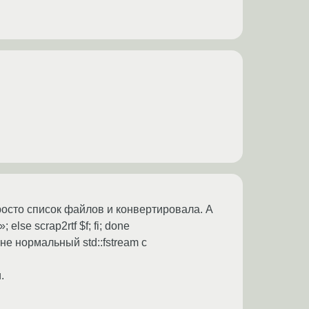
осто список файлов и конвертировала. А
 else scrap2rtf $f; fi; done
не нормальный std::fstream с
.