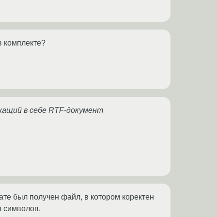
в комплекте?
ржащий в себе RTF-документ
ате был получен файл, в котором коректен
р символов.