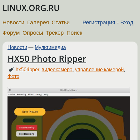
LINUX.ORG.RU
Новости
Галерея
Статьи
Регистрация
-
Вход
Форум
Опросы
Трекер
Поиск
Новости
—
Мультимедиа
HX50 Photo Ripper
hx50ripper
,
видеокамера
,
управление камерой
,
фото