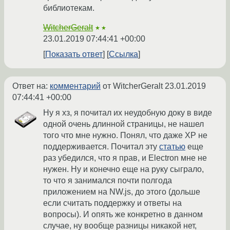
библиотекам.
WitcherGeralt
★★
23.01.2019 07:44:41 +00:00
Показать ответ
Ссылка
Ответ на:
комментарий
от WitcherGeralt
23.01.2019
07:44:41 +00:00
Ну я хз, я почитал их неудобную доку в виде
одной очень длинной страницы, не нашел
того что мне нужно. Понял, что даже XP не
поддерживается. Почитал эту
статью
еще
раз убедился, что я прав, и Electron мне не
нужен. Ну и конечно еще на руку сыграло,
то что я занимался почти полгода
приложением на NW.js, до этого (дольше
если считать поддержку и ответы на
вопросы). И опять же конкретно в данном
случае, ну вообще разницы никакой нет,