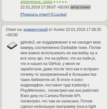
anonymous_sama
★★★★★
22.01.2019 17:39:07 +00:00
автор топика
Показать ответ
Ссылка
Ответ на:
комментарий
от Aceler
22.01.2019 17:38:35
+00:00
gphoto2, не поддерживает и не находит мою
камеру, соответвенно Darktable тоже. Потом
мне важно использовать ее как вебку, ну а
все sony api, что на python, что на node.js,
что я нашел на GitHub, у меня не
заработали, даже после того как я испраил
почему-то захоркоженный в большинства
таких библиотек url. В итоге я взял
андроидфон, поставил туда tcpdump с
PlayMemories , посмотрел как оно работает.
Взял доку по Сamera Remote API,
посмотрел, что там не написано. Потом
сделал небольшую программу (она в light