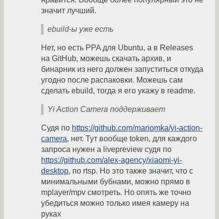
значит лучший.
ebuild-ы уже есть
Нет, но есть PPA для Ubuntu, а в Releases
на GitHub, можешь скачать архив, и
бинарник из него должен запуститься откуда
угодно после распаковки. Можешь сам
сделать ebuild, тогда я его укажу в readme.
Yi Action Camera поддерживает
Cудя по
https://github.com/mariomka/yi-action-
camera
, нет. Тут вообще token, для каждого
запроса нужен а livepreview судя по
https://github.com/alex-agency/xiaomi-yi-
desktop
, по rtsp. Но это также значит, что с
минимальными бубнами, можно прямо в
mplayer/mpv cмотреть. Но опять же точно
убедиться можно только имея камеру на
руках