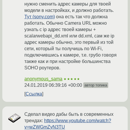
нужно сменить адрес камеры для твоей
модели в настройках, и должно работать.
Тут (sony.com)
она есть так что должна
работать. Обычно Сamera URL можно
узнать с ip aдрес твоей камеры +
scalarwebapi_dd.xml или dd.xml, сам же ip
адрес камеры обычно, это первый из той
сети, который ты получишь по Wi-Fi,
подключившись к камере, т.е. грубо говоря
также как и при настройке большинства
SOHO роутеров.
anonymous_sama
★★★★★
24.01.2019 06:39:16 +00:00
автор топика
Ссылка
Сделал видео дабы быть в современных
трендах:
https://www.youtube.com/watch?
v=wZWGmZyN3TU