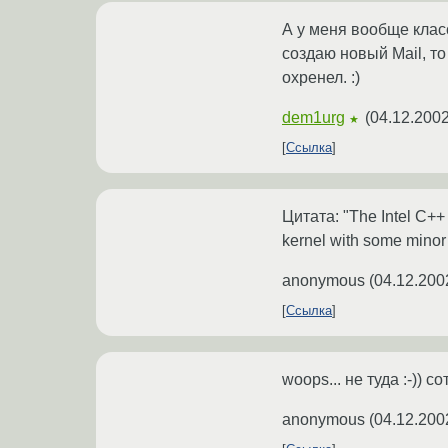
А у меня вообще класс
создаю новый Mail, то 
охренел. :)
dem1urg
(
04.12.2002
★
Ссылка
Цитата: "The Intel C++ 
kernel with some mino
anonymous
(
04.12.200
Ссылка
woops... не туда :-)) с
anonymous
(
04.12.200