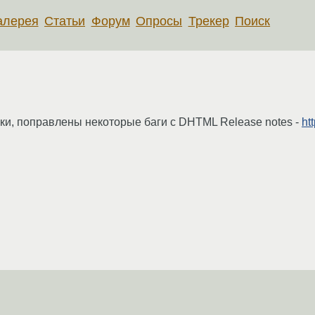
алерея
Статьи
Форум
Опросы
Трекер
Поиск
ики, поправлены некоторые баги с DHTML Release notes -
ht