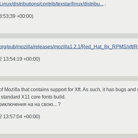
/Linux/distributions/contrib/texstar/linux/distribu...
.
3:53:39 +00:00
)
la.org/pub/mozilla/releases/mozilla1.2.1/Red_Hat_8x_RPMS/xft/R.
2 13:54:19 +00:00
)
e of Mozilla that contains support for Xft. As such, it has bugs and
e standard X11 core fonts build.
иключения на на свою... ?
2 13:57:04 +00:00
)