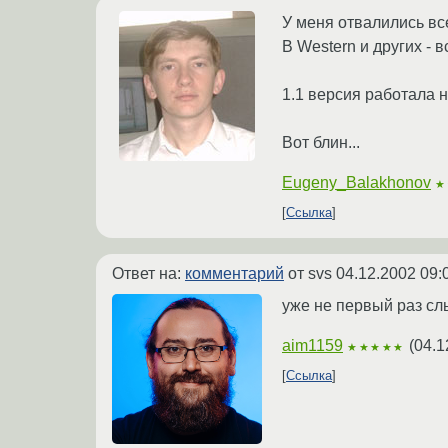
У меня отвалились все
В Western и других - 
1.1 версия работала н
Вот блин...
Eugeny_Balakhonov
★
Ссылка
Ответ на:
комментарий
от svs
04.12.2002 09:
уже не первый раз слы
aim1159
(
04.1
★★★★★
Ссылка