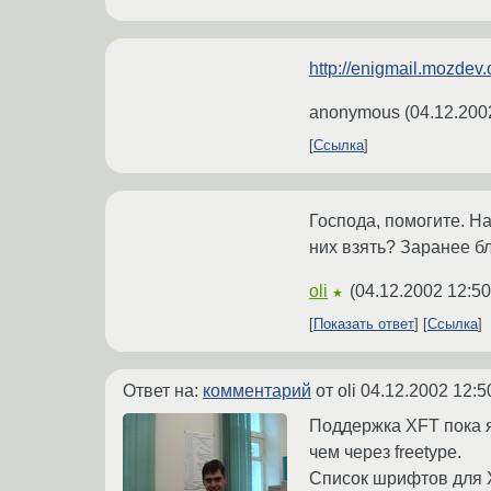
http://enigmail.mozdev.
anonymous
(
04.12.200
Ссылка
Господа, помогите. На
них взять? Заранее б
oli
(
04.12.2002 12:50
★
Показать ответ
Ссылка
Ответ на:
комментарий
от oli
04.12.2002 12:5
Поддержка XFT пока я
чем через freetype.
Список шрифтов для XF