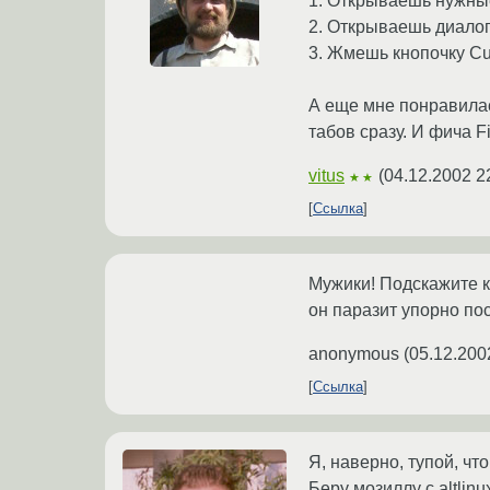
1. Открываешь нужны
2. Открываешь диалог
3. Жмешь кнопочку Cu
А еще мне понравилас
табов сразу. И фича F
vitus
(
04.12.2002 2
★★
Ссылка
Мужики! Подскажите как
он паразит упорно пос
anonymous
(
05.12.200
Ссылка
Я, наверно, тупой, что
Беру мозиллу с altlinux