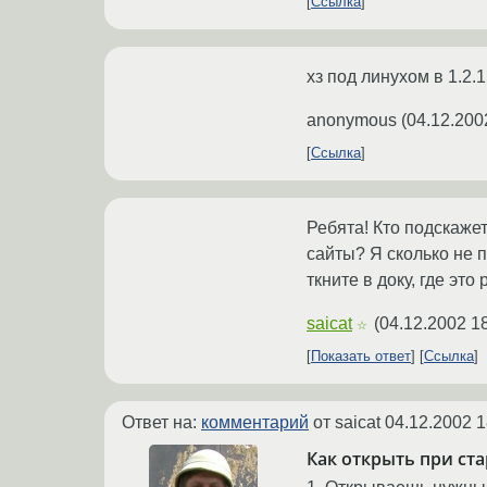
Ссылка
хз под линухом в 1.2.
anonymous
(
04.12.200
Ссылка
Ребята! Кто подскаже
сайты? Я сколько не п
ткните в доку, где эт
saicat
(
04.12.2002 1
☆
Показать ответ
Ссылка
Ответ на:
комментарий
от saicat
04.12.2002 1
Как открыть при ст