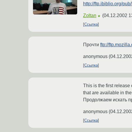
http://ftp.ibiblio.org/pub
Zoltan
(
04.12.2002 1
★
Ссылка
Прочти
ftp://ftp.mozil
anonymous
(
04.12.200
Ссылка
This is the first releas
that are available in th
Продолжаем искать пр
anonymous
(
04.12.200
Ссылка