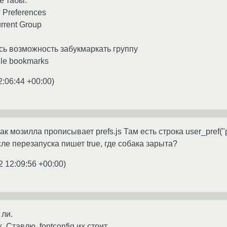
е табы.
 Preferences
rrent Group
ь возможность забукмаркать группу
ile bookmarks
2:06:44 +00:00
)
 мозилла прописывает prefs.js Там есть строка user_pref("pref
ле перезапуска пишет true, где собака зарыта?
2 12:09:56 +00:00
)
 ли.
. Ставлю. fontconfig их стоит,