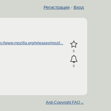
Регистрация
-
Вход
tp://www.mozilla.org/releases/mozil...
0
0
Anti-Copyright FAQ
→