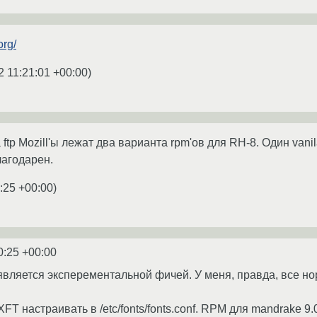
org/
2 11:21:01 +00:00
)
 ftp Mozill'ы лежат два варианта rpm'ов для RH-8. Один vanil
лагодарен.
:25 +00:00
)
0:25 +00:00
вляется эксперементальной фичей. У меня, правда, все но
T настраивать в /etc/fonts/fonts.conf. RPM для mandrake 9.