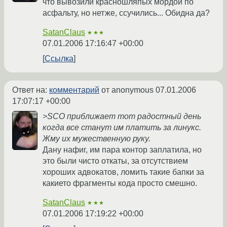
что вывозили красношляпых мордой по
асфальту, но нетже, ссучились... Обидна да?
SatanClaus
★★★
07.01.2006 17:16:47 +00:00
Ссылка
Ответ на:
комментарий
от anonymous
07.01.2006
17:07:17 +00:00
>SCO приближает тот радостный день
когда все станут им платить за линукс.
Жму их мужественную руку.
Дану нафиг, им пара контор заплатила, но
это были чисто откаты, за отсутствием
хороших адвокатов, ломить такие бапки за
какието фрагменты кода просто смешно.
SatanClaus
★★★
07.01.2006 17:19:22 +00:00