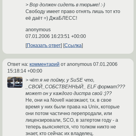
> Вор должен сидеть в тюрьме! :-)
Свободу имеет право отнять лишь тот кто
её даёт =) ДжаБЛЕСС!
anonymous
07.01.2006 16:23:51 +00:00
Показать ответ
Ссылка
Ответ на:
комментарий
от anonymous
07.01.2006
15:18:14 +00:00
> чёт я не пойму, у SuSE что,
_СВОЙ_СОБСТВЕННЫЙ_ ELF формат???
может он у каждого дистра свой :)??
Не, они на Novell наезжают, т.к. в свое
время у них были права на Unix, которые
они потом частично перепродали, или
лицензировали, SCO, в затертом году - а
теперь выясняется, что толком никто не
знает, кто сейчас их владелец.