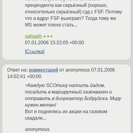
прецендента как серьёзный (хорошо,
относительно серьёзный) суд с FSF. Потому
что а вдруг FSF выиграет? Тогда тому же
MS может плохо стать...
vahvarh
★★★
07.01.2006 15:22:05 +00:00
Ссылка
Ответ на:
комментарий
от anonymous
07.01.2006
14:02:41 +00:00
>Каждую SCOтину напоить йадом,
посадить в маршрутный газенваген и
отправить в биореактор Бобруйска. Миру
нужен метан!
Вот и поднялись их акции на газовом
скадале...
anonymous