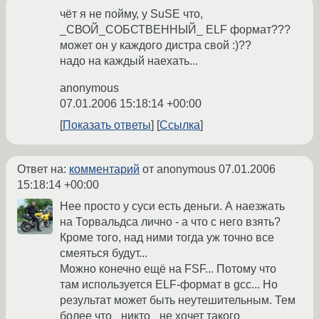
чёт я не пойму, у SuSE что,
_СВОЙ_СОБСТВЕННЫЙ_ ELF формат???
может он у каждого дистра свой :)??
надо на каждый наехать...
anonymous
07.01.2006 15:18:14 +00:00
Показать ответы
Ссылка
Ответ на:
комментарий
от anonymous
07.01.2006
15:18:14 +00:00
Нее просто у суси есть деньги. А наезжать
на Торвальдса лично - а что с него взять?
Кроме того, над ними тогда уж точно все
смеяться будут...
Можно конечно ещё на FSF... Потому что
там используется ELF-формат в gcc... Но
результат может быть неутешительным. Тем
более что _никто_ не хочет такого