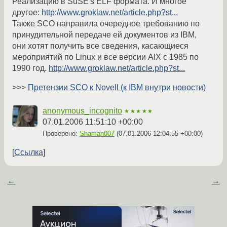
Реализацию в SuSE's ELF формата. И многое
другое:
http://www.groklaw.net/article.php?st...
Также SCO направила очередное требованию по
принудительной передаче ей документов из IBM,
они хотят получить все сведения, касающиеся
мероприятий по Linux и все версии AIX с 1985 по
1990 год.
http://www.groklaw.net/article.php?st...
>>>
Претензии SCO к Novell (к IBM внутри новости)
anonymous_incognito
★★★★★
07.01.2006 11:51:10 +00:00
Проверено:
Shaman007
(
07.01.2006 12:04:55 +00:00
)
Ссылка
←
→