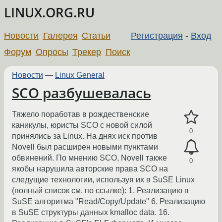
LINUX.ORG.RU
Новости
Галерея
Статьи
Регистрация
-
Вход
Форум
Опросы
Трекер
Поиск
Новости
—
Linux General
SCO разбушевалась
Тяжело поработав в рождественские
каникулы, юристы SCO с новой силой
0
принялись за Linux. На днях иск против
Novell был расширен новыми пунктами
обвинений. По мнению SCO, Novell также
0
якобы нарушила авторские права SCO на
следущие технологии, используя их в SuSE Linux
(полный список см. по ссылке): 1. Реализацию в
SuSE алгоритма "Read/Copy/Update" 6. Реализацию
в SuSE структуры данных kmalloc data. 16.