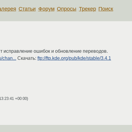
алерея
Статьи
Форум
Опросы
Трекер
Поиск
т исправление ошибок и обновление переводов.
/chan...
Скачать:
ftp://ftp.kde.org/pub/kde/stable/3.4.1
13:23:41 +00:00
)