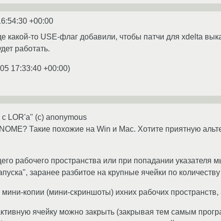
16:54:30 +00:00
е какой-то USE-флаг добавили, чтобы патчи для xdelta выка
удет работать.
05 17:33:40 +00:00
)
с LOR'а" (c) anonymous
OME? Такие похожие на Win и Mac. Хотите приятную альте
щего рабочего пространства или при попадании указателя м
апуска", заранее разбитое на крупные ячейки по количеству
х мини-копии (мини-скриншоты) ихних рабочих пространств, 
 активную ячейку можно закрыть (закрывая тем самым програ