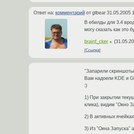
Ответ на:
комментарий
от gtbear
31.05.2005 
В ебилды для 3.4 врод
могу сказать как это б
brainf_cker
(
31.05.20
★
Ссылка
"Запарили скриншоты 
Вам надоели KDE и GN
:)
1) При закрытии теку
клика), видим "Окно З
2) В активных ячейка
3) Из "Окна Запуска"