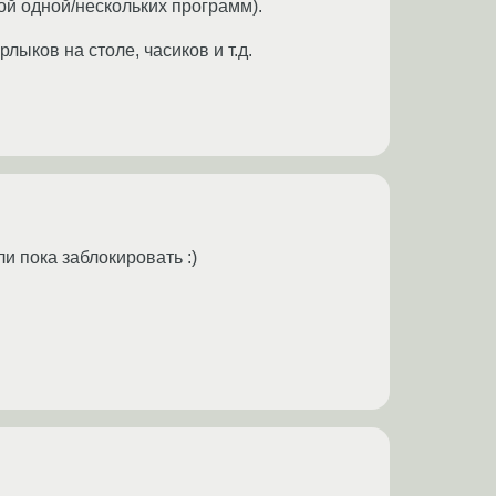
ой одной/нескольких программ).
лыков на столе, часиков и т.д.
и пока заблокировать :)