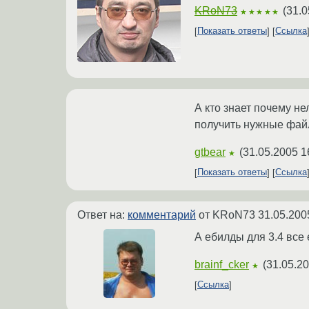
KRoN73
(
31.0
★★★★★
Показать ответы
Ссылка
А кто знает почему не
получить нужные фай
gtbear
(
31.05.2005 1
★
Показать ответы
Ссылка
Ответ на:
комментарий
от KRoN73
31.05.200
А ебилды для 3.4 все
brainf_cker
(
31.05.20
★
Ссылка