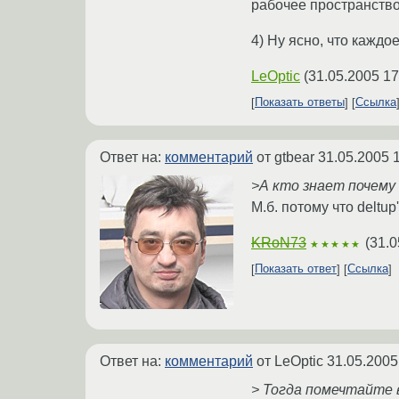
рабочее пространство
4) Ну ясно, что каждо
LeOptic
(
31.05.2005 17
Показать ответы
Ссылка
Ответ на:
комментарий
от gtbear
31.05.2005 
>А кто знает почему 
М.б. потому что deltu
KRoN73
(
31.0
★★★★★
Показать ответ
Ссылка
Ответ на:
комментарий
от LeOptic
31.05.2005
> Тогда помечтайте в