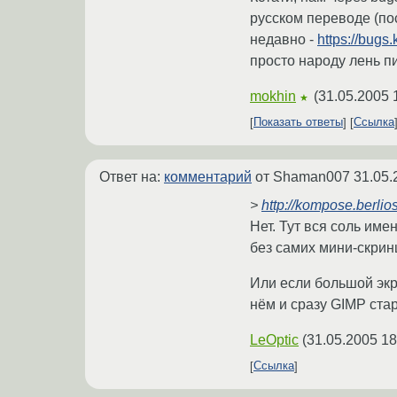
русском переводе (по
недавно -
https://bug
просто народу лень п
mokhin
(
31.05.2005 
★
Показать ответы
Ссылка
Ответ на:
комментарий
от Shaman007
31.05.
>
http://kompose.berlio
Нет. Тут вся соль име
без самих мини-скринш
Или если большой экра
нём и сразу GIMP стар
LeOptic
(
31.05.2005 18
Ссылка