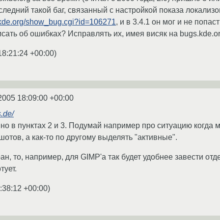
следний такой баг, связанный с настройкой показа локализ
s.kde.org/show_bug.cgi?id=106271
, и в 3.4.1 он мог и не попа
исать об ошибках? Исправлять их, имея висяк на bugs.kde.o
18:21:24 +00:00
)
2005 18:09:00 +00:00
s.de/
нно в пунктах 2 и 3. Подумай например про ситуацию когда 
отов, а как-то по другому выделять "активные".
н, то, например, для GIMP'a так будет удобнее завести от
тует.
:38:12 +00:00
)