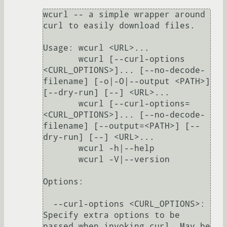
wcurl -- a simple wrapper around 
curl to easily download files.

Usage: wcurl <URL>...

       wcurl [--curl-options 
<CURL_OPTIONS>]... [--no-decode-
filename] [-o|-O|--output <PATH>] 
[--dry-run] [--] <URL>...

       wcurl [--curl-options=
<CURL_OPTIONS>]... [--no-decode-
filename] [--output=<PATH>] [--
dry-run] [--] <URL>...

       wcurl -h|--help

       wcurl -V|--version

Options:

  --curl-options <CURL_OPTIONS>: 
Specify extra options to be 
passed when invoking curl. May be
