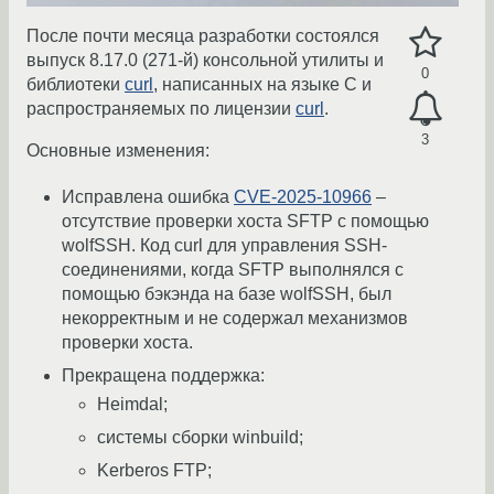
После почти месяца разработки состоялся
выпуск 8.17.0 (271-й) консольной утилиты и
0
библиотеки
curl
, написанных на языке C и
распространяемых по лицензии
curl
.
3
Основные изменения:
Исправлена ошибка
CVE-2025-10966
–
отсутствие проверки хоста SFTP с помощью
wolfSSH. Код curl для управления SSH-
соединениями, когда SFTP выполнялся с
помощью бэкэнда на базе wolfSSH, был
некорректным и не содержал механизмов
проверки хоста.
Прекращена поддержка:
Heimdal;
системы сборки winbuild;
Kerberos FTP;