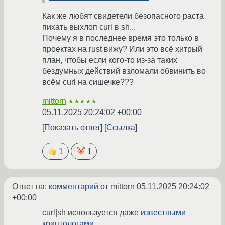
Как же любят свидетели безопасного раста
пихать выхлоп curl в sh...
Почему я в последнее время это только в
проектах на rust вижу? Или это всё хитрый
план, чтобы если кого-то из-за таких
бездумных действий взломали обвинить во
всём curl на сишечке???
mittorn
★★★★★
05.11.2025 20:24:02 +00:00
Показать ответ
Ссылка
1
1
Ответ на:
комментарий
от mittorn
05.11.2025 20:24:02
+00:00
curl|sh используется даже
известными
криптологами
.