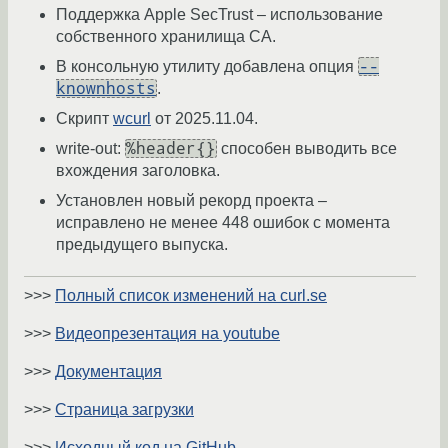
Поддержка Apple SecTrust – использование
собственного хранилища CA.
--
В консольную утилиту добавлена опция
knownhosts
.
Скрипт
wcurl
от 2025.11.04.
%header{}
write-out:
способен выводить все
вхождения заголовка.
Установлен новый рекорд проекта –
исправлено не менее 448 ошибок с момента
предыдущего выпуска.
>>>
Полный список изменений на curl.se
>>>
Видеопрезентация на youtube
>>>
Документация
>>>
Страница загрузки
>>>
Исходный код на GitHub