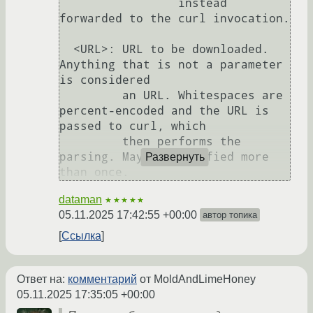
                 instead 
forwarded to the curl invocation.

  <URL>: URL to be downloaded. 
Anything that is not a parameter 
is considered

         an URL. Whitespaces are 
percent-encoded and the URL is 
passed to curl, which

         then performs the 
parsing. May be specified more 
Развернуть
dataman
★★★★★
05.11.2025 17:42:55 +00:00
автор топика
Ссылка
Ответ на:
комментарий
от MoldAndLimeHoney
05.11.2025 17:35:05 +00:00