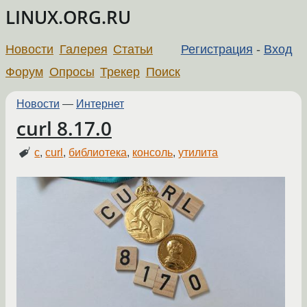
LINUX.ORG.RU
Новости
Галерея
Статьи
Регистрация
-
Вход
Форум
Опросы
Трекер
Поиск
Новости
—
Интернет
curl 8.17.0
c
,
curl
,
библиотека
,
консоль
,
утилита