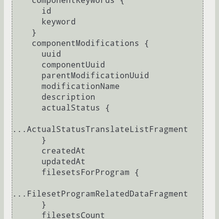
    componentKeywords 
{
      id

      keyword

}
    componentModifications 
{
      uuid

      componentUuid

      parentModificationUuid

      modificationName

      description

      actualStatus 
{
...ActualStatusTranslateListFragment

}
      createdAt

      updatedAt

      filesetsForProgram 
{
...FilesetProgramRelatedDataFragment

}
      filesetsCount
