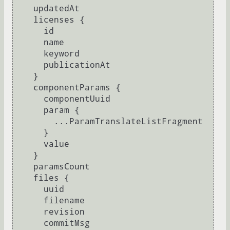
    updatedAt

    licenses 
{
      id

      name

      keyword

      publicationAt

}
    componentParams 
{
      componentUuid

      param 
{
        ...ParamTranslateListFragment

}
      value

}
    paramsCount

    files 
{
      uuid

      filename

      revision

      commitMsg
