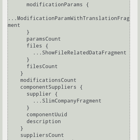
      modificationParams 
{
...ModificationParamWithTranslationFrag
ment

}
      paramsCount

      files 
{
        ...ShowFileRelatedDataFragment

}
      filesCount

}
    modificationsCount

    componentSuppliers 
{
      supplier 
{
        ...SlimCompanyFragment

}
      componentUuid

      description

}
    suppliersCount
