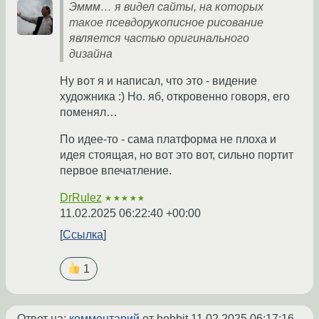
Эммм… я видел сайты, на которых
такое псевдорукописное рисование
является частью оригинального
дизайна
Ну вот я и написал, что это - видение
художника :) Но. яб, откровенно говоря, его
поменял…
По идее-то - сама платформа не плоха и
идея стоящая, но вот это вот, сильно портит
первое впечатление.
DrRulez
★★★★★
11.02.2025 06:22:40 +00:00
Ссылка
1
Ответ на:
комментарий
от hobbit
11.02.2025 06:17:16