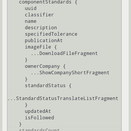
    componentStandards 
{
      uuid

      classifier

      name

      description

      specifiedTolerance

      publicationAt

      imageFile 
{
        ...DownloadFileFragment

}
      ownerCompany 
{
        ...ShowCompanyShortFragment

}
      standardStatus 
{
...StandardStatusTranslateListFragment

}
      updatedAt

      isFollowed

}
    standardsCount
