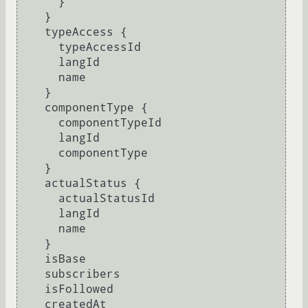
}
}
    typeAccess 
{
      typeAccessId

      langId

      name

}
    componentType 
{
      componentTypeId

      langId

      componentType

}
    actualStatus 
{
      actualStatusId

      langId

      name

}
    isBase

    subscribers

    isFollowed

    createdAt
