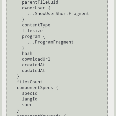
      parentFileUuid

      ownerUser 
{
        ...ShowUserShortFragment

}
      contentType

      filesize

      program 
{
        ...ProgramFragment

}
      hash

      downloadUrl

      createdAt

      updatedAt

}
    filesCount

    componentSpecs 
{
      specId

      langId

      spec

}