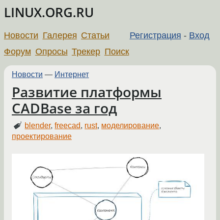
LINUX.ORG.RU
Новости
Галерея
Статьи
Регистрация
-
Вход
Форум
Опросы
Трекер
Поиск
Новости
—
Интернет
Развитие платформы
CADBase за год
blender
,
freecad
,
rust
,
моделирование
,
проектирование