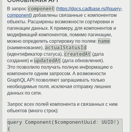
component
В запрос
(
https://docs.cadbase.rs/#query-
component
) добавлены связанные с компонентом
объекты. Расширены возможности сортировки и
пагинации данных. К примеру, для компонентов и
модификаций компонентов, помимо пагинации,
name
можно определить сортировку по полям:
actualStatusId
(наименование),
createdAt
(идентификатор статуса),
(дата
updatedAt
создания) и
(дата обновления).
Это позволило получать полную информацию о
компоненте одним запросом. А возможности
GraphQL API позволяют запрашивать только
необходимые поля, исключая отправку лишних
данных по сети.
Запрос всех полей компонента и связанных с ним
объектов (много строк):
query Component($componentUuid
:
 UUID!) 
{