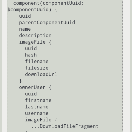
  component(componentUuid
:
$componentUuid) 
{
    uuid

    parentComponentUuid

    name

    description

    imageFile 
{
      uuid

      hash

      filename

      filesize

      downloadUrl

}
    ownerUser 
{
      uuid

      firstname

      lastname

      username

      imageFile 
{
        ...DownloadFileFragment
