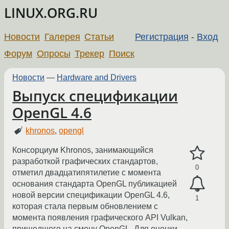
LINUX.ORG.RU
Новости
Галерея
Статьи
Регистрация
-
Вход
Форум
Опросы
Трекер
Поиск
Новости
—
Hardware and Drivers
Выпуск спецификации
OpenGL 4.6
khronos
,
opengl
Консорциум Khronos, занимающийся
разработкой графических стандартов,
0
отметил двадцатипятилетие с момента
основания стандарта OpenGL публикацией
новой версии спецификации OpenGL 4.6,
1
которая стала первым обновлением с
момента появления графического API Vulkan,
пришедшего на смену OpenGL. Для оценки