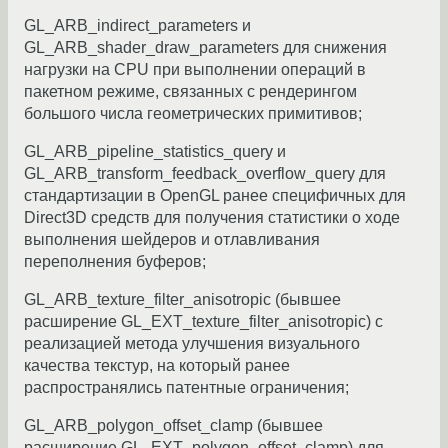
GL_ARB_indirect_parameters и
GL_ARB_shader_draw_parameters для снижения
нагрузки на CPU при выполнении операций в
пакетном режиме, связанных с рендерингом
большого числа геометрических примитивов;
GL_ARB_pipeline_statistics_query и
GL_ARB_transform_feedback_overflow_query для
стандартизации в OpenGL ранее специфичных для
Direct3D средств для получения статистики о ходе
выполнения шейдеров и отлавливания
переполнения буферов;
GL_ARB_texture_filter_anisotropic (бывшее
расширение GL_EXT_texture_filter_anisotropic) с
реализацией метода улучшения визуального
качества текстур, на который ранее
распространялись патентные ограничения;
GL_ARB_polygon_offset_clamp (бывшее
расширение GL_EXT_polygon_offset_clamp) для