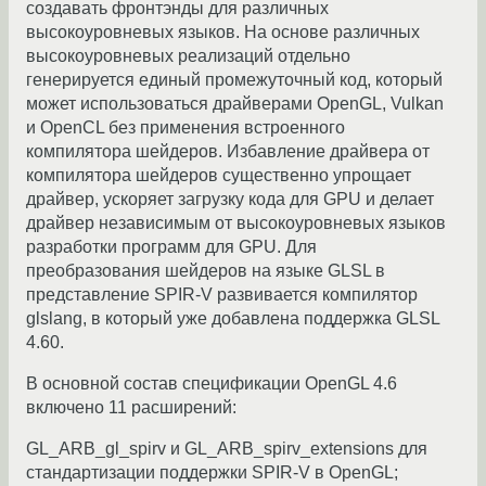
создавать фронтэнды для различных
высокоуровневых языков. На основе различных
высокоуровневых реализаций отдельно
генерируется единый промежуточный код, который
может использоваться драйверами OpenGL, Vulkan
и OpenCL без применения встроенного
компилятора шейдеров. Избавление драйвера от
компилятора шейдеров существенно упрощает
драйвер, ускоряет загрузку кода для GPU и делает
драйвер независимым от высокоуровневых языков
разработки программ для GPU. Для
преобразования шейдеров на языке GLSL в
представление SPIR-V развивается компилятор
glslang, в который уже добавлена поддержка GLSL
4.60.
В основной состав спецификации OpenGL 4.6
включено 11 расширений:
GL_ARB_gl_spirv и GL_ARB_spirv_extensions для
стандартизации поддержки SPIR-V в OpenGL;