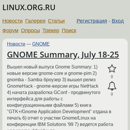
LINUX.ORG.RU
Новости
Галерея
Статьи
Регистрация
-
Вход
Форум
Опросы
Трекер
Поиск
Новости
—
GNOME
GNOME Summary, July 18-25
Вышел новый выпуск Gnome Summary: 1)
новые версии gnome-core и gnome-pim 2)
0
gnomba - Samba броузер 3) вышел релиз
GnomeHack - gnome-версии игры NetHack
4) начата разработка GConf - продвинутого
0
интерфейса для работы с
конфигурационными файлами 5) книга
"GTK+/Gnome Application Development" отдана в
печать 6) отчет о участии Gnome/Linux на
конференции IBM Solutions '99 7) ведется работа