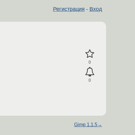
Регистрация
-
Вход
0
0
Gimp 1.1.5
→