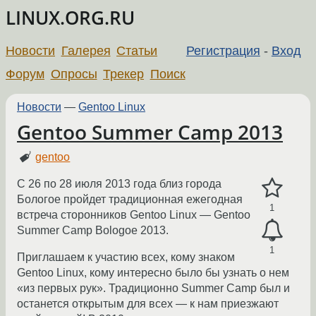
LINUX.ORG.RU
Новости
Галерея
Статьи
Регистрация
-
Вход
Форум
Опросы
Трекер
Поиск
Новости
—
Gentoo Linux
Gentoo Summer Camp 2013
gentoo
С 26 по 28 июля 2013 года близ города
Бологое пройдет традиционная ежегодная
1
встреча сторонников Gentoo Linux — Gentoo
Summer Camp Bologoe 2013.
1
Приглашаем к участию всех, кому знаком
Gentoo Linux, кому интересно было бы узнать о нем
«из первых рук». Традиционно Summer Camp был и
останется открытым для всех — к нам приезжают