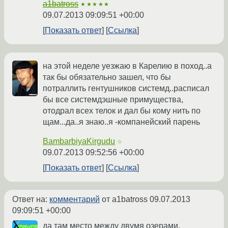
a1batross
★★★★★
09.07.2013 09:09:51 +00:00
Показать ответ
Ссылка
на этой неделе уезжаю в Карелию в поход..а
так бы обязательно зашел, что бы
потраллить гентушников системд..расписал
бы все системдэшные примущества,
отодрал всех телок и дал бы кому нить по
щам...да..я знаю..я -компанейский парень
BambarbiyaKirgudu
☆
09.07.2013 09:52:56 +00:00
Показать ответ
Ссылка
Ответ на:
комментарий
от a1batross
09.07.2013
09:09:51 +00:00
да там место между двумя озерами,