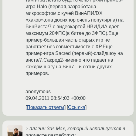
игра Halo (первая,разработана
микрософтом,с кучей ВинАПИ/DX
«хаков»,она досихпор очень популярна) на
ВинВиста/7 с видеокартой НВИДИА дает
максимум 20ФПС(в битве до 3ФПС).Еще
пример-большая часть старых игр не
работает без совместимости с XP.Еще
пример-игра Sacred (первый)-слайдшоу на
виста/7.Сакред2-именно что падает на
каждом шагу на Вин7....и сотни других
примеров.
anonymous
09.04.2011 08:54:03 +00:00
Показать ответы
Ссылка
> плагин 3ds Max, который используется в
процессе разработки