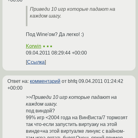
Приведи 10 игр которые падают на
каждом шагу.
Под Wine'ом? Да легко! :)
Korwin
★★★
09.04.2011 08:29:44 +00:00
Ссылка
Ответ на:
комментарий
от bhfq
09.04.2011 01:24:42
+00:00
>>Приведи 10 игр которые падают на
каждом шагу.
под виндой?
99% игр <2004 года на ВинВиста/7 тормозят
так что-если запустить виртуаку на этой
винде+на этой виртуалке линукс с вайном-
там игра летать будет.Очень яркий пример-