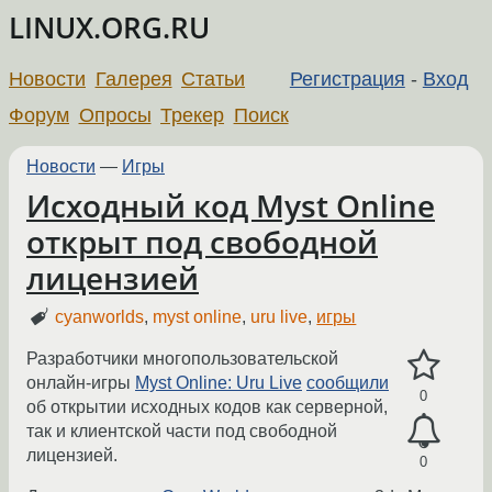
LINUX.ORG.RU
Новости
Галерея
Статьи
Регистрация
-
Вход
Форум
Опросы
Трекер
Поиск
Новости
—
Игры
Исходный код Myst Online
открыт под свободной
лицензией
cyanworlds
,
myst online
,
uru live
,
игры
Разработчики многопользовательской
онлайн-игры
Myst Online: Uru Live
сообщили
0
об открытии исходных кодов как серверной,
так и клиентской части под свободной
лицензией.
0