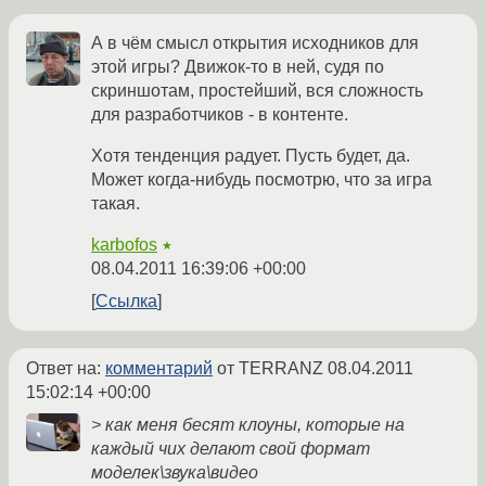
А в чём смысл открытия исходников для
этой игры? Движок-то в ней, судя по
скриншотам, простейший, вся сложность
для разработчиков - в контенте.
Хотя тенденция радует. Пусть будет, да.
Может когда-нибудь посмотрю, что за игра
такая.
karbofos
★
08.04.2011 16:39:06 +00:00
Ссылка
Ответ на:
комментарий
от TERRANZ
08.04.2011
15:02:14 +00:00
> как меня бесят клоуны, которые на
каждый чих делают свой формат
моделек\звука\видео