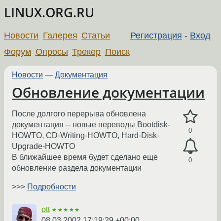
LINUX.ORG.RU
Новости
Галерея
Статьи
Регистрация
-
Вход
Форум
Опросы
Трекер
Поиск
Новости
—
Документация
Обновление документации
После долгого перерыва обновлена
документация -- новые переводы Bootdisk-
0
HOWTO, CD-Writing-HOWTO, Hard-Disk-
Upgrade-HOWTO
В ближайшее время будет сделано еще
0
обновление раздела документации
>>>
Подробности
ott
★★★★★
08.03.2002 17:19:29 +00:00