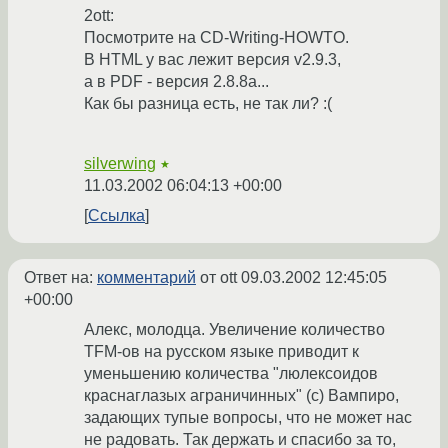
2ott:
Посмотрите на CD-Writing-HOWTO.
В HTML у вас лежит версия v2.9.3,
а в PDF - версия 2.8.8а...
Как бы разница есть, не так ли? :(
silverwing
★
11.03.2002 06:04:13 +00:00
Ссылка
Ответ на:
комментарий
от ott
09.03.2002 12:45:05
+00:00
Алекс, молодца. Увеличение количество
TFM-oв на русском языке приводит к
уменьшению количества "люлексоидов
краснаглазых аграничинных" (с) Вампиро,
задающих тупые вопросы, что не может нас
не радовать. Так держать и спасибо за то,