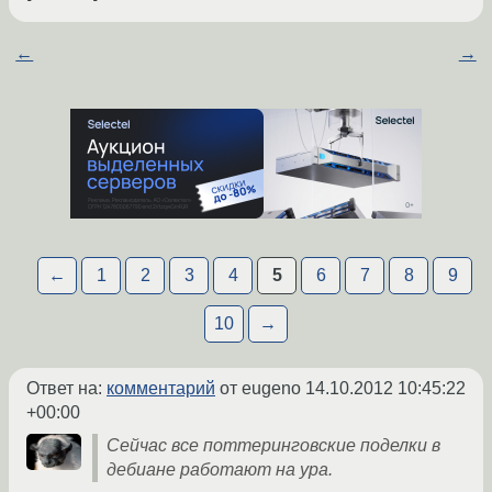
←
→
←
1
2
3
4
5
6
7
8
9
10
→
Ответ на:
комментарий
от eugeno
14.10.2012 10:45:22
+00:00
Сейчас все поттеринговские поделки в
дебиане работают на ура.