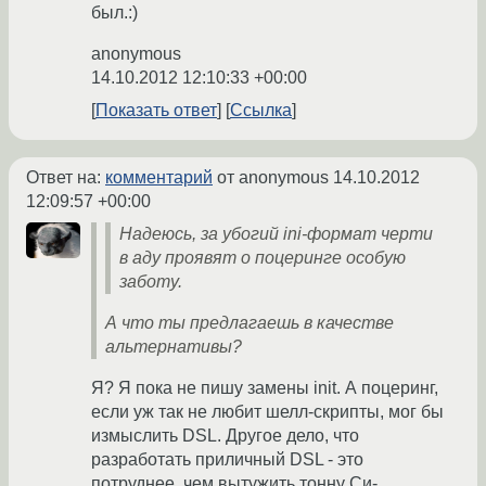
был.:)
anonymous
14.10.2012 12:10:33 +00:00
Показать ответ
Ссылка
Ответ на:
комментарий
от anonymous
14.10.2012
12:09:57 +00:00
Надеюсь, за убогий ini-формат черти
в аду проявят о поцеринге особую
заботу.
А что ты предлагаешь в качестве
альтернативы?
Я? Я пока не пишу замены init. А поцеринг,
если уж так не любит шелл-скрипты, мог бы
измыслить DSL. Другое дело, что
разработать приличный DSL - это
потруднее, чем вытужить тонну Си-