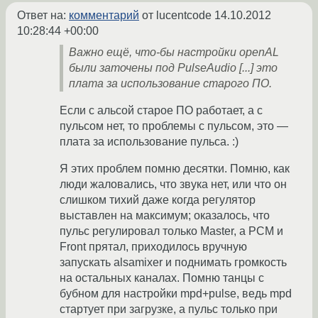
Ответ на:
комментарий
от lucentcode
14.10.2012
10:28:44 +00:00
Важно ещё, что-бы настройки openAL
были заточены под PulseAudio [...] это
плата за использование старого ПО.
Если с альсой старое ПО работает, а с
пульсом нет, то проблемы с пульсом, это —
плата за использование пульса. :)
Я этих проблем помню десятки. Помню, как
люди жаловались, что звука нет, или что он
слишком тихий даже когда регулятор
выставлен на максимум; оказалось, что
пульс регулировал только Master, а PCM и
Front прятал, приходилось вручную
запускать alsamixer и поднимать громкость
на остальных каналах. Помню танцы с
бубном для настройки mpd+pulse, ведь mpd
стартует при загрузке, а пульс только при