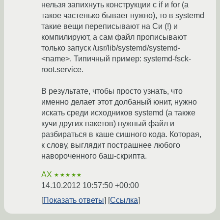
нельзя запихнуть конструкции с if и for (а
такое частенько бывает нужно), то в systemd
такие вещи переписывают на Си (!) и
компилируют, а сам файл прописывают
только запуск /usr/lib/systemd/systemd-
<name>. Типичный пример: systemd-fsck-
root.service.
В результате, чтобы просто узнать, что
именно делает этот долбаный юнит, нужно
искать среди исходников systemd (а также
кучи других пакетов) нужный файл и
разбираться в каше сишного кода. Которая,
к слову, выглядит пострашнее любого
навороченного баш-скрипта.
AX
★★★★★
14.10.2012 10:57:50 +00:00
Показать ответы
Ссылка