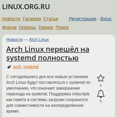
LINUX.ORG.RU
Новости
Галерея
Статьи
Регистрация
-
Вход
Форум
Опросы
Трекер
Поиск
Новости
—
Arch Linux
Arch Linux перешёл на
systemd полностью
arch
,
systemd
С сегодняшнего дня все новые установки
Arch Linux будут поставляться с systemd по
0
умолчанию, что означает завершение
перехода на systemd. Поддержка initscripts
как пакета и системы загрузки сохранится
5
для совместимости на неопределённое
время.