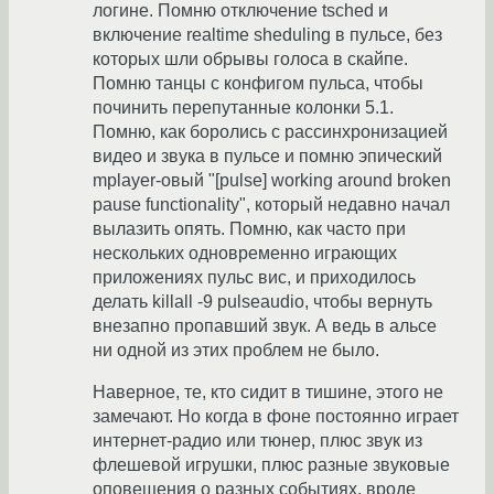
логине. Помню отключение tsched и
включение realtime sheduling в пульсе, без
которых шли обрывы голоса в скайпе.
Помню танцы с конфигом пульса, чтобы
починить перепутанные колонки 5.1.
Помню, как боролись с рассинхронизацией
видео и звука в пульсе и помню эпический
mplayer-овый "[pulse] working around broken
pause functionality", который недавно начал
вылазить опять. Помню, как часто при
нескольких одновременно играющих
приложениях пульс вис, и приходилось
делать killall -9 pulseaudio, чтобы вернуть
внезапно пропавший звук. А ведь в альсе
ни одной из этих проблем не было.
Наверное, те, кто сидит в тишине, этого не
замечают. Но когда в фоне постоянно играет
интернет-радио или тюнер, плюс звук из
флешевой игрушки, плюс разные звуковые
оповещения о разных событиях, вроде