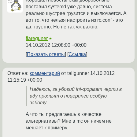
поставил systemd уже давно, система
реально шустрее грузится и выключается. А
вот то, что нельзя настроить из rc.conf - это
да, грустно. Но не так уж важно.
flareguner
★
14.10.2012 12:08:00 +00:00
Показать ответы
Ссылка
Ответ на:
комментарий
от tailgunner
14.10.2012
11:15:19 +00:00
Надеюсь, за убогий ini-формат черти в
аду проявят о поцеринге особую
заботу.
А что ты предлагаешь в качестве
альтернативы? Мне в mc он ничем не
мешает к примеру.