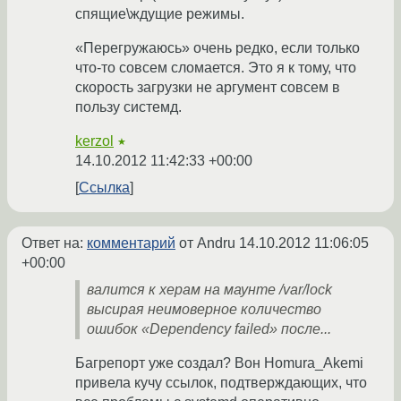
спящие\ждущие режимы.
«Перегружаюсь» очень редко, если только
что-то совсем сломается. Это я к тому, что
скорость загрузки не аргумент совсем в
пользу системд.
kerzol
★
14.10.2012 11:42:33 +00:00
Ссылка
Ответ на:
комментарий
от Andru
14.10.2012 11:06:05
+00:00
валится к херам на маунте /var/lock
высирая неимоверное количество
ошибок «Dependency failed» после...
Багрепорт уже создал? Вон Homura_Akemi
привела кучу ссылок, подтверждающих, что