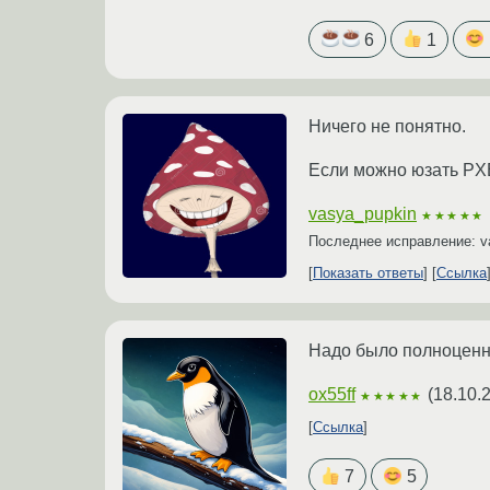
6
1
Ничего не понятно.
Если можно юзать PXE
vasya_pupkin
★★★★★
Последнее исправление: v
Показать ответы
Ссылка
Надо было полноценно
ox55ff
(
18.10.
★★★★★
Ссылка
7
5