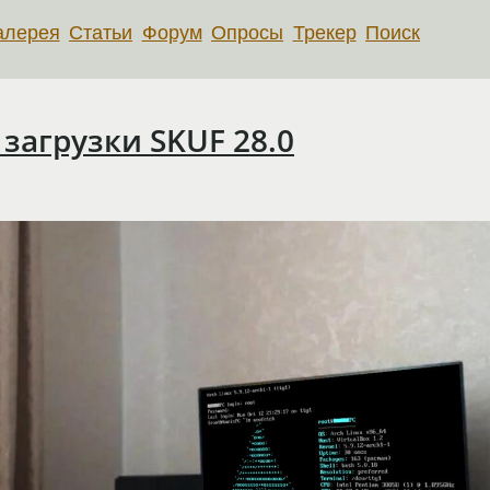
алерея
Статьи
Форум
Опросы
Трекер
Поиск
загрузки SKUF 28.0