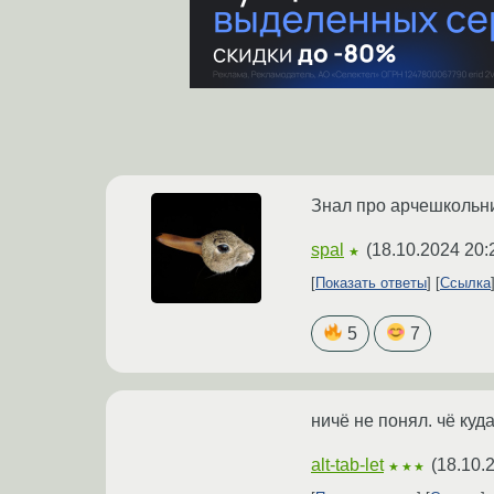
Знал про арчешкольни
spal
(
18.10.2024 20:
★
Показать ответы
Ссылка
5
7
ничё не понял. чё куд
alt-tab-let
(
18.10.
★★★