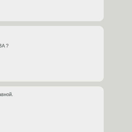
BA ?
авной.