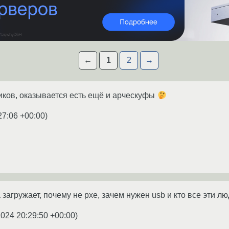
←
1
2
→
ков, оказывается есть ещё и арческуфы
27:06 +00:00
)
а загружает, почему не pxe, зачем нужен usb и кто все эти л
2024 20:29:50 +00:00
)