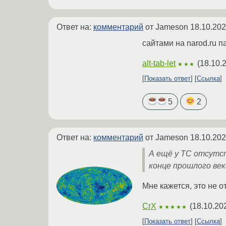
Ответ на:
комментарий
от Jameson
18.10.202
сайтами на narod.ru па
alt-tab-let
(
18.10.
★★★
Показать ответ
Ссылка
5
2
Ответ на:
комментарий
от Jameson
18.10.202
А ещё у ТС отсутс
конце прошлого ве
Мне кажется, это не о
CrX
(
18.10.20
★★★★★
Показать ответ
Ссылка