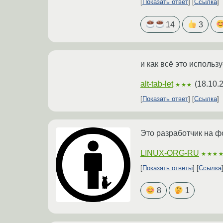
Показать ответ
Ссылка
14
3
и как всё это использ
alt-tab-let
(
18.10.
★★★
Показать ответ
Ссылка
Это разработчик на ф
LINUX-ORG-RU
★★★
Показать ответы
Ссылка
8
1