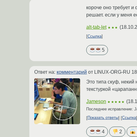
короче оно требует и 
решает. если у меня е
alt-tab-let
(
18.10.
★★★
Ссылка
5
Ответ на:
комментарий
от LINUX-ORG-RU
18
Это типа скуф, некий
текстуркой «царапанн
Jameson
(
18.
★★★★★
Последнее исправление: 
Показать ответы
Ссылка
4
2