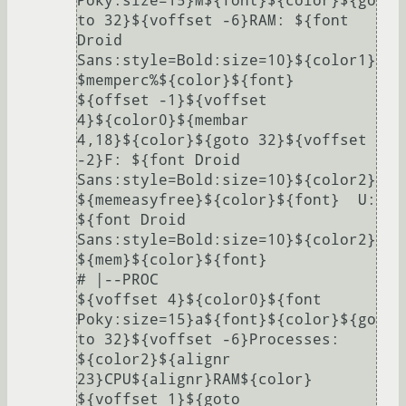
Poky:size=15}M${font}${color}${go
to 32}${voffset -6}RAM: ${font 
Droid 
Sans:style=Bold:size=10}${color1}
$memperc%${color}${font}

${offset -1}${voffset 
4}${color0}${membar 
4,18}${color}${goto 32}${voffset 
-2}F: ${font Droid 
Sans:style=Bold:size=10}${color2}
${memeasyfree}${color}${font}  U: 
${font Droid 
Sans:style=Bold:size=10}${color2}
${mem}${color}${font}

# |--PROC

${voffset 4}${color0}${font 
Poky:size=15}a${font}${color}${go
to 32}${voffset -6}Processes: 
${color2}${alignr 
23}CPU${alignr}RAM${color}

${voffset 1}${goto 