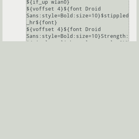
${if_up wlan0}

${voffset 4}${font Droid 
Sans:style=Bold:size=10}$stippled
_hr${font}

${voffset 4}${font Droid 
Sans:style=Bold:size=10}Strength: 
${wireless_link_qual_perc wlan0}% 
$alignr Essid: 
$alignr${wireless_essid wlan0}

DlS: ${downspeed wlan0} $alignr 
Total: ${totaldown wlan0}

UlS: ${upspeed wlan0} $alignr 
Total: ${totalup wlan0}

${else}${if_up ppp0}

${voffset 4}${font Droid 
Sans:style=Bold:size=10}$stippled
_hr${font}

${font Droid 
Sans:style=Bold:size=10}DlS: 
${downspeed ppp0} $alignr Total: 
${totaldown ppp0}
