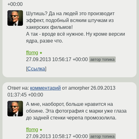
+00:00
Шутишь? Да на людей это производит
эффект, подобный всяким штучкам из
хакерских фильмов!
А так - вроде всё нужное. Ну кроме версии
ядра, разве что.
ffomg
★
27.09.2013 10:56:17 +00:00
автор топика
Ссылка
Ответ на:
комментарий
от amorpher
26.09.2013
01:37:45 +00:00
А мне, наоборот, больше нравится на
обоине. Эта фотография с марки уже глаза
до задней стенки черепа промозолила.
ffomg
★
27.09.2013 10:58:17 +00:00
автор топика