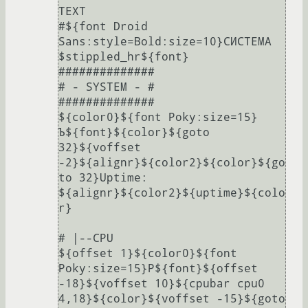
TEXT

#${font Droid 
Sans:style=Bold:size=10}СИСТЕМА 
$stippled_hr${font}

##############

# - SYSTEM - #

##############

${color0}${font Poky:size=15}
Ъ${font}${color}${goto 
32}${voffset 
-2}${alignr}${color2}${color}${go
to 32}Uptime: 
${alignr}${color2}${uptime}${colo
r}

# |--CPU

${offset 1}${color0}${font 
Poky:size=15}P${font}${offset 
-18}${voffset 10}${cpubar cpu0 
4,18}${color}${voffset -15}${goto 