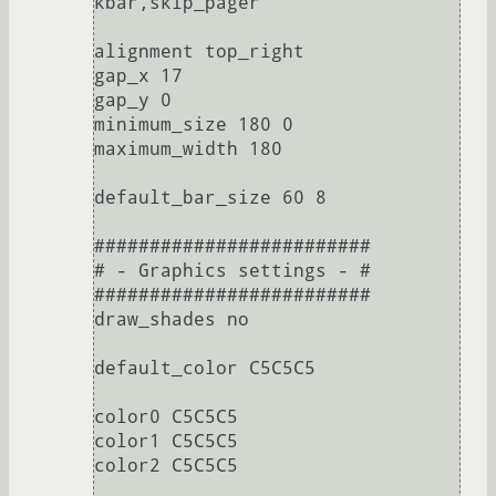
kbar,skip_pager

alignment top_right

gap_x 17

gap_y 0

minimum_size 180 0

maximum_width 180

default_bar_size 60 8

#########################

# - Graphics settings - #

#########################

draw_shades no

default_color C5C5C5

color0 C5C5C5

color1 C5C5C5

color2 C5C5C5
