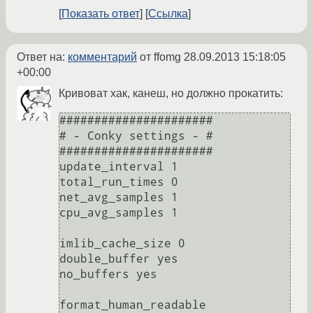
Показать ответ
Ссылка
Ответ на:
комментарий
от ffomg
28.09.2013 15:18:05
+00:00
Кривоват хак, канеш, но должно прокатить:
######################

# - Conky settings - #

######################

update_interval 1

total_run_times 0

net_avg_samples 1

cpu_avg_samples 1

imlib_cache_size 0

double_buffer yes

no_buffers yes

format_human_readable
