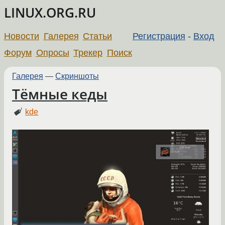
LINUX.ORG.RU
Новости
Галерея
Статьи
Регистрация
-
Вход
Форум
Опросы
Трекер
Поиск
Галерея
—
Скриншоты
Тёмные кеды
kde