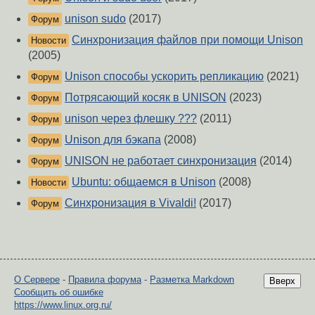
unison sudo
(2017)
Форум
Синхронизация файлов при помощи Unison
Новости
(2005)
Unison способы ускорить репликацию
(2021)
Форум
Потрясающий косяк в UNISON
(2023)
Форум
unison через флешку ???
(2011)
Форум
Unison для бэкапа
(2008)
Форум
UNISON не работает синхронизация
(2014)
Форум
Ubuntu: общаемся в Unison
(2008)
Новости
Синхронизация в Vivaldi!
(2017)
Форум
О Сервере
-
Правила форума
-
Разметка Markdown
Вверх
Сообщить об ошибке
https://www.linux.org.ru/