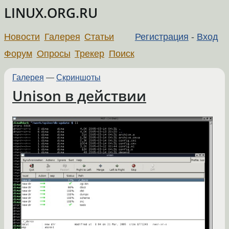
LINUX.ORG.RU
Новости
Галерея
Статьи
Регистрация
-
Вход
Форум
Опросы
Трекер
Поиск
Галерея
—
Скриншоты
Unison в действии