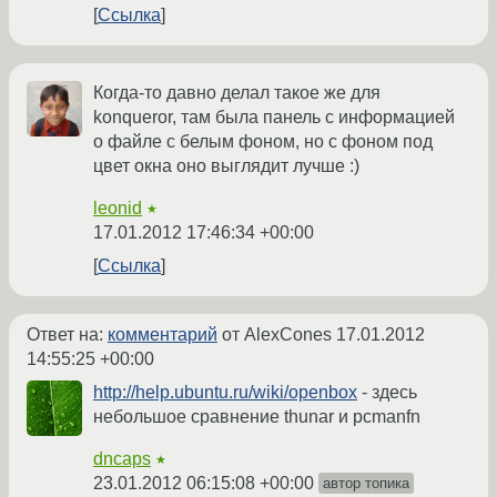
Ссылка
Когда-то давно делал такое же для
konqueror, там была панель с информацией
о файле с белым фоном, но с фоном под
цвет окна оно выглядит лучше :)
leonid
★
17.01.2012 17:46:34 +00:00
Ссылка
Ответ на:
комментарий
от AlexCones
17.01.2012
14:55:25 +00:00
http://help.ubuntu.ru/wiki/openbox
- здесь
небольшое сравнение thunar и pcmanfn
dncaps
★
23.01.2012 06:15:08 +00:00
автор топика