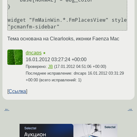
}

widget "FmMainWin.*.FmPlacesView" style 
Тема основана на Clearlooks, иконки Faenza Mac
dncaps
★
16.01.2012 03:27:24 +00:00
Проверено:
JB
(
17.01.2012 04:51:06 +00:00
)
Последнее исправление: dncaps
16.01.2012 03:31:29
+00:00
(всего исправлений: 1)
Ссылка
←
→