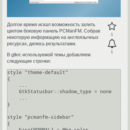
Долгое время искал возможность залить
цветом боковую панель PCManFM. Собрав
1
некоторую информацию на англоязычных
ресурсах, делюсь результатами.
1
В gtkrc используемой темы добавляем
следующие строчки:
style "theme-default"

{

    ...

    GtkStatusbar::shadow_type = none

    ...

}

style "pcmanfm-sidebar"

{

    base[NORMAL] = @bg_color
