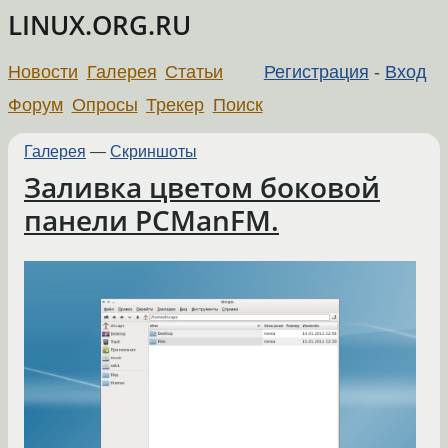
LINUX.ORG.RU
Новости
Галерея
Статьи
Регистрация
-
Вход
Форум
Опросы
Трекер
Поиск
Галерея
—
Скриншоты
Заливка цветом боковой
панели PCManFM.