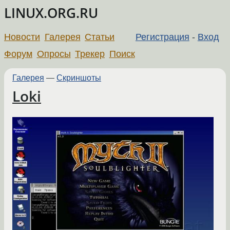
LINUX.ORG.RU
Новости
Галерея
Статьи
Регистрация
-
Вход
Форум
Опросы
Трекер
Поиск
Галерея
—
Скриншоты
Loki