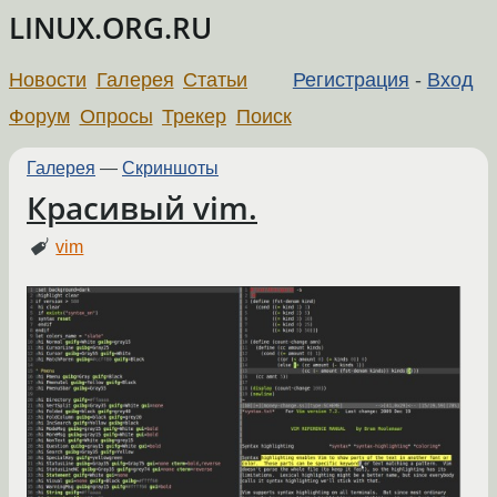
LINUX.ORG.RU
Новости
Галерея
Статьи
Регистрация
-
Вход
Форум
Опросы
Трекер
Поиск
Галерея
—
Скриншоты
Красивый vim.
vim