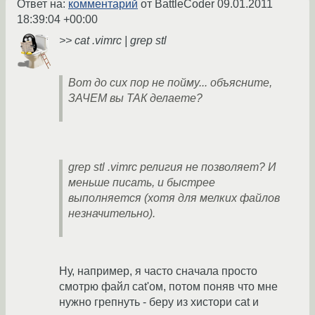
Ответ на:
комментарий
от BattleCoder
09.01.2011
18:39:04 +00:00
>> cat .vimrc | grep stl
Вот до сих пор не пойму... объясните,
ЗАЧЕМ вы ТАК делаете?
grep stl .vimrc религия не позволяет? И
меньше писать, и быстрее
выполняется (хотя для мелких файлов
незначительно).
Ну, например, я часто сначала просто
смотрю файл cat'ом, потом поняв что мне
нужно грепнуть - беру из хистори cat и