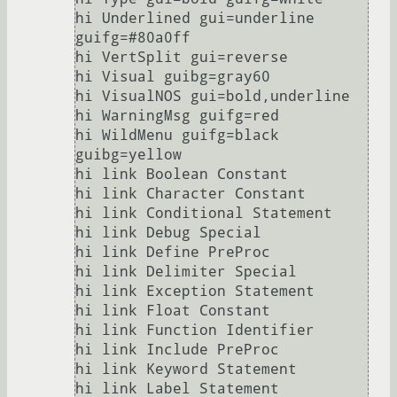
hi Underlined gui=underline 
guifg=#80a0ff

hi VertSplit gui=reverse

hi Visual guibg=gray60

hi VisualNOS gui=bold,underline

hi WarningMsg guifg=red

hi WildMenu guifg=black 
guibg=yellow

hi link Boolean Constant

hi link Character Constant

hi link Conditional Statement

hi link Debug Special

hi link Define PreProc

hi link Delimiter Special

hi link Exception Statement

hi link Float Constant

hi link Function Identifier

hi link Include PreProc

hi link Keyword Statement

hi link Label Statement
