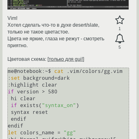
Vim!
Хотел сделать что-то в духе desert/slate,
1
только не такое цветастое.
Цвета не яркие, глаза не режут - смотреть
приятно.
5
Цветовая схема: [
только для gui!
]
me@notebook:~$ 
cat
 .vim/colors/gg.vim 

:
set
 background=dark

if
 version > 580

 hi clear

if
 exists(
"syntax_on"
)

 syntax reset

 endif

let
 colors_name = 
"gg"