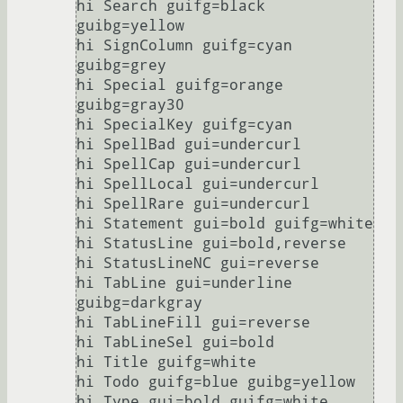
hi Search guifg=black 
guibg=yellow

hi SignColumn guifg=cyan 
guibg=grey

hi Special guifg=orange 
guibg=gray30

hi SpecialKey guifg=cyan

hi SpellBad gui=undercurl

hi SpellCap gui=undercurl

hi SpellLocal gui=undercurl

hi SpellRare gui=undercurl

hi Statement gui=bold guifg=white

hi StatusLine gui=bold,reverse

hi StatusLineNC gui=reverse

hi TabLine gui=underline 
guibg=darkgray

hi TabLineFill gui=reverse

hi TabLineSel gui=bold

hi Title guifg=white

hi Todo guifg=blue guibg=yellow

hi Type gui=bold guifg=white
