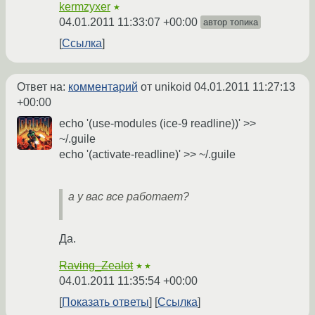
kermzyxer
★
04.01.2011 11:33:07 +00:00
автор топика
Ссылка
Ответ на:
комментарий
от unikoid
04.01.2011 11:27:13
+00:00
echo '(use-modules (ice-9 readline))' >>
~/.guile
echo '(activate-readline)' >> ~/.guile
а у вас все работает?
Да.
Raving_Zealot
★★
04.01.2011 11:35:54 +00:00
Показать ответы
Ссылка