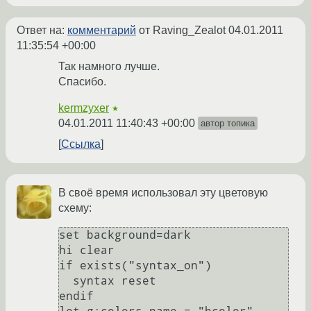
Ответ на:
комментарий
от Raving_Zealot
04.01.2011
11:35:54 +00:00
Так намного лучше.
Спасибо.
kermzyxer
★
04.01.2011 11:40:43 +00:00
автор топика
Ссылка
В своё время использовал эту цветовую
схему:
set background=dark

hi clear

if exists("syntax_on")

  syntax reset

endif
