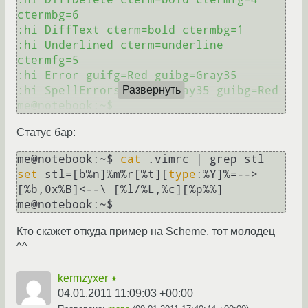
ctermbg=6

:hi DiffText cterm=bold ctermbg=1

:hi Underlined cterm=underline 
ctermfg=5

:hi Error guifg=Red guibg=Gray35

:hi SpellErrors guifg=Gray35 guibg=Red

Развернуть
Статус бар:
me@notebook:~$ 
cat
set
 stl=[b%n]%m%r[%t][
type
:%Y]%=-->
[%b,0x%B]<--\ [%l/%L,%c][%p%%]

Кто скажет откуда пример на Scheme, тот молодец
^^
kermzyxer
★
04.01.2011 11:09:03 +00:00