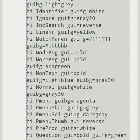
guibg=lightgrey

hi Identifier guifg=white

hi Ignore guifg=gray20

hi IncSearch gui=reverse

hi LineNr guifg=yellow

hi MatchParen guifg=#111111 
guibg=#bbbbbb

hi ModeMsg gui=bold

hi MoreMsg gui=bold 
guifg=seagreen

hi NonText gui=bold 
guifg=lightblue guibg=gray30

hi Normal guifg=white 
guibg=gray30

hi Pmenu guibg=magenta

hi PmenuSbar guibg=grey

hi PmenuSel guibg=darkgray

hi PmenuThumb gui=reverse

hi PreProc guifg=white

hi Question gui=bold guifg=green
