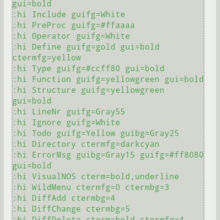
gui=bold

:hi Include guifg=White

:hi PreProc guifg=#ffaaaa

:hi Operator guifg=White

:hi Define guifg=gold gui=bold 
ctermfg=yellow

:hi Type guifg=#ccff80 gui=bold

:hi Function guifg=yellowgreen gui=bold

:hi Structure guifg=yellowgreen 
gui=bold

:hi LineNr guifg=Gray55

:hi Ignore guifg=White

:hi Todo guifg=Yellow guibg=Gray25

:hi Directory ctermfg=darkcyan

:hi ErrorMsg guibg=Gray15 guifg=#ff8080 
gui=bold

:hi VisualNOS cterm=bold,underline

:hi WildMenu ctermfg=0 ctermbg=3

:hi DiffAdd ctermbg=4

:hi DiffChange ctermbg=5

:hi DiffDelete cterm=bold ctermfg=4 