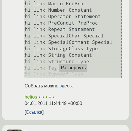
hi link Macro PreProc

hi link Number Constant

hi link Operator Statement

hi link PreCondit PreProc

hi link Repeat Statement

hi link SpecialChar Special

hi link SpecialComment Special

hi link StorageClass Type

hi link String Constant

hi link Structure Type

hi link Tag Special

Развернуть
Собрать можно
здесь
.
helios
★★★★★
04.01.2011 11:44:49 +00:00
Ссылка