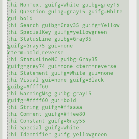
:hi NonText guifg=White guibg=grey15

:hi Question guibg=gray15 guifg=White 
gui=bold

:hi Search guibg=Gray35 guifg=Yellow

:hi SpecialKey guifg=yellowgreen

:hi StatusLine guibg=Gray35 
guifg=Gray75 gui=none 
cterm=bold,reverse

:hi StatusLineNC guibg=Gray35 
guifg=grey74 gui=none cterm=reverse

:hi Statement guifg=White gui=none

:hi Visual gui=none guifg=Black 
guibg=#ffff60

:hi WarningMsg guibg=gray15 
guifg=#ffff60 gui=bold

:hi String guifg=#ffaaaa

:hi Comment guifg=#ffee80

:hi Constant guifg=Gray55

:hi Special guifg=White

:hi Identifier guifg=yellowgreen  