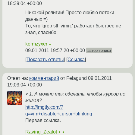
18:39:04 +00:00
Никакой религии! Просто люблю потоки
данных =)
То, что 'grep stl .vimrc' работает быстрее не
знал, cпасибо.
kermzyxer
★
09.01.2011 19:57:20 +00:00
автор топика
Показать ответы
Ссылка
Ответ на:
комментарий
от Felagund
09.01.2011
19:03:04 +00:00
> 1. А можно так сделать, чтобы курсор не
мигал?
http://lmgtfy.com/?
q=vim+disable+cursor+blinking
Первая ссылка.
Raving_Zealot
★★