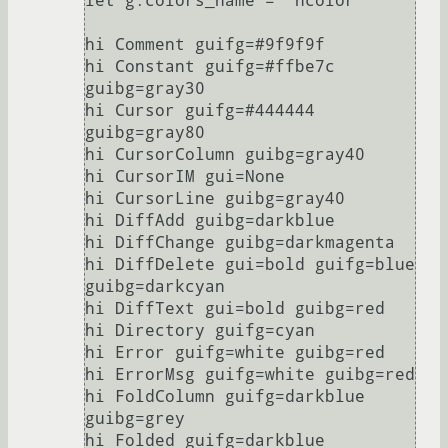
let g:colors_name = "hcolor"

hi Comment guifg=#9f9f9f

hi Constant guifg=#ffbe7c 
guibg=gray30

hi Cursor guifg=#444444 
guibg=gray80

hi CursorColumn guibg=gray40

hi CursorIM gui=None

hi CursorLine guibg=gray40

hi DiffAdd guibg=darkblue

hi DiffChange guibg=darkmagenta

hi DiffDelete gui=bold guifg=blue 
guibg=darkcyan

hi DiffText gui=bold guibg=red

hi Directory guifg=cyan

hi Error guifg=white guibg=red

hi ErrorMsg guifg=white guibg=red

hi FoldColumn guifg=darkblue 
guibg=grey

hi Folded guifg=darkblue 