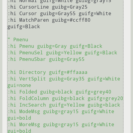
:hi Normal guifg=White guibg=gray15

:hi CursorLine guibg=Gray25

:hi Cursor guibg=Gray55 guifg=White

:hi MatchParen guibg=#ccff80 
guifg=Black

" Pmenu

:hi Pmenu guibg=Gray guifg=Black

:hi PmenuSel guibg=Yellow guifg=Black

:hi PmenuSbar guibg=Gray55

:hi Directory guifg=#ffaaaa

:hi VertSplit guibg=Gray35 guifg=White 
gui=none

:hi Folded guibg=black guifg=grey40

:hi FoldColumn guibg=black guifg=grey20

:hi IncSearch guifg=Yellow guibg=black

:hi ModeMsg guibg=gray15 guifg=White 
gui=bold

:hi MoreMsg guibg=gray15 guifg=White 
gui=bold
