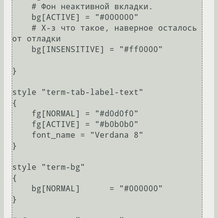
    # Фон неактивной вкладки.

    bg[ACTIVE] = "#000000"

    # Х-з что такое, наверное осталось 
от отладки

    bg[INSENSITIVE] = "#ff0000"

}

style "term-tab-label-text"

{

    fg[NORMAL] = "#d0d0f0"

    fg[ACTIVE] = "#b0b0b0"

    font_name = "Verdana 8"

}

style "term-bg"

{

    bg[NORMAL]      = "#000000"

}
