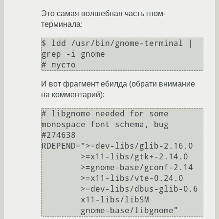
Это самая волшебная часть гном-
терминала:
$ ldd /usr/bin/gnome-terminal | 
grep -i gnome

# пусто
И вот фрагмент ебилда (обрати внимание
на комментарий):
# libgnome needed for some 
monospace font schema, bug 
#274638

RDEPEND=">=dev-libs/glib-2.16.0

        >=x11-libs/gtk+-2.14.0

        >=gnome-base/gconf-2.14

        >=x11-libs/vte-0.24.0

        >=dev-libs/dbus-glib-0.6

        x11-libs/libSM

        gnome-base/libgnome"