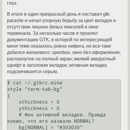
глаз.
В итоге в один прекрасный день я поставил gtk-
parasite и начал упорную борьбу за цвет вкладок и
отсутствие лишних белых пикселей в окне
терминала. За несколько часов я проклял
документацию GTK, в которой по интересующей
меня теме оказалось ровно нифига, но все-таки
добился желаемого: openbox, окно без оформления,
распахнутое на полный экран; мелкий аккуратный
шрифт в заголовке вкладок; активная вкладка
подсвечивается серым.
$ cat ~/.gtkrc.mine

style "term-tab-bg"

{

    xthickness = 0

    ythickness = 0

    # Фон активной вкладки. Правда 
клево, что его назвали NORMAL?

    bg[NORMAL] = "#303030"
