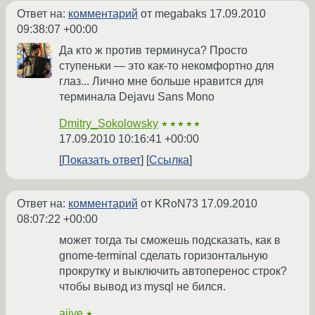
Ответ на:
комментарий
от megabaks
17.09.2010
09:38:07 +00:00
Да кто ж против терминуса? Просто
ступеньки — это как-то некомфортно для
глаз... Лично мне больше нравится для
терминала Dejavu Sans Mono
Dmitry_Sokolowsky
★★★★★
17.09.2010 10:16:41 +00:00
Показать ответ
Ссылка
Ответ на:
комментарий
от KRoN73
17.09.2010
08:07:22 +00:00
может тогда ты сможешь подсказать, как в
gnome-terminal сделать горизонтальную
прокрутку и выключить автоперенос строк?
чтобы вывод из mysql не бился.
aiive
★