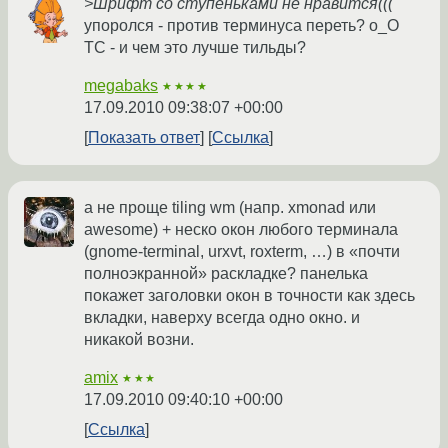
>Шрифт со ступеньками не нравится(((
упоролся - против терминуса переть? о_О
ТС - и чем это лучше тильды?
megabaks
★★★★
17.09.2010 09:38:07 +00:00
Показать ответ
Ссылка
а не проще tiling wm (напр. xmonad или
awesome) + неско окон любого терминала
(gnome-terminal, urxvt, roxterm, …) в «почти
полноэкранной» раскладке? панелька
покажет заголовки окон в точности как здесь
вкладки, наверху всегда одно окно. и
никакой возни.
amix
★★★
17.09.2010 09:40:10 +00:00
Ссылка