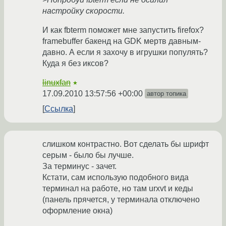
настройку скорости.
И как fbterm поможет мне запустить firefox?
framebuffer бакенд на GDK мертв давным-
давно. А если я захочу в игрушки популять?
Куда я без иксов?
linuxfan
★
17.09.2010 13:57:56 +00:00
автор топика
Ссылка
слишком контрастно. Вот сделать бы шрифт
серым - было бы лучше.
За терминус - зачет.
Кстати, сам использую подобного вида
терминал на работе, но там urxvt и кеды
(панель прячется, у терминала отключено
оформление окна)