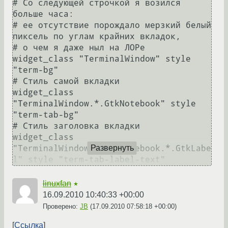
# Со следующей строчкой я возился 
больше часа:

# ее отсутствие порождало мерзкий белый 
пиксель по углам крайних вкладок,

# о чем я даже ныл на ЛОРе

widget_class "TerminalWindow" style 
"term-bg"

# Стиль самой вкладки

widget_class 
"TerminalWindow.*.GtkNotebook" style 
"term-tab-bg"

# Стиль заголовка вкладки

widget_class 
"TerminalWindow.*.GtkNotebook.*.GtkLabe
Развернуть
linuxfan
★
16.09.2010 10:40:33 +00:00
Проверено:
JB
(
17.09.2010 07:58:18 +00:00
)
Ссылка