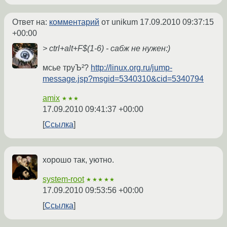
Ответ на:
комментарий
от unikum
17.09.2010 09:37:15
+00:00
> ctrl+alt+F$(1-6) - сабж не нужен:)
мсье труЪ²?
http://linux.org.ru/jump-
message.jsp?msgid=5340310&cid=5340794
amix
★★★
17.09.2010 09:41:37 +00:00
Ссылка
хорошо так, уютно.
system-root
★★★★★
17.09.2010 09:53:56 +00:00
Ссылка