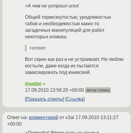
>А чем не устроил urxvt
Общей тормознутостью, уродливостью
табов и необходимостью каких-то
загадочных манипуляций для работ
некоторых клавиш.
+screen
Вот скрин как раз и не устраивает. Не люблю
костыли, даже когда их пытаются
замаскировать под юниксвей.
linuxfan
★
17.09.2010 13:56:20 +00:00
автор топика
Показать ответы
Ссылка
Ответ на:
комментарий
от x3al
17.09.2010 13:11:27
+00:00
>Попробуй fbterm если не осилил