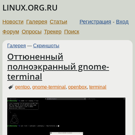
LINUX.ORG.RU
Новости
Галерея
Статьи
Регистрация
-
Вход
Форум
Опросы
Трекер
Поиск
Галерея
—
Скриншоты
Оттюненный
полноэкранный gnome-
terminal
gentoo
,
gnome-terminal
,
openbox
,
terminal