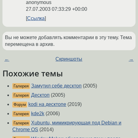
anonymous
27.07.2003 07:33:29 +00:00
Ссылка
Вы не можете добавлять комментарии в эту тему. Тема
перемещена в архив.
←
Скриншоты
→
Похожие темы
Замутил себе десктоп
(2005)
Галерея
Десктоп
(2005)
Галерея
kodi на десктопе
(2019)
Форум
kde2k
(2006)
Галерея
Xubuntu, мимикрирующая под Debian и
Галерея
Chrome OS
(2014)