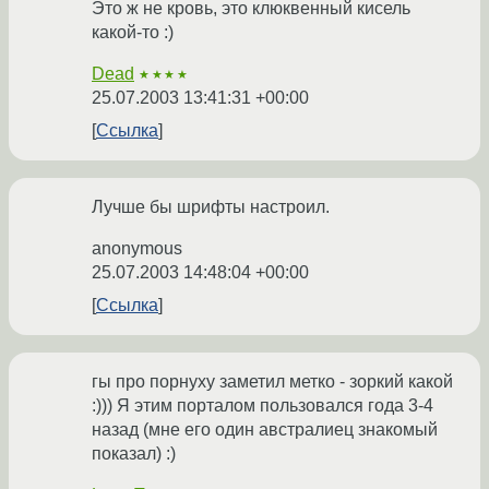
Это ж не кровь, это клюквенный кисель
какой-то :)
Dead
★★★★
25.07.2003 13:41:31 +00:00
Ссылка
Лучше бы шрифты настроил.
anonymous
25.07.2003 14:48:04 +00:00
Ссылка
гы про порнуху заметил метко - зоркий какой
:))) Я этим порталом пользовался года 3-4
назад (мне его один австралиец знакомый
показал) :)