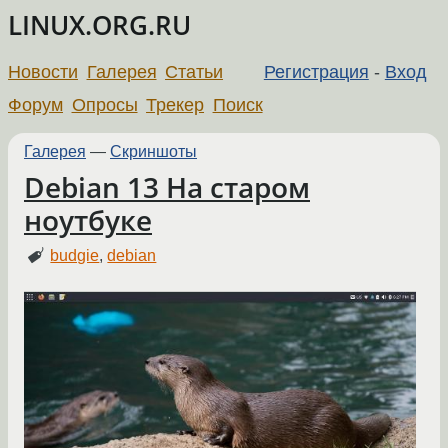
LINUX.ORG.RU
Новости
Галерея
Статьи
Регистрация
-
Вход
Форум
Опросы
Трекер
Поиск
Галерея
—
Скриншоты
Debian 13 На старом
ноутбуке
budgie
,
debian