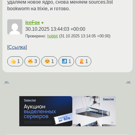
удаляем новое ядро, снова меняем sources.list
bookworm на trixie, и готово.
IceFox
★
30.10.2025 13:44:03 +00:00
Проверено:
hobbit
(
31.10.2025 13:14:05 +00:00
)
Ссылка
1
3
1
1
1
←
→