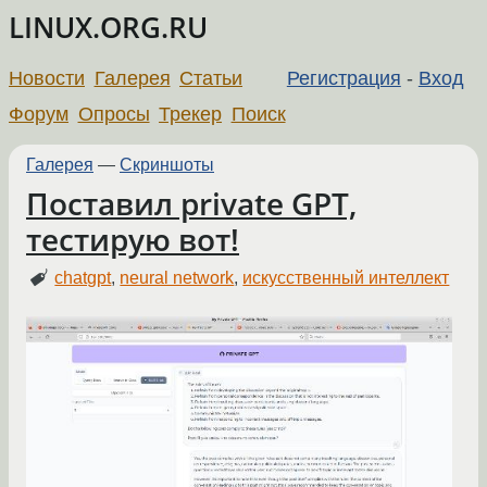
LINUX.ORG.RU
Новости
Галерея
Статьи
Регистрация
-
Вход
Форум
Опросы
Трекер
Поиск
Галерея
—
Скриншоты
Поставил private GPT,
тестирую вот!
chatgpt
,
neural network
,
искусственный интеллект