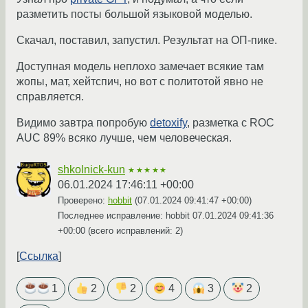
разметить посты большой языковой моделью.
Скачал, поставил, запустил. Результат на ОП-пике.
Доступная модель неплохо замечает всякие там
жопы, мат, хейтспич, но вот с политотой явно не
справляется.
Видимо завтра попробую
detoxify
, разметка с ROC
AUC 89% всяко лучше, чем человеческая.
shkolnick-kun
★★★★★
06.01.2024 17:46:11 +00:00
Проверено:
hobbit
(
07.01.2024 09:41:47 +00:00
)
Последнее исправление: hobbit
07.01.2024 09:41:36
+00:00
(всего исправлений: 2)
Ссылка
1
2
2
4
3
2