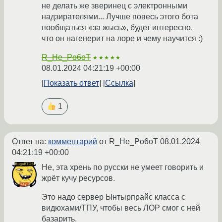
не делать же зверинец с электронными
надзирателями... Лучше повесь этого бота
пообщаться «за жысь», будет интересно,
что он нагенерит на лоре и чему научится :)
R_He_Po6oT
★★★★★
08.01.2024 04:21:19 +00:00
Показать ответ
Ссылка
1
Ответ на:
комментарий
от R_He_Po6oT
08.01.2024
04:21:19 +00:00
Не, эта хрень по русски не умеет говорить и
жрёт кучу ресурсов.
Это надо сервер Ынтырпрайс класса с
видюхами/ТПУ, чтобы весь ЛОР смог с ней
базарить.