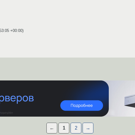
53:05 +00:00
)
←
1
2
→