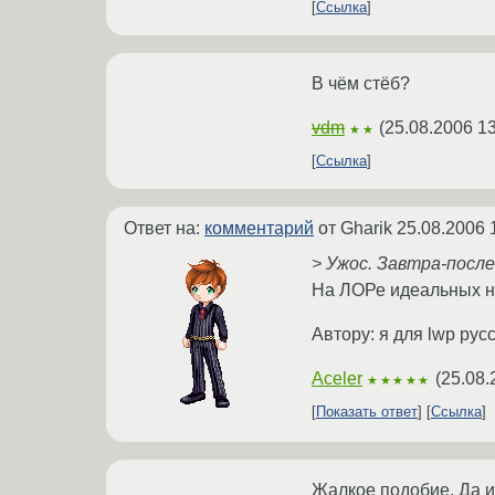
Ссылка
В чём стёб?
vdm
(
25.08.2006 13
★★
Ссылка
Ответ на:
комментарий
от Gharik
25.08.2006 
> Ужос. Завтра-посл
На ЛОРе идеальных н
Автору: я для lwp рус
Aceler
(
25.08.
★★★★★
Показать ответ
Ссылка
Жалкое подобие. Да и