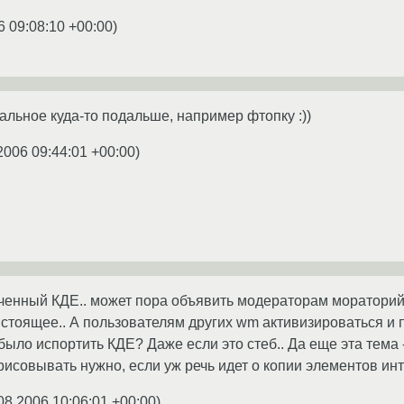
6 09:08:10 +00:00
)
тальное куда-то подальше, например фтопку :))
2006 09:44:01 +00:00
)
ченный КДЕ.. может пора объявить модераторам мораторий
 стоящее.. А пользователям других wm активизироваться и 
 было испортить КДЕ? Даже если это стеб.. Да еще эта тема 
исовывать нужно, если уж речь идет о копии элементов ин
08.2006 10:06:01 +00:00
)