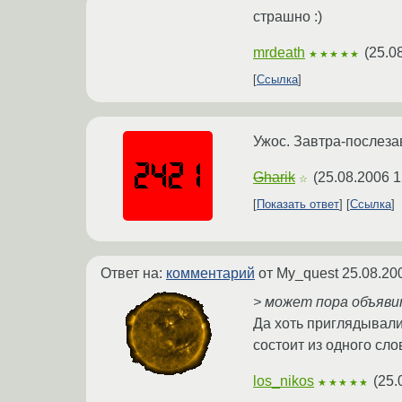
страшно :)
mrdeath
(
25.0
★★★★★
Ссылка
Ужос. Завтра-послеза
Gharik
(
25.08.2006 1
☆
Показать ответ
Ссылка
Ответ на:
комментарий
от My_quest
25.08.20
> может пора объяви
Да хоть приглядывали
состоит из одного сло
los_nikos
(
25.
★★★★★