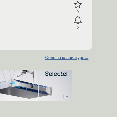
0
0
Соло на клавиатуре
→