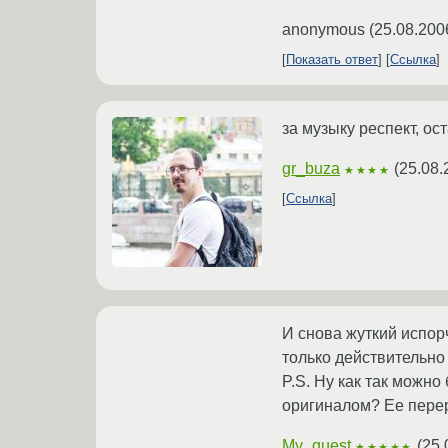
anonymous
(
25.08.200
Показать ответ
Ссылка
за музыку респект, ос
gr_buza
(
25.08.
★★★★
Ссылка
И снова жуткий испор
только действительно
P.S. Ну как так можно
оригиналом? Ее перер
My_quest
(
25.
★★★★★