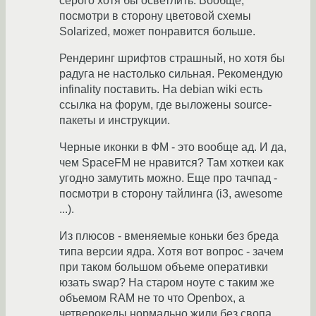
серого хотя бы осветлить. Вообще,
посмотри в сторону цветовой схемы
Solarized, может понравится больше.
Рендеринг шрифтов страшный, но хотя бы
радуга не настолько сильная. Рекомендую
infinality поставить. На debian wiki есть
ссылка на форум, где выложены source-
пакеты и инструкции.
Черные иконки в ФМ - это вообще ад. И да,
чем SpaceFM не нравится? Там хоткеи как
угодно замутить можно. Еще про тачпад -
посмотри в сторону тайлинга (i3, awesome
...).
Из плюсов - вменяемые коньки без бреда
типа версии ядра. Хотя вот вопрос - зачем
при таком большом объеме оперативки
юзать swap? На старом ноуте с таким же
объемом RAM не то что Openbox, а
четверокеды нормально жили без свопа.