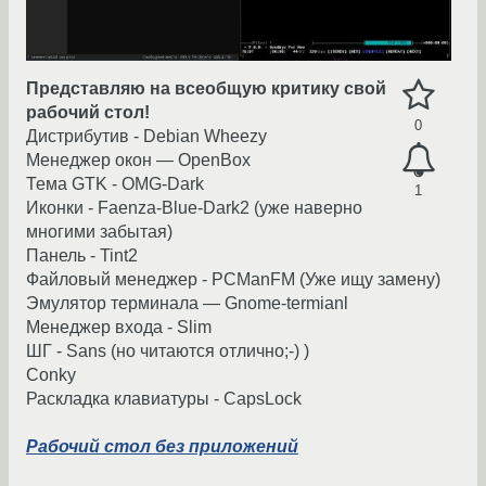
Представляю на всеобщую критику свой
рабочий стол!
0
Дистрибутив - Debian Wheezy
Менеджер окон — OpenBox
Тема GTK - OMG-Dark
1
Иконки - Faenza-Blue-Dark2 (уже наверно
многими забытая)
Панель - Tint2
Файловый менеджер - PCManFM (Уже ищу замену)
Эмулятор терминала — Gnome-termianl
Mенеджер входа - Slim
ШГ - Sans (но читаются отлично;-) )
Conky
Раскладка клавиатуры - CapsLock
Рабочий стол без приложений