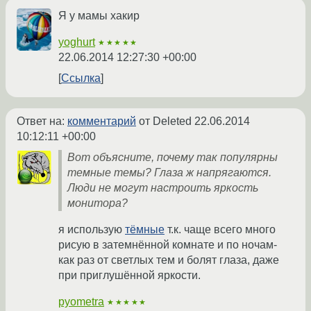
Я у мамы хакир
yoghurt
★★★★★
22.06.2014 12:27:30 +00:00
Ссылка
Ответ на:
комментарий
от Deleted
22.06.2014
10:12:11 +00:00
Вот объясните, почему так популярны
темные темы? Глаза ж напрягаются.
Люди не могут настроить яркость
монитора?
я использую
тёмные
т.к. чаще всего много
рисую в затемнённой комнате и по ночам-
как раз от светлых тем и болят глаза, даже
при приглушённой яркости.
pyometra
★★★★★