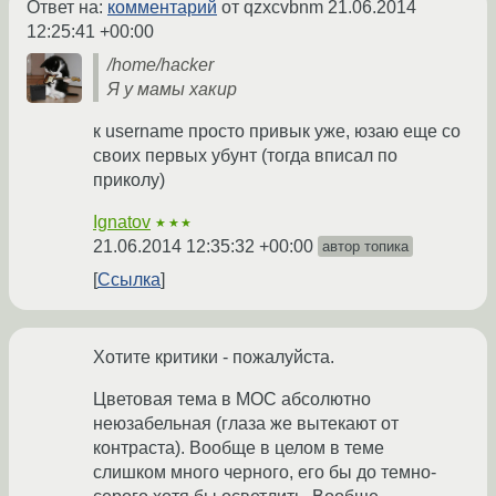
Ответ на:
комментарий
от qzxcvbnm
21.06.2014
12:25:41 +00:00
/home/hacker
Я у мамы хакир
к username просто привык уже, юзаю еще со
своих первых убунт (тогда вписал по
приколу)
Ignatov
★★★
21.06.2014 12:35:32 +00:00
автор топика
Ссылка
Хотите критики - пожалуйста.
Цветовая тема в MOC абсолютно
неюзабельная (глаза же вытекают от
контраста). Вообще в целом в теме
слишком много черного, его бы до темно-