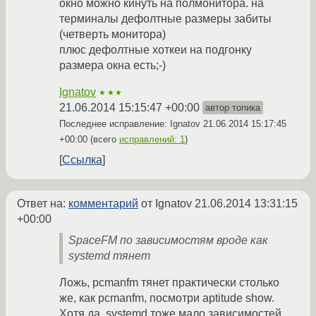
окно можно кинуть на полмонитора. на
терминалы дефолтные размеры забиты
(четверть монитора)
плюс дефолтные хоткеи на подгонку
размера окна есть;-)
Ignatov
★★★
21.06.2014 15:15:47 +00:00
автор топика
Последнее исправление: Ignatov
21.06.2014 15:17:45
+00:00
(всего
исправлений: 1
)
Ссылка
Ответ на:
комментарий
от Ignatov
21.06.2014 13:31:15
+00:00
SpaceFM по зависимостям вроде как
systemd тянет
Ложь, pcmanfm тянет практически столько
же, как pcmanfm, посмотри aptitude show.
Хотя да, systemd тоже мало зависимостей