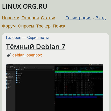
LINUX.ORG.RU
Новости
Галерея
Статьи
Регистрация
-
Вход
Форум
Опросы
Трекер
Поиск
Галерея
—
Скриншоты
Тёмный Debian 7
debian
,
openbox