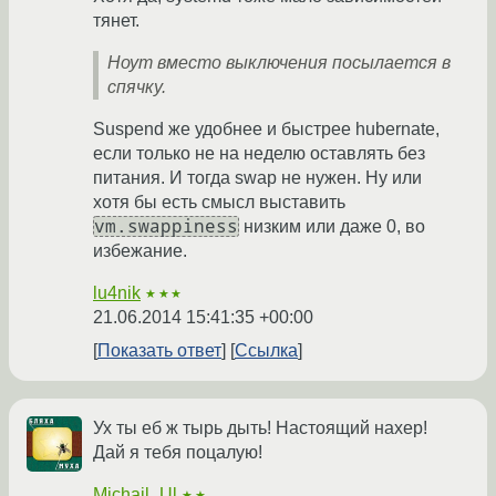
тянет.
Ноут вместо выключения посылается в
спячку.
Suspend же удобнее и быстрее hubernate,
если только не на неделю оставлять без
питания. И тогда swap не нужен. Ну или
хотя бы есть смысл выставить
vm.swappiness
низким или даже 0, во
избежание.
lu4nik
★★★
21.06.2014 15:41:35 +00:00
Показать ответ
Ссылка
Ух ты еб ж тырь дыть! Настоящий нахер!
Дай я тебя поцалую!
Michail_Ul
★★