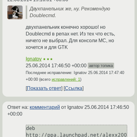
Двухпанельник же, ну. Рекомендую
Doublecmd.
двухпанельник конечно хорошо! но
Doublecmd в репах нет. Из тех что есть,
ничего не выбрал. Для консоли MC, но
хочется и для GTK
Ignatov
★★★
25.06.2014 17:46:50 +00:00
автор топика
Последнее исправление: Ignatov
25.06.2014 17:47:40
+00:00
(всего
исправлений: 1
)
Показать ответ
Ссылка
Ответ на:
комментарий
от Ignatov
25.06.2014 17:46:50
+00:00
deb 
http://ppa.launchpad.net/alexx200