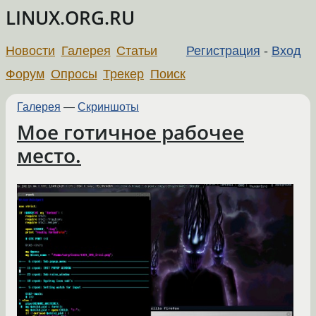
LINUX.ORG.RU
Новости
Галерея
Статьи
Регистрация
-
Вход
Форум
Опросы
Трекер
Поиск
Галерея
—
Скриншоты
Мое готичное рабочее
место.