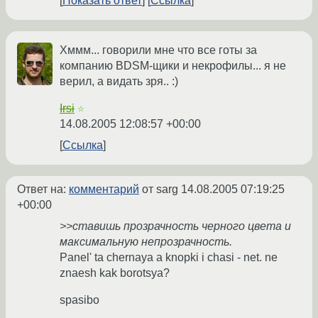
Показать ответ
Ссылка
Хммм... говорили мне что все готы за
компанию BDSM-щики и некрофилы... я не
верил, а видать зря.. :)
Irsi
☆
14.08.2005 12:08:57 +00:00
Ссылка
Ответ на:
комментарий
от sarg
14.08.2005 07:19:25
+00:00
>>ставишь прозрачность черного цвета и
максимальную непрозрачность.
Panel' ta chernaya a knopki i chasi - net. ne
znaesh kak borotsya?
spasibo