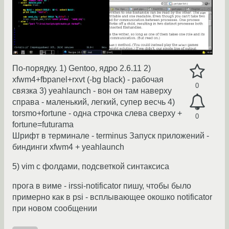
По-порядку. 1) Gentoo, ядро 2.6.11 2)
xfwm4+fbpanel+rxvt (-bg black) - рабочая
0
связка 3) yeahlaunch - вон он там наверху
справа - маленький, легкий, супер весчь 4)
torsmo+fortune - одна строчка слева сверху +
0
fortune=futurama
Шрифт в терминале - terminus Запуск приложений -
биндинги xfwm4 + yeahlaunch
5) vim с фолдами, подсветкой синтаксиса
прога в виме - irssi-notificator пишу, чтобы было
примерно как в psi - всплывающее окошко notificator
при новом сообщении