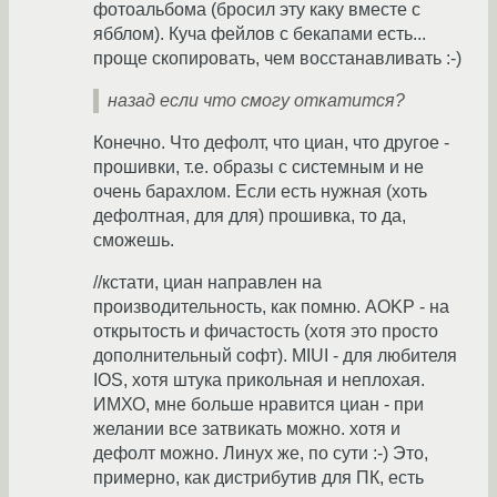
фотоальбома (бросил эту каку вместе с
ябблом). Куча фейлов с бекапами есть...
проще скопировать, чем восстанавливать :-)
назад если что смогу откатится?
Конечно. Что дефолт, что циан, что другое -
прошивки, т.е. образы с системным и не
очень барахлом. Если есть нужная (хоть
дефолтная, для для) прошивка, то да,
сможешь.
//кстати, циан направлен на
производительность, как помню. AOKP - на
открытость и фичастость (хотя это просто
дополнительный софт). MIUI - для любителя
IOS, хотя штука прикольная и неплохая.
ИМХО, мне больше нравится циан - при
желании все затвикать можно. хотя и
дефолт можно. Линух же, по сути :-) Это,
примерно, как дистрибутив для ПК, есть