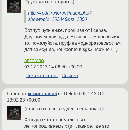
Пруф, что во втором :-)
http://4pda.ru/forum/index.php?
showtopic=263448&st=1300
Вот тут, чуть ниже, прошивают license.
Другому девайсу, да. Если он там «особый»,
то, пожалуйста, пруф на «одноразововость»
для самсунда, конкретно в sgs2. Можно? :-)
abcarado
03.12.2013 14:06:50 +00:00
Показать ответ
Ссылка
Ответ на:
комментарий
от Deleted
03.12.2013
13:02:23 +00:00
(отвечаю на последнее, лень искать)
Хоть раз что-то ломалось из
легкопрошиваемых (и, главное, где это