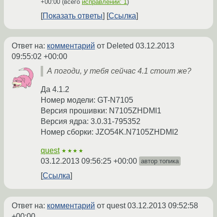
+00:00
(всего
исправлений: 1
)
Показать ответы
Ссылка
Ответ на:
комментарий
от Deleted
03.12.2013
09:55:02 +00:00
А погоди, у тебя сейчас 4.1 стоит же?
Да 4.1.2
Номер модели: GT-N7105
Версия прошивки: N7105ZHDMI1
Версия ядра: 3.0.31-795352
Номер сборки: JZO54K.N7105ZHDMI2
quest
★★★★
03.12.2013 09:56:25 +00:00
автор топика
Ссылка
Ответ на:
комментарий
от quest
03.12.2013 09:52:58
+00:00