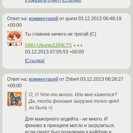
Показать ответ
Ссылка
Ответ на:
комментарий
от quest
03.12.2013 06:48:19
+00:00
Ты главное ничего не трогай (С)
GNU-Ubuntu1204LTS
★★★
03.12.2013 07:05:53 +00:00
Ссылка
Ответ на:
комментарий
от Zhbert
03.12.2013 06:28:27
+00:00
О_О Что-то много. Или мне кажется?
Да, тогда фоновая загрузка точно вряд
ли была =)
Для мажорного апдейта - не много. И
фоново в принципе могло и загрузиться,
если смарт был подключен к вайфаю и