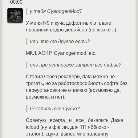
+00:00
у тебя CyanogenMod?
У меня N9 и куча дефолтных в плане
прошивки ведро-девайсов (не юзаю) :-)
или что-то другое есть?
MIUI, AOKP, Cyanogenmod, etc.
оно при установке затрет все нафиг?
Ставил через рекавери, data можно не
трогать, но за работоспособность софта без
переустановки не отвечаю (возможно да,
возможно, и нет).
бекапить все нужно?
Советую _всегда_ и _все_ бекапить. Даже
icloud (ну а фиг ли, для ТП ябблоко -
эталон), сцука, вынес мне половину