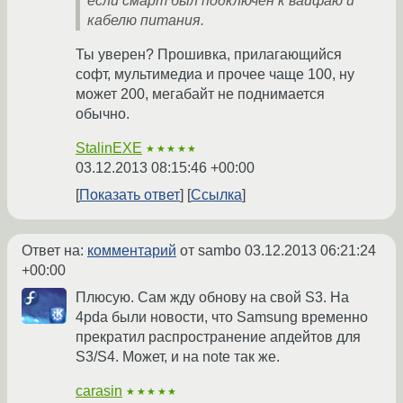
если смарт был подключен к вайфаю и
кабелю питания.
Ты уверен? Прошивка, прилагающийся
софт, мультимедиа и прочее чаще 100, ну
может 200, мегабайт не поднимается
обычно.
StalinEXE
★★★★★
03.12.2013 08:15:46 +00:00
Показать ответ
Ссылка
Ответ на:
комментарий
от sambo
03.12.2013 06:21:24
+00:00
Плюсую. Сам жду обнову на свой S3. На
4pda были новости, что Samsung временно
прекратил распространение апдейтов для
S3/S4. Может, и на note так же.
carasin
★★★★★