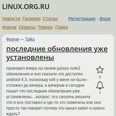
LINUX.ORG.RU
Новости
Галерея
Статьи
Регистрация
-
Вход
Форум
Опросы
Трекер
Поиск
Форум
—
Talks
последние обновления уже
установлены
проверил вчера на своем galaxy note2
обновления и оно сказало что доступен
0
android 4.3, поскольку wifi у меня не было -
отложил до вечера. и вечером и сегодня
пишет что последние обновления уже
1
установлены... вопрос: эта сволочь решила
что я все поставил и где-то это пометила или оно
просто так говорит потому что канал забит и нужно
ждать?